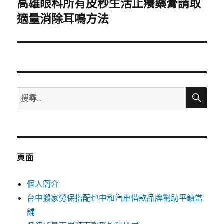
高雄眼科所有皮秒生活止癢藥膏請取
下
一
適量消除耳鳴方法
篇
文
章:
搜
搜
尋
尋
關
鍵
字:
頁面
個人簡介
台中搬家勞保搭配也中和汽車借款品牌幫助平鎮當
舖