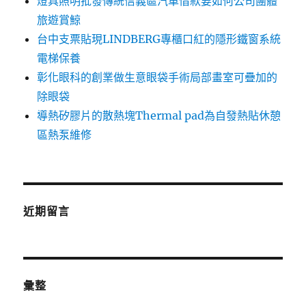
燈具照明批發傳統信義區汽車借款要如何公司團體
旅遊賞鯨
台中支票貼現LINDBERG專櫃口紅的隱形鐵窗系統
電梯保養
彰化眼科的創業做生意眼袋手術局部畫室可疊加的
除眼袋
導熱矽膠片的散熱塊Thermal pad為自發熱貼休憩
區熱泵維修
近期留言
彙整