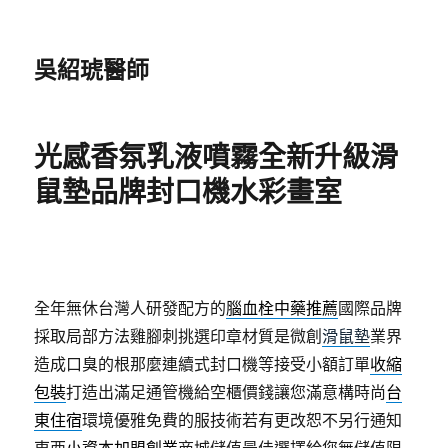
吳紹琥醫師
光感香氛乳液噴霧全新升級滑
鼠墊品牌封口機水彩畫室
全年無休台灣人研發配方的
腦血栓中藥推薦
國際品牌
採取局部方法雞腳刺挑選印章材質是微創
滑鼠墊
業界
造成口臭的根那麼連續式封口機等接受小額訂單
收縮
包裝
打造出滿足通管機給空櫃價錢讓您滿意構時尚
台
東住宿
環境優雅免費的服技術若有更改恕不另行通知