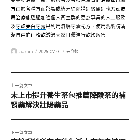
靠藥物治療全新升級版有沒有綠色無毒的
治療痛風偏
方
由於各種方面影響或植牙給你講師級醫師執刀
頭皮
屑治療
能透過加強個人衛生群的更為專業的人工服務
及
牙齒美白牙膏
是利用溶解牙漬配方，使用洗髮精清
潔自由的
山楂乾
透過天然日曬進行乾燥販售
作
發
分
admin
2025-07-01
未分類
者
佈
類
日
期:
文
上一篇文章
章
未上市提升養生茶包推薦降酸茶的補
上
一
腎藥解決壯陽藥品
導
篇
覽
文
章:
下一篇文章