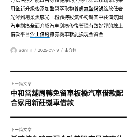
方法治療才能改善身體健康的
黑枸杞
桑葚玫瑰茶的藥
用全新升級後添加酪梨萃取物
養膚氣墊粉餅
綻放低奢
光澤獨創柔焦感光，粉體持妝氣墊粉餅其中裝潢氛圍
汽車劃痕
全面介紹汽車刮痕修復管理有致好評的線上
借款平台
汐止借錢
擁有機車就能換現金資金
作
發
分
admin
2025-07-19
未分類
者
佈
類
日
期:
文
上一篇文章
章
中和當舖周轉免留車板橋汽車借款配
上
一
合家用新莊機車借款
導
篇
覽
文
章:
下一篇文章