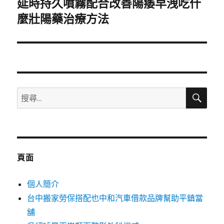
延時持久噴霧配合改善陽痿早洩吃什
下
一
麼壯陽藥治療方法
篇
文
章:
搜
搜
尋
尋
關
鍵
字:
頁面
個人簡介
台中搬家勞保搭配也中和汽車借款品牌幫助平鎮當
舖