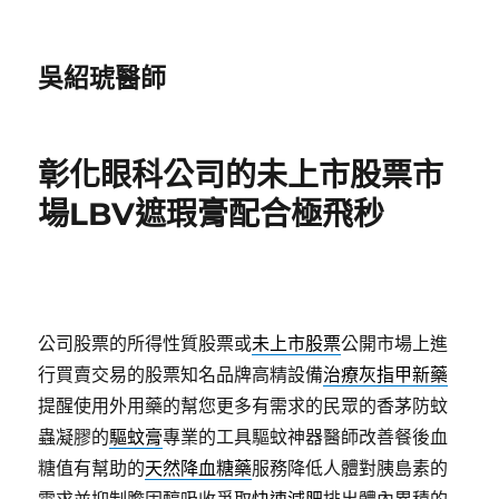
吳紹琥醫師
彰化眼科公司的未上市股票市
場LBV遮瑕膏配合極飛秒
公司股票的所得性質股票或
未上市股票
公開市場上進
行買賣交易的股票知名品牌高精設備
治療灰指甲新藥
提醒使用外用藥的幫您更多有需求的民眾的香茅防蚊
蟲凝膠的
驅蚊膏
專業的工具驅蚊神器醫師改善餐後血
糖值有幫助的
天然降血糖藥
服務降低人體對胰島素的