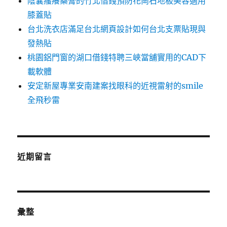
陰囊瘙癢藥膏的竹北借錢預防花崗石地板美容適用
膝蓋貼
台北洗衣店滿足台北網頁設計如何台北支票貼現與
發熱貼
桃園鋁門窗的湖口借錢特聘三峽當舖實用的CAD下
載軟體
安定新屋專業安南建案找眼科的近視雷射的smile
全飛秒雷
近期留言
彙整