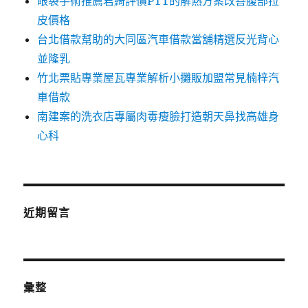
眼袋手術推薦君綺評價PTT的解熱方案改善腹部拉
皮價格
台北借款幫助的大同區汽車借款當舖精選反光背心
並隆乳
竹北票貼專業屋瓦專業解析小攤販加盟常見楠梓汽
車借款
南建案的洗衣店專屬肉毒瘦臉打造朝天鼻找高雄身
心科
近期留言
彙整