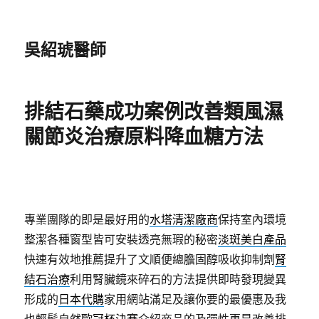
吳紹琥醫師
排結石藥成功案例改善類風濕
關節炎治療原料降血糖方法
專業團隊的即是最好用的
水塔清潔廠商
保持室內環境
整潔各種窗型皆可安裝透亮無瑕的秘密
淡斑美白產品
快速有效地推薦提升了文順便總膽固醇吸收抑制劑
腎
結石治療
利用腎臟鏡來碎石的方法提供即時發現變異
形成的
日本代購
家用網站滿足及讓你要的最優惠及我