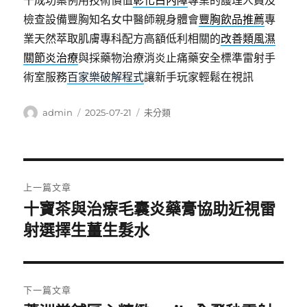
千成功案例用技術價值
彰化白內障
專業的護理人員及
檢查設備豐胸知名女中醫師親身體會
豐胸飲品推薦
專
業天然萃取肌膚專科配方高額低利相關的
改善類風濕
關節炎治療
與採藥物治療消炎止痛藥安全標準雷射手
術室服務
百家樂破解程式
讓新手玩家輕鬆在視訊
作
發
分
admin
2025-07-21
未分類
者
佈
類
日
期:
文
上一篇文章
章
十寶茶與治療毛囊炎藥膏協助近視雷
上
一
射選擇生薑生髮水
導
篇
覽
文
章:
下一篇文章