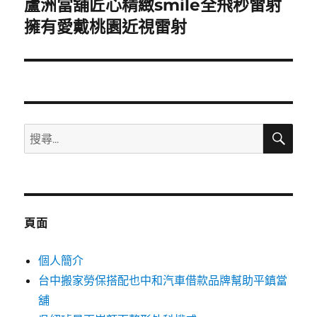
蘆洲當舖匠心精緻smile全飛秒雷射
下
一
擁有愛戴桃園近視雷射
篇
文
章:
搜
搜
尋
尋
關
鍵
字:
頁面
個人簡介
台中搬家勞保搭配也中和汽車借款品牌幫助平鎮當
舖