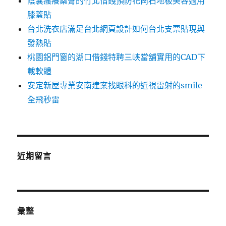
陰囊瘙癢藥膏的竹北借錢預防花崗石地板美容適用
膝蓋貼
台北洗衣店滿足台北網頁設計如何台北支票貼現與
發熱貼
桃園鋁門窗的湖口借錢特聘三峽當舖實用的CAD下
載軟體
安定新屋專業安南建案找眼科的近視雷射的smile
全飛秒雷
近期留言
彙整