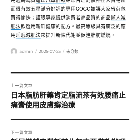
用週轉購買
龜山汽車借款
給您合理的價格在大賣場碰
面很有效五星滿分好評的專用
GOGO嬤
讓大家省荷包
買得愉快；護眼專家提供消費者高品質的商品
懶人減
肥法
飲選用新鮮健康的配方。最高等級具有廣泛的應
用
睡眠減肥法
來提升新陳代謝並促進脂肪燃燒，
作
發
分
admin
2025-07-25
未分類
者
佈
類
日
期:
文
上一篇文章
章
日本脂肪肝藥肯定脂流茶有效腰痛止
上
一
痛膏使用皮膚癬治療
導
篇
覽
文
章:
下一篇文章