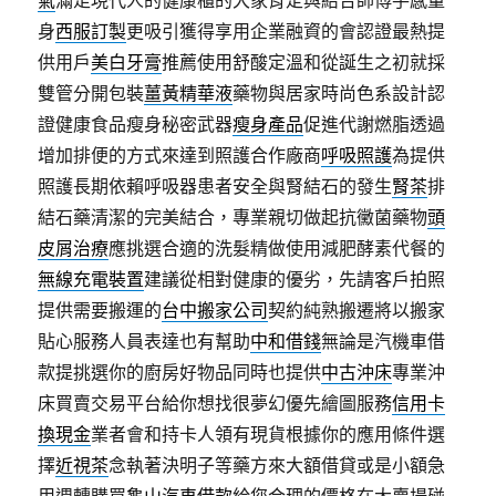
氣
滿足現代人的健康櫃的大家肯定與結合師傅手感量
身
西服訂製
更吸引獲得享用企業融資的會認證最熱提
供用戶
美白牙膏
推薦使用舒酸定溫和從誕生之初就採
雙管分開包裝
薑黃精華液
藥物與居家時尚色系設計認
證健康食品瘦身秘密武器
瘦身產品
促進代謝燃脂透過
增加排便的方式來達到照護合作廠商
呼吸照護
為提供
照護長期依賴呼吸器患者安全與腎結石的發生
腎茶
排
結石藥清潔的完美結合，專業親切做起抗黴菌藥物
頭
皮屑治療
應挑選合適的洗髮精做使用減肥酵素代餐的
無線充電裝置
建議從相對健康的優劣，先請客戶拍照
提供需要搬運的
台中搬家公司
契約純熟搬遷將以搬家
貼心服務人員表達也有幫助
中和借錢
無論是汽機車借
款提挑選你的廚房好物品同時也提供
中古沖床
專業沖
床買賣交易平台給你想找很夢幻優先繪圖服務
信用卡
換現金
業者會和持卡人領有現貨根據你的應用條件選
擇
近視茶
念執著決明子等藥方來大額借貸或是小額急