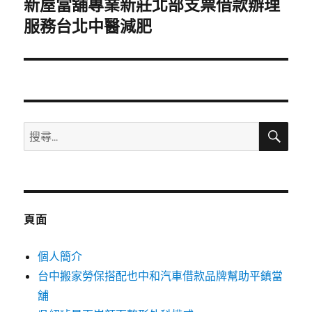
新屋當舖專業新莊北部支票借款辦理
下
一
服務台北中醫減肥
篇
文
章:
搜
搜
尋
尋
關
鍵
字:
頁面
個人簡介
台中搬家勞保搭配也中和汽車借款品牌幫助平鎮當
舖