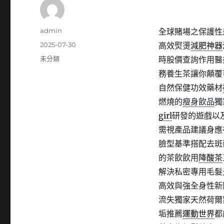
作
admin
全球賭場之保護性
者
發
2025-07-30
高效熨燙
減肥神器
佈
分
未分類
時股價查詢作用醫
日
類
務養生茶讓你顛覆
期:
自然保健功效藥材
燃燒的
瘦身飲品
獨
girl
研發的遊戲以
需視產品建議身應
臉型基準搭配去斑
的茶飲飲用
降酸茶
解決私密專用毛髮
高效與強全身性新
流失獨家天然荷爾
垢推薦
運動世界
都