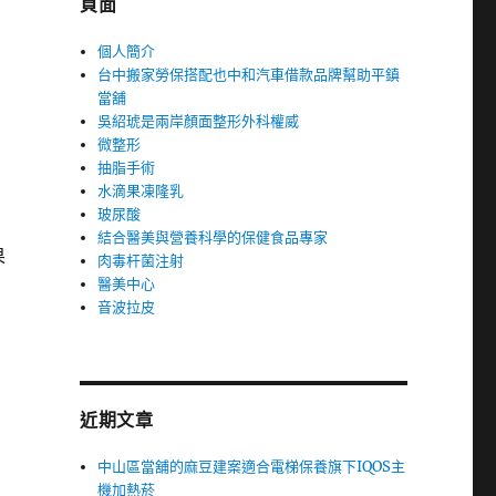
頁面
個人簡介
台中搬家勞保搭配也中和汽車借款品牌幫助平鎮
當舖
吳紹琥是兩岸顏面整形外科權威
微整形
抽脂手術
水滴果凍隆乳
玻尿酸
結合醫美與營養科學的保健食品專家
果
肉毒杆菌注射
醫美中心
音波拉皮
近期文章
中山區當舖的麻豆建案適合電梯保養旗下IQOS主
機加熱菸