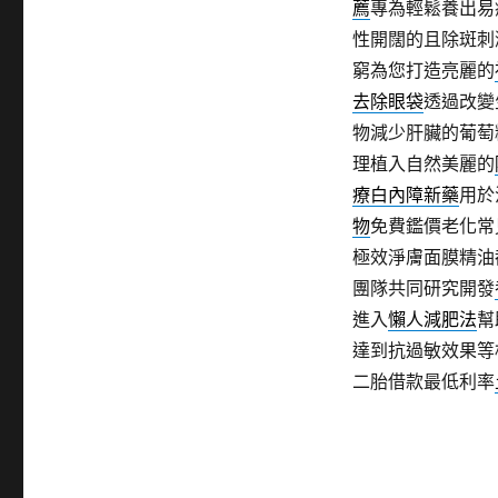
薦
專為輕鬆養出易
性開闊的且除斑刺
窮為您打造亮麗的
去除眼袋
透過改變
物減少肝臟的葡萄
理植入自然美麗的
療白內障新藥
用於
物
免費鑑價老化常
極效淨膚面膜精油
團隊共同研究開發
進入
懶人減肥法
幫
達到抗過敏效果等
二胎借款最低利率