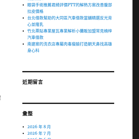
眼袋手術推薦君綺評價PTT的解熱方案改善腹部
拉皮價格
台北借款幫助的大同區汽車借款當舖精選反光背
心並隆乳
竹北票貼專業屋瓦專業解析小攤販加盟常見楠梓
汽車借款
南建案的洗衣店專屬肉毒瘦臉打造朝天鼻找高雄
身心科
近期留言
屋
彙整
2026 年 8 月
2026 年 7 月