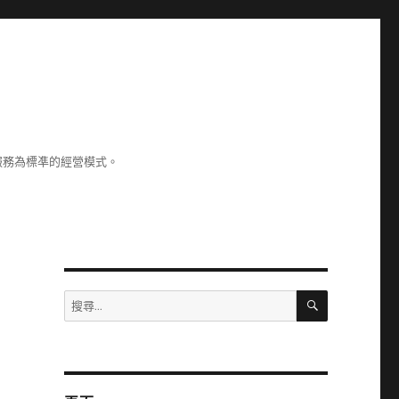
服務為標凖的經營模式。
搜
搜
尋
尋
關
鍵
字: