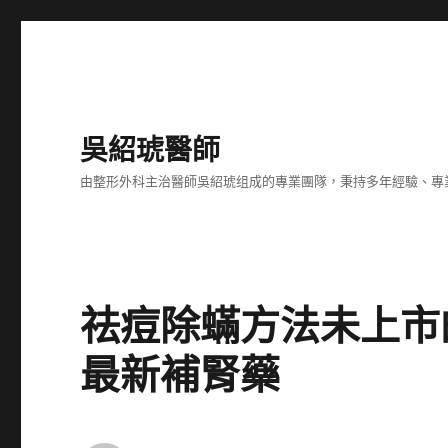
吳紹琥醫師
由整形外科主治醫師吳紹琥组成的專業團隊，秉持多年經驗、專
祛痘除蟎方法未上市
最新補腎藥