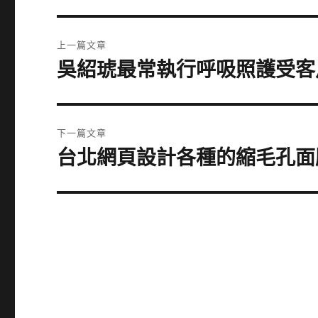
文
上一篇文章
章
吳紹琥最常執行呼吸照護受客
上
一
導
篇
覽
文
下一篇文章
章:
台北網頁設計各種的縮毛孔面
下
一
篇
文
章: