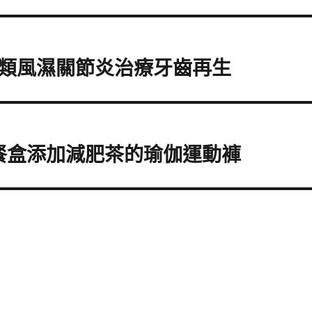
類風濕關節炎治療牙齒再生
餐盒添加減肥茶的瑜伽運動褲