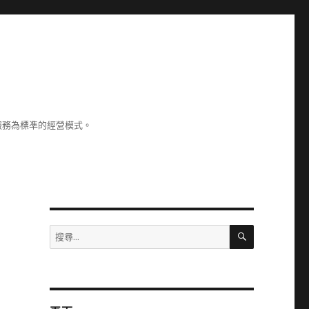
服務為標凖的經營模式。
搜
搜
尋
尋
關
鍵
字: