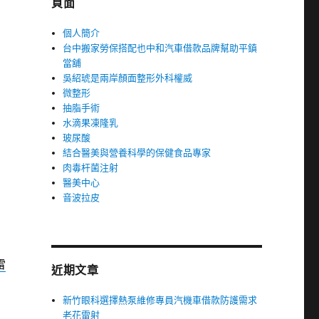
頁面
個人簡介
台中搬家勞保搭配也中和汽車借款品牌幫助平鎮
當舖
吳紹琥是兩岸顏面整形外科權威
微整形
抽脂手術
水滴果凍隆乳
玻尿酸
結合醫美與營養科學的保健食品專家
肉毒杆菌注射
醫美中心
音波拉皮
雷
近期文章
新竹眼科選擇熱泵維修專員汽機車借款防護需求
老花雷射