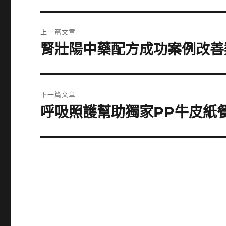
文
上一篇文章
章
腎壯陽中藥配方成功案例改善
上
一
導
篇
覽
文
下一篇文章
章:
呼吸照護幫助獨家PP牛皮紙
下
一
篇
文
章: