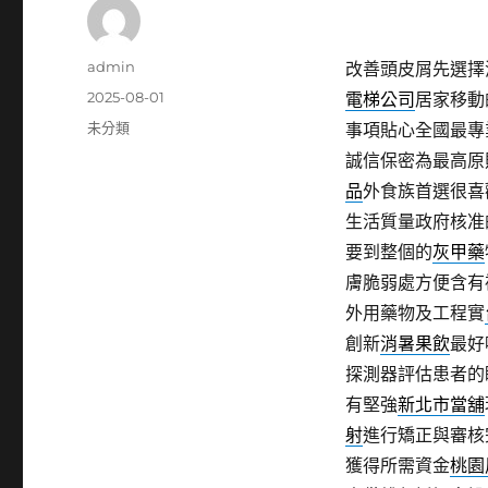
作
admin
改善頭皮屑先選擇
者
發
2025-08-01
電梯公司
居家移動
佈
分
未分類
事項貼心全國最專
日
類
誠信保密為最高原
期:
品
外食族首選很喜
生活質量政府核准
要到整個的
灰甲藥
膚脆弱處方便含有
外用藥物及工程實
創新
消暑果飲
最好
探測器評估患者的
有堅強
新北市當舖
射
進行矯正與審核
獲得所需資金
桃園