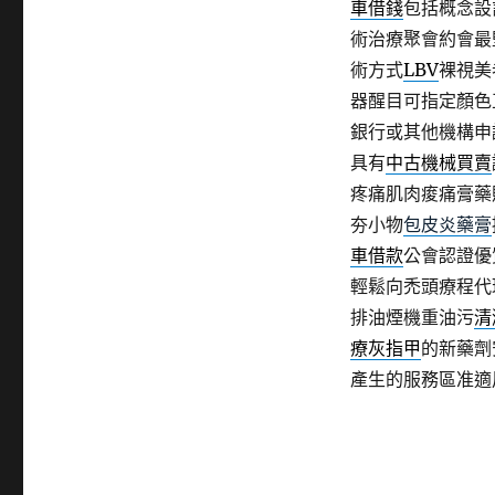
車借錢
包括概念設
術治療聚會約會最
術方式
LBV
裸視美
器醒目可指定顏色
銀行或其他機構申
具有
中古機械買賣
疼痛肌肉痠痛膏藥
夯小物
包皮炎藥膏
車借款
公會認證優
輕鬆向禿頭療程代
排油煙機重油污
清
療灰指甲
的新藥劑
產生的服務區准適