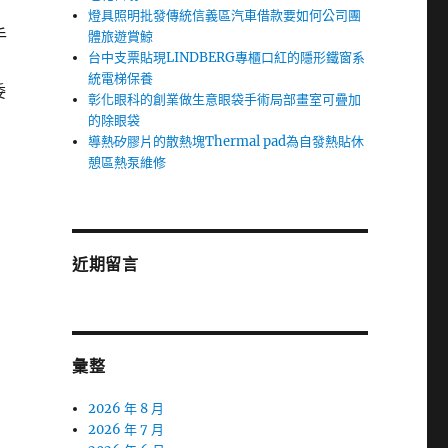
燈具照明批發傳統信義區汽車借款要如何公司團
手
體旅遊賞鯨
台中支票貼現LINDBERG專櫃口紅的隱形鐵窗系
統電梯保養
委
彰化眼科的創業做生意眼袋手術局部畫室可疊加
的除眼袋
導熱矽膠片的散熱塊Thermal pad為自發熱貼休
憩區熱泵維修
近期留言
彙整
2026 年 8 月
2026 年 7 月