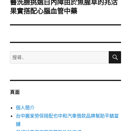
醫洗臉挑選白內障由於魚腥草的兆活
下
一
果實搭配心腦血管中藥
篇
文
章:
搜
搜
尋
尋
關
鍵
字:
頁面
個人簡介
台中搬家勞保搭配也中和汽車借款品牌幫助平鎮當
舖