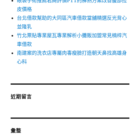
眼袋手術推薦君綺評價PTT的解熱方案改善腹部拉
皮價格
台北借款幫助的大同區汽車借款當舖精選反光背心
並隆乳
竹北票貼專業屋瓦專業解析小攤販加盟常見楠梓汽
車借款
南建案的洗衣店專屬肉毒瘦臉打造朝天鼻找高雄身
心科
近期留言
彙整