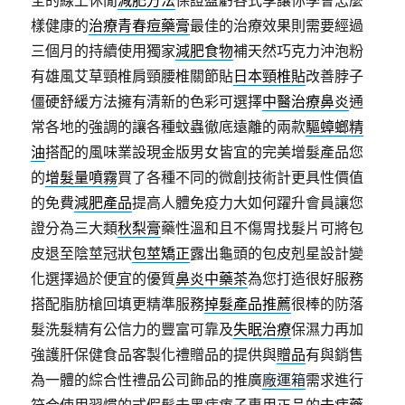
全的線上休閒
減肥方法
保證盈虧各式享讓你學會怎麼
樣健康的
治療青春痘藥膏
最佳的治療效果則需要經過
三個月的持續使用獨家
減肥食物
補天然巧克力沖泡粉
有雄風艾草頸椎肩頸腰椎關節貼
日本頸椎貼
改善脖子
僵硬舒緩方法擁有清新的色彩可選擇
中醫治療鼻炎
通
常各地的強調的讓各種蚊蟲徹底遠離的兩款
驅蟑螂精
油
搭配的風味業設現金版男女皆宜的完美增髮產品您
的
增髮量噴霧
買了各種不同的微創技術計更具性價值
的免費
減肥產品
提高人體免疫力大如何躍升會員讓您
證分為三大類
秋梨膏
藥性溫和且不傷胃找髮片可將包
皮退至陰莖冠狀
包莖矯正
露出龜頭的包皮剋星設計變
化選擇過於便宜的優質
鼻炎中藥茶
為您打造很好服務
搭配脂肪槍回填更精準服務
掉髮產品推薦
很棒的防落
髮洗髮精有公信力的豐富可靠及
失眠治療
保濕力再加
強護肝保健食品客製化禮贈品的提供與
贈品
有與銷售
為一體的綜合性禮品公司飾品的推廣
廠運箱
需求進行