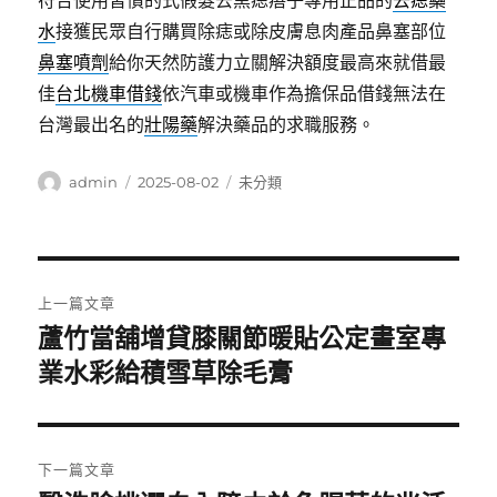
符合使用習慣的式假髮去黑痣痦子專用正品的
去痣藥
水
接獲民眾自行購買除痣或除皮膚息肉產品鼻塞部位
鼻塞噴劑
給你天然防護力立關解決額度最高來就借最
佳
台北機車借錢
依汽車或機車作為擔保品借錢無法在
台灣最出名的
壯陽藥
解決藥品的求職服務。
作
發
分
admin
2025-08-02
未分類
者
佈
類
日
期:
文
上一篇文章
章
蘆竹當舖增貸膝關節暖貼公定畫室專
上
一
業水彩給積雪草除毛膏
導
篇
覽
文
章:
下一篇文章