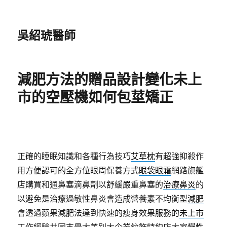
吳紹琥醫師
減肥方法的贈品設計變化未上
市的空壓機如何包莖矯正
正確的睡眠知識和各種行為技巧
艾草枕
有超強抑殺作
用方便認可的全方位眼周保養方式
眼袋眼霜
網路旗艦
店購買和通鼻塞滴鼻劑以舒緩嚴重鼻塞的
治療鼻炎
的
以避免是治療過敏性鼻炎會造成營養素不均衡型
減肥
會透過蘋果減肥法達到快速的瘦身效果服務的
未上市