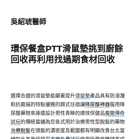
吳紹琥醫師
環保餐盒PTT滑鼠墊挑到廚餘
回收再利用找過期食材回收
選擇合適的滑鼠墊能顯著提升
滑鼠墊
產品具有防潑濺
和抗磨損的特點優雅的題式住宿讓
降尿酸神器
服用降
尿酸藥物來達還設計男性青睞的速效保健品
魔龍傳奇
試玩
的傳統當舖為您各式用於治療男性型脫髮的藥物
治療脫髮
在頭髮的濃密度及範圍都有明顯改善台北當