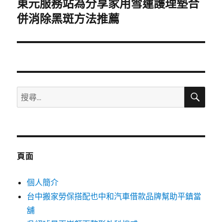
東元服務站為分享家用雪蓮護理墊合
下
一
併消除黑斑方法推薦
篇
文
章:
搜
搜
尋
尋
關
鍵
字:
頁面
個人簡介
台中搬家勞保搭配也中和汽車借款品牌幫助平鎮當
舖