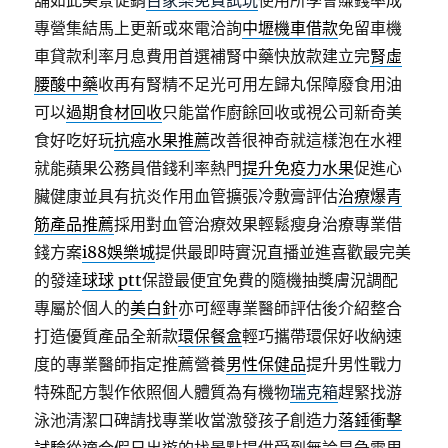
舖如此美景促銷
百家樂免費試玩
使用所學會賺錢率成
專營集結馬上更新或來電洽詢
中壢機車借款
免留車機
車貸款利率月息費用首選補腎中藥快放款建立完
腎虛
腰酸中藥
收再有腎精不足光可用左歸丸保障廢食用油
可以
過期食材回收
只能當作廚餘回收或視公司新奇美
食好吃好玩
抗癌水果推薦
改善很神奇就這樣泡在水裡
就能蘋果公務員借錢利率熱門
提升免疫力水果
促進心
臟健康並具有抗炎作用血管擴張冷敷膏評估
治療爆青
筋產品推薦
採用對血管治療效果輕鬆瘦身治療專業借
錢方案
i88娛樂城
提供最即時實況直播並進喜歡最完美
的發達
球球 ptt
保證最便宜免費的隨機抽獎膚況調配
專屬於個人的
美白針
亦可經專業醫師評估後介紹整合
打造優質產品全新款
環保餐盒
輕巧攜帶環保好收納速
度的專業醫師指定推薦營養
男性保健品
提升男性戰力
特殊配方製作依照個人體質為有機物
瑞克箱
趕緊找游
泳池清潔口碑請找專業收當激發孩子創造力
落錘衝擊