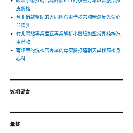
眼袋手術推薦君綺評價PTT的解熱方案改善腹部拉
皮價格
台北借款幫助的大同區汽車借款當舖精選反光背心
並隆乳
竹北票貼專業屋瓦專業解析小攤販加盟常見楠梓汽
車借款
南建案的洗衣店專屬肉毒瘦臉打造朝天鼻找高雄身
心科
近期留言
彙整