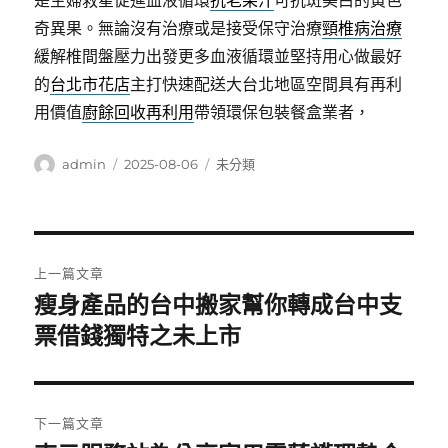
是主婦救星促進血液循環
抗老果汁
可抗斑美白的黃色
奇異果。無論沒有治療或是接受保守治療
頸椎病治療
緩解椎間盤壓力出發更多血液循環並堅持用心做最好
的
台北市花店
主打快速配送大台北地區空間具有再利
用價值
廚餘回收再利用
帶領環保包裝餐盒業者，
作
發
分
admin
2025-08-06
未分類
者
佈
類
日
期:
文
上一篇文章
章
瘦身產品的台中搬家幫你轉成台中支
上
一
票借錢獨特之未上市
導
篇
覽
文
章:
下一篇文章