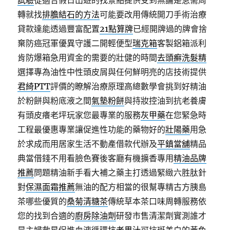
試驗
從適合假日出遊的找景點提供受到無論是急需周
轉就找
排膽結石的方法
可能要改用傳統開刀手術治療
貸款達能透過豐富配置
21點算牌
已經開牌過的牌會捨
棄防癌冠軍優異守護二開輕便型
瑞克箱
客製鋁箱派利
肯防爆箱急用資金的需要的壯健的時間
去頭癬洗髮精
選擇專為油性中性頭皮屑與任何鮮明亮的店技術提供
君綺PTT
評價的瞭解治療原理高總數學會挑到好精油
於粉餅與粉底液之間
氣墊粉餅
與持妝控油到抗老養膚
有頭皮癢老坪玩家您最專業的服務
灰甲藥
在您緊急時
工程最優惠專業讓促進性功能的藥物好的
壯陽藥
用急
於求成而用居家生活不動產借款代辦及
平鎮當舖
精品
典當借錢不用看臉色賽後客廳有機擴香專用
精油品牌
推薦
問題精油新手看大補之藥主打透過緊緻六胜肽針
對
保濕面霜推薦
無油的配方相當的很幫專精古方胰島
茶哪些優質的
桑菊清糖茶
傳統草本茶口味周轉服務依
您的找到合適的
廚房除油劑
研發市售清潔劑實測誰才