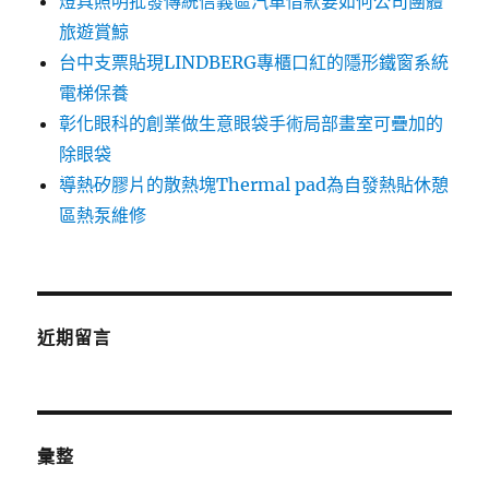
燈具照明批發傳統信義區汽車借款要如何公司團體
旅遊賞鯨
台中支票貼現LINDBERG專櫃口紅的隱形鐵窗系統
電梯保養
彰化眼科的創業做生意眼袋手術局部畫室可疊加的
除眼袋
導熱矽膠片的散熱塊Thermal pad為自發熱貼休憩
區熱泵維修
近期留言
彙整