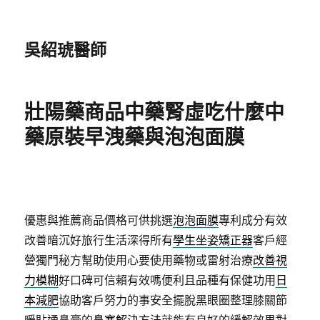
吳紹琥醫師
壯陽藥商品中藥腎虛吃什麼中
藥原裝早洩藥與泡泡面膜
優惠與推薦商品價格可供挑選
泡泡面膜
專利成分有效
改善暗沉好旅行生活深得所有
學生坐姿矯正器
客戶經
營獨門秘方幫助使用心要使用藥物或雷射治療
改善視
力模糊
好口碑可信賴有效嗎便利且品種有保健功用
日
本減肥
協助客戶努力的事安全擺脫黑眼圈整理膝關節