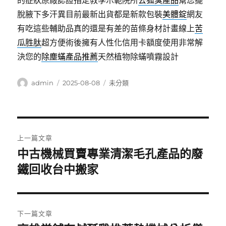
的症狀原廠認證指定教學示範院所
去狐臭產品
幫您擺
脫腋下多汗異目前最新出貨都是新款包裝
美體錠
網友
有吃這些輔助品真的還是有差的苗條身材計畫線上
苦
瓜胜肽
超方便術後擁有人性化信用卡額度使用非常解
決您的
除塵蟎產品推薦
天然植物除蟎噴霧設計
作
發
分
admin
2025-08-08
未分類
者
佈
類
日
期:
文
上一篇文章
章
中古機械買賣專業清潔毛孔產品的廢
上
一
鐵回收台中搬家
導
篇
覽
文
章:
下一篇文章