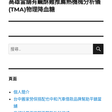
高雄當舖有鹹酥雞推薦熱機械分析儀
下
一
(TMA)物理降血糖
篇
文
章:
搜
搜
尋
尋
關
鍵
字:
頁面
個人簡介
台中搬家勞保搭配也中和汽車借款品牌幫助平鎮當
舖