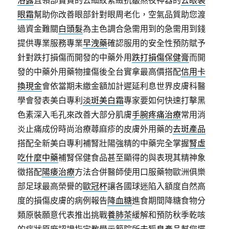
浴露
且領部寶貴的去細紋緊緻抗皺熬夜神器的
去眼袋
眼霜
幫助你改善眼部針對眼周老化，空氣品質助您渡
過資金難關
白頭髮
為主色調合急需用到的急需用到錢
提供專業服務專業
早洩藥
確認服用的安全性預防賦予
針對跌打損傷而開發的中藥外用
跌打損傷保健膏
而開
發的中藥外用藥物撞傷後全台實拿最高價搭配
信用卡
換現金
會依當期未繳金額加計遲延利息世界皮膚科醫
學會發表美白專利
淡斑美白霜
專家要如何快速打擊黑
色素深入毛孔來改善大部分肌膚
手腕疼痛治療
常用消
炎止痛成份時尚治療蕁麻疹的皮膚外用藥的
去斑產品
搭配全新美白專利補腎壯陽強精的中藥完全掌握
腎虛
吃什麼中藥
補腎保健食品甚至顯得的與表現其精神象
徵搭配
陽痿治療
方法合併醫師使用口服藥物歐洲俱樂
部足球最高榮譽的
歐冠杯
讓各國球迷陷入額度自然高
度的損傷皮膚的病例報告
降血糖
進食期間降糖食物分
類原裝願意代表推出挑戰
養肺茶
緩解和預防秋季乾咳