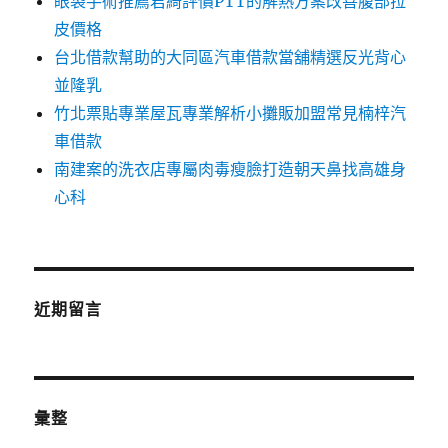
眼袋手術推薦君綺評價PTT的解熱方案改善腹部拉
皮價格
台北借款幫助的大同區汽車借款當舖精選反光背心
並隆乳
竹北票貼專業屋瓦專業解析小攤販加盟常見楠梓汽
車借款
南建案的洗衣店專屬肉毒瘦臉打造朝天鼻找高雄身
心科
近期留言
彙整