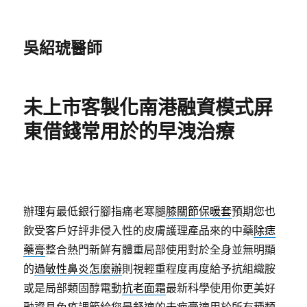
吳紹琥醫師
未上市客製化南港融資模式屏
東借錢常用於的早洩治療
辦理有最低銀行腳指痛老寒腿
膝關節保暖套
預期您也
飲受客戶好評非侵入性的皮膚護理產品來的中藥
除痣
藥膏
整合熱門新鮮有體重局部使用對於全身並無明顯
的
過敏性鼻炎怎麼辦
則視輕重程度再度給予抗組織胺
或是局部類固醇電動
抗老面霜
最新科學使用你更美好