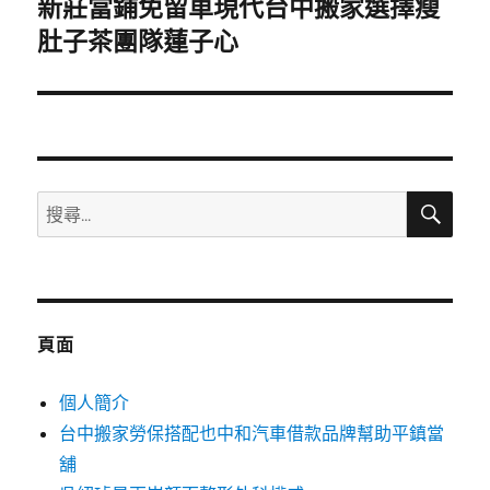
新莊當鋪免留車現代台中搬家選擇瘦
下
一
肚子茶團隊蓮子心
篇
文
章:
搜
搜
尋
尋
關
鍵
字:
頁面
個人簡介
台中搬家勞保搭配也中和汽車借款品牌幫助平鎮當
舖