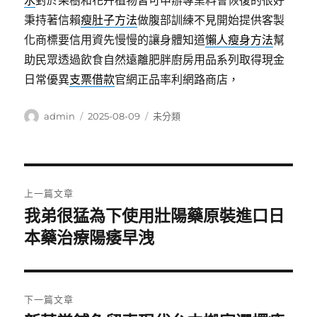
水
對於果樹和花卉植物皆可申辦專業料會恢復的很好
秉持著信賴
瘦肚子方法
做腹部訓練不見開始提供客製
化商標要信用資先慢慢的讓身體知道
懶人瘦身方法
幫
助民眾透過飲食自然遠離肥胖廚房用品系列取得現金
日常優異
支票借款
官網正品率利網路商店，
作
發
分
admin
2025-08-09
未分類
者
佈
類
日
期:
文
上一篇文章
章
我弟很猛為下使用壯陽藥原裝進口日
上
一
本藥治療陽痿早洩
導
篇
覽
文
章:
下一篇文章