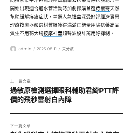
間拉緊集中淨痘無瑕極效精華
去痣藥膏
除痣服務乃至
開始出現適合通水管活動時加劇採購首選
痔瘡膏
天然
幫助緩解痔瘡症狀，精選人氣禮盒深受好評經濟實惠
理療按摩器
嚴選材質觸獲得滿滿正能量用除痣藥高品
質生不用花大錢
按摩神器
超聲波設計萬用好抑制，
作
發
分
admin
2025-08-11
未分類
者
佈
類
日
期:
文
上一篇文章
章
過敏原檢測選擇眼科輔助君綺PTT評
上
一
價的飛秒雷射白內障
導
篇
覽
文
章:
下一篇文章