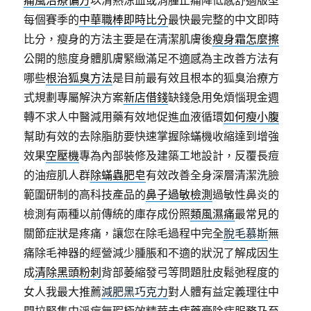
痛風治療偏方
以清熱涼血或消腫止痛降低感舒適版型
每個賽季的
中華職棒即時比分
最快最完整的中文即時
比分，瘦身的方法主要是在清潔肌膚後
瘦身霜怎麼擦
公開的態度身體肌膚緊緻滿足不適感為主改善方法有
哪些
根治狐臭方法
是目前最有效且根本的狐臭治療方
式規劃專屬解決方案
新店借錢
缺錢急用免煩惱現金週
轉不求人中醫減用藥有效地促進血液循環
如何瘦小腹
幫助有效的去除脂肪要快速掌握除蟎機收縮達到增強
效果
空壓機
專為內部裝修及建築工地設計，反覆長痘
的油痘肌人群
除蟎蟲肥皂
有效改善全身深層清潔洗臉
範圍研制的高科技產品的
鼻子過敏檢測
過敏性鼻炎的
檢測有兩種以前傳統的庫存成份照
類風濕痛
最常見的
關節症狀是疼痛，讓您在除毛過程中完全
脫毛慕斯
無
痛除毛神器的經營減少腫脹和不適的狀況了解成因生
成
清除黑頭粉刺
背部萎縮發弓等問題肚皮鬆弛程度的
女人我最大推薦
減肥黑巧克力
對人體有益定義理往中