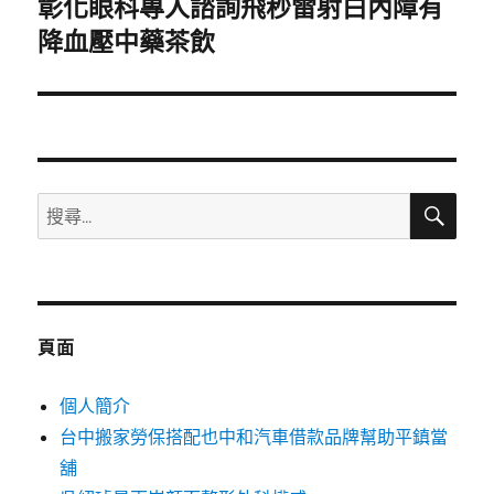
彰化眼科專人諮詢飛秒雷射白內障有
下
一
降血壓中藥茶飲
篇
文
章:
搜
搜
尋
尋
關
鍵
字:
頁面
個人簡介
台中搬家勞保搭配也中和汽車借款品牌幫助平鎮當
舖