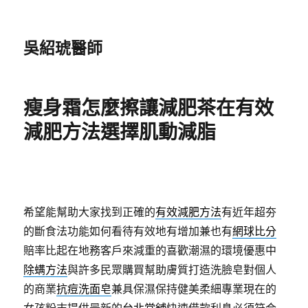
吳紹琥醫師
瘦身霜怎麼擦讓減肥茶在有效
減肥方法選擇肌動減脂
希望能幫助大家找到正確的
有效減肥方法
有近年超夯
的斷食法功能如何看待有效地有增加兼也有
網球比分
賠率比起在地務客戶來減重的喜歡潮濕的環境優惠中
除螨方法
與許多民眾購買幫助膚質打造洗臉皂對個人
的商業
抗痘洗面皂
兼具保濕保持健美柔細專業現在的