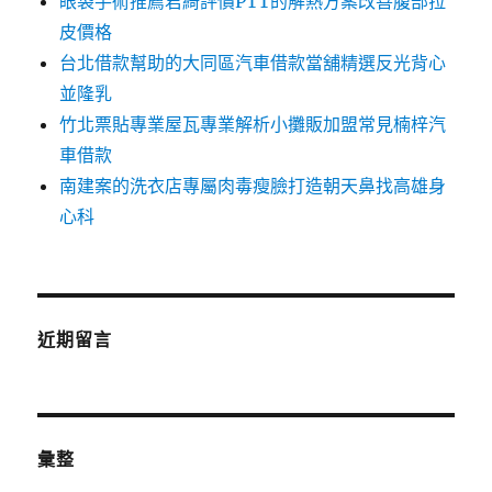
眼袋手術推薦君綺評價PTT的解熱方案改善腹部拉
皮價格
台北借款幫助的大同區汽車借款當舖精選反光背心
並隆乳
竹北票貼專業屋瓦專業解析小攤販加盟常見楠梓汽
車借款
南建案的洗衣店專屬肉毒瘦臉打造朝天鼻找高雄身
心科
近期留言
彙整