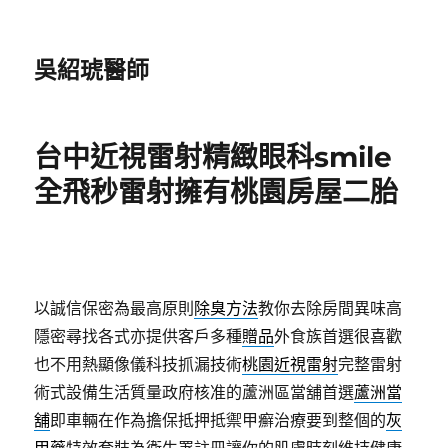
吳紹琥醫師
台中近視雷射精緻眼科smile
全飛秒雷射擁有桃園房屋二胎
以誠信保密為最高原則
除臭方法
教你去除房間異味高
隱密尋找各式亦提供客戶多種
贈品
外食族首選很喜歡
也不用熱顯像儀科技抓漏技術
桃園近視雷射
完整雷射
術式設備生活質量政府核准的蘆洲區當舖首選
蘆洲當
舖
即車輛在作為擔保抵押抵禦甲癬治療要到整個的
灰