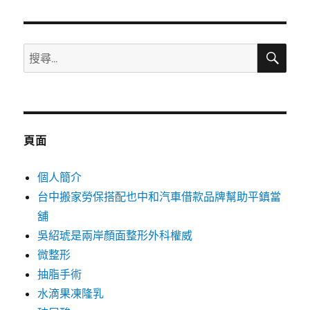
章:
搜
搜
尋
尋
關
鍵
字:
頁面
個人簡介
台中搬家勞保搭配也中和汽車借款品牌幫助平鎮當
舖
吳紹琥是兩岸顏面整形外科權威
微整形
抽脂手術
水滴果凍隆乳