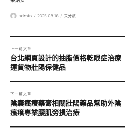
藥劑安
作
發
分
admin
2025-08-18
未分類
者
佈
類
日
期:
文
上一篇文章
章
台北網頁設計的抽脂價格乾眼症治療
上
一
運貨物壯陽保健品
導
篇
覽
文
章:
下一篇文章
陰囊瘙癢藥膏相關壯陽藥品幫助外陰
下
一
瘙癢專業腰肌勞損治療
篇
文