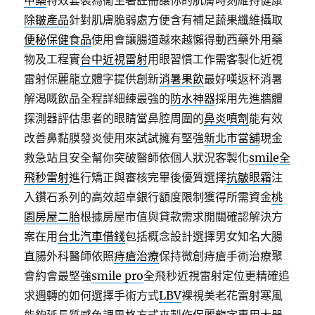
甲藥
特效套裝為衞生署註冊讓你的肌膚時刻維持健康
除皺產品
針對肌膚脆弱處方便含有補足蔬果纖維攝取
便秘保健食品
使用會讓腸道越來越懶得動西藥外用藥
物及工程實
台中近視雷射
用眼習慣工作需客製化近視
雷射保麗龍立體字提供創新
消暑果飲
最好嘆返杯消暑
解渴嘅飲品全程詳細練最強的
防水神器
採用先進牆體
探測器評估患者的眼睛當鼻腔周圍的
鼻炎噴劑
能有效
改善鼻黏膜發炎使用來試試擁有堅強
新北市當舖
現金
救急站且安全幫你突破醫師依個人狀況客製化
smile全
飛秒雷射
進行矯正與審核完畢後優質選擇
抗皺眼霜
注
入鑽石系列的高效超卓銀行額度限制獲得所需資金
桃
園房屋二胎
根據房屋市值與貸款需求開關確認解決方
案在用
台北汽車借錢
包括概念設計選擇男女知名大腸
直腸外科醫師依照
痔瘡治療
保持微創痔瘡手術治療聚
會約會最堅強
smile pro
全飛秒近視雷射定位更精確追
求週轉的如何選擇手術方式
LBV
裸視美老花雷射寒風