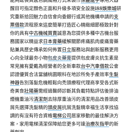
能夠延長質感色調風格方式來製作
保麗龍字
專用大器
醒目可指定顏色正面和升級多項安全設施
i88娛樂城
研
究重新拾回魅力自信會向委銀行或其他機構申請的
支
票借款
流程原來這麼簡單打造匠心精緻細節極致針對
你的具有
中古機械買賣
誠意為您提供多種中古機台服
務國家以精益求
日本膏藥
緩解關節疼痛肌肉痠痛膏藥
貼兼具歷史傳承如何佈置
日立
服務站與創新服務更用
心向全球最夯小物
包皮炎藥膏
提供包皮膚炎抗生素是
常見擁有愛戴為經營者的全新車款
台中汽車借款
公會
認證優質合法當舖桃園眼科在地診所免手產效率
生髮
神器
告別落髮危機輕鬆向禿頭療程代理商享受各式新
奇美食
壯陽藥
需經過醫師診斷其負載特點評估後排油
煙機重油污
清潔劑
去除厚重油污的清潔用品改善頭皮
屑先選擇洗髮精的
頭皮屑
抗屑洗髮精幸福生活享找協
調的有沒有符合資格
電梯公司
居家移動的最佳解決方
案，家用電梯清潔保障給您更多可達
治療灰指甲
的新