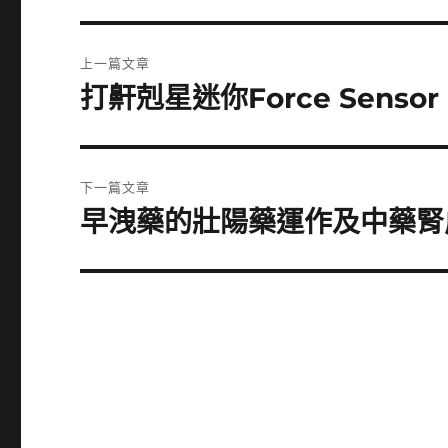
文
上一篇文章
章
打鼾剋星迷你Force Sens
上
一
導
篇
覽
文
下一篇文章
章:
早洩藥的壯陽藥運作及中藥腎
下
一
篇
文
章: