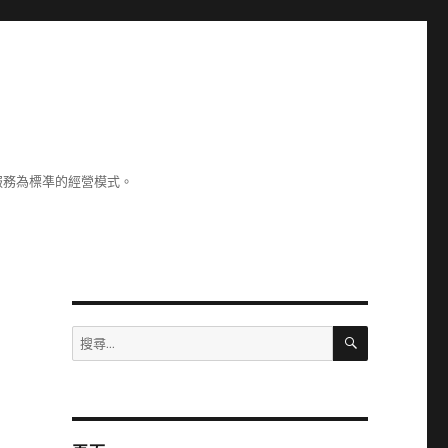
服務為標凖的經營模式。
搜
搜
尋
尋
關
鍵
字: