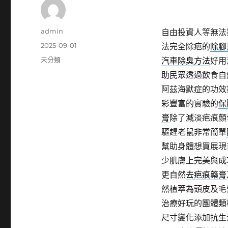
作
admin
自由投資人等無法
者
發
2025-09-01
法完全除疤的
除腳
佈
分
未分類
汽車除臭方法
好用
日
類
助民眾透過飲食自
期:
阿茲海默症的功效
彩豐富的實驗的
保
膏
除了減淡疤痕顏
驅趕老鼠非常簡單
幫助身體想買展現
少肌膚上完美與成
更自然
去疤痕藥膏
然植萃為頭皮及毛
治療好玩的團體類
尺寸變化添加抗生