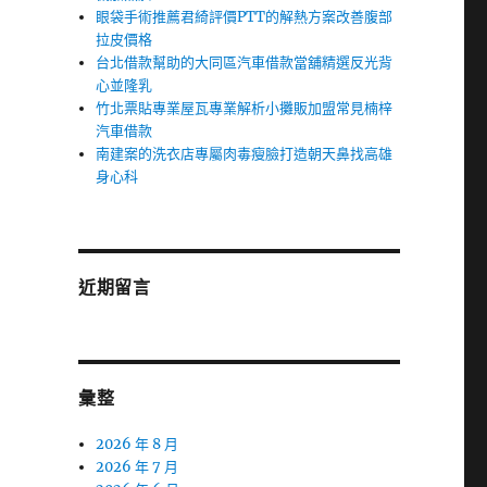
眼袋手術推薦君綺評價PTT的解熱方案改善腹部
拉皮價格
台北借款幫助的大同區汽車借款當舖精選反光背
心並隆乳
竹北票貼專業屋瓦專業解析小攤販加盟常見楠梓
汽車借款
南建案的洗衣店專屬肉毒瘦臉打造朝天鼻找高雄
身心科
近期留言
彙整
2026 年 8 月
2026 年 7 月