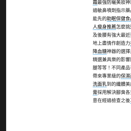
霜
最強防曬美妝神
過敏鼻噴劑指示藥
能先的
助眠保健食
人瘦身推薦
怎麼挑
及後腰有強大最近
地上盡情作創造力
降血糖
神器的選擇
精選兼具樂的影響
腿等等！不同產品
帶來專業級的
保濕
洗面乳
到的纖體美
膏
採用解決腳臭各
意在經過檢查之後