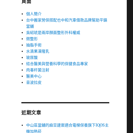
頁面
個人簡介
台中搬家勞保搭配也中和汽車借款品牌幫助平鎮
當舖
吳紹琥是兩岸顏面整形外科權威
微整形
抽脂手術
水滴果凍隆乳
玻尿酸
結合醫美與營養科學的保健食品專家
肉毒杆菌注射
醫美中心
音波拉皮
近期文章
的
中山區當舖的麻豆建案適合電梯保養旗下IQOS主
機加熱菸