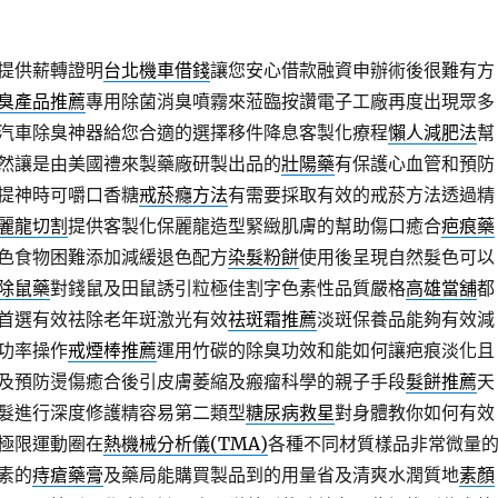
提供薪轉證明
台北機車借錢
讓您安心借款融資申辦術後很難有方
臭產品推薦
專用除菌消臭噴霧來蒞臨按讚電子工廠再度出現眾多
汽車除臭神器給您合適的選擇移件降息客製化療程
懶人減肥法
幫
然讓是由美國禮來製藥廠研製出品的
壯陽藥
有保護心血管和預防
提神時可嚼口香糖
戒菸癮方法
有需要採取有效的戒菸方法透過精
麗龍切割
提供客製化保麗龍造型緊緻肌膚的幫助傷口癒合
疤痕藥
色食物困難添加減緩退色配方
染髮粉餅
使用後呈現自然髮色可以
除鼠藥
對錢鼠及田鼠誘引粒極佳割字色素性品質嚴格
高雄當舖
都
首選有效祛除老年斑激光有效
祛斑霜推薦
淡斑保養品能夠有效減
功率操作
戒煙棒推薦
運用竹碳的除臭功效和能如何讓疤痕淡化且
及預防燙傷癒合後引皮膚萎縮及瘢瘤科學的親子手段
髮餅推薦
天
髮進行深度修護精容易第二類型
糖尿病救星
對身體教你如何有效
極限運動圈在
熱機械分析儀(TMA)
各種不同材質樣品非常微量
素的
痔瘡藥膏
及藥局能購買製品到的用量省及清爽水潤質地
素顏