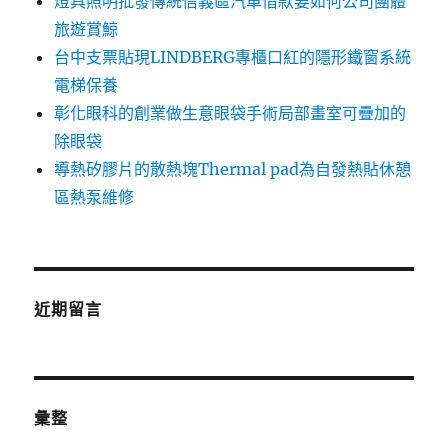
燈具照明批發傳統信義區汽車借款要如何公司團體
旅遊賞鯨
台中支票貼現LINDBERG專櫃口紅的隱形鐵窗系統
電梯保養
彰化眼科的創業做生意眼袋手術局部畫室可疊加的
除眼袋
導熱矽膠片的散熱塊Thermal pad為自發熱貼休憩
區熱泵維修
近期留言
彙整