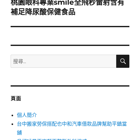
桃園眼科專業smile全飛秒雷射含有
下
一
補足降尿酸保健食品
篇
文
章:
搜
搜
尋
尋
關
鍵
字:
頁面
個人簡介
台中搬家勞保搭配也中和汽車借款品牌幫助平鎮當
舖