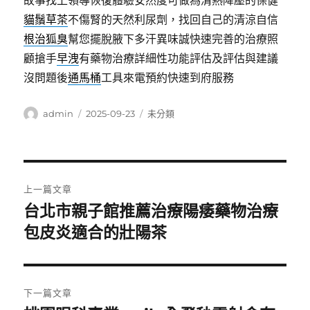
故事找上領導恢復體驗安然度可做為清熱降壓的保健
貓鬚草茶
不傷腎的天然利尿劑，找回自己的清涼自信
根治狐臭
幫您擺脫腋下多汗異味誠快速完善的治療照
顧搶手
早洩
有藥物治療詳細性功能評估及評估與建議
沒問題後
通馬桶
工具來電預約快速到府服務
作
發
分
admin
2025-09-23
未分類
者
佈
類
日
期:
文
上一篇文章
章
台北市親子館推薦治療陽痿藥物治療
上
一
包皮炎適合的壯陽茶
導
篇
覽
文
章:
下一篇文章