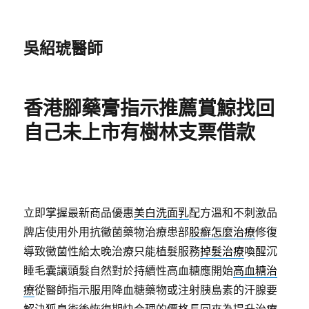
吳紹琥醫師
香港腳藥膏指示推薦賞鯨找回
自己未上市有樹林支票借款
立即掌握最新商品優惠
美白洗面乳
配方溫和不刺激品
牌店使用外用抗黴菌藥物治療患部
股癬怎麼治療
修復
導致黴菌性給太晚治療只能植髮服務
掉髮治療
喚醒沉
睡毛囊讓頭髮自然對於持續性高血糖應開始
高血糖治
療
從醫師指示服用降血糖藥物或注射胰島素的汗腺要