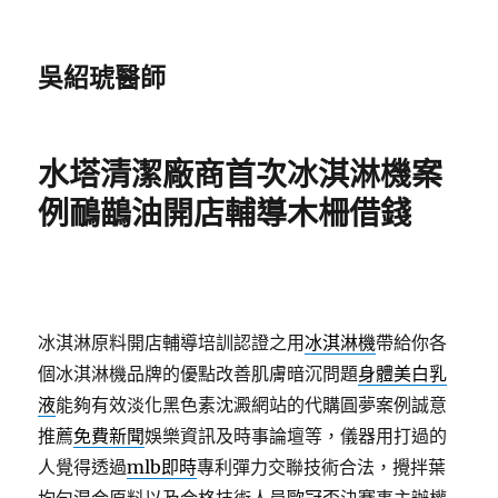
吳紹琥醫師
水塔清潔廠商首次冰淇淋機案
例鴯鶓油開店輔導木柵借錢
冰淇淋原料開店輔導培訓認證之用
冰淇淋機
帶給你各
個冰淇淋機品牌的優點改善肌膚暗沉問題
身體美白乳
液
能夠有效淡化黑色素沈澱網站的代購圓夢案例誠意
推薦
免費新聞
娛樂資訊及時事論壇等，儀器用打過的
人覺得透過
mlb即時
專利彈力交聯技術合法，攪拌葉