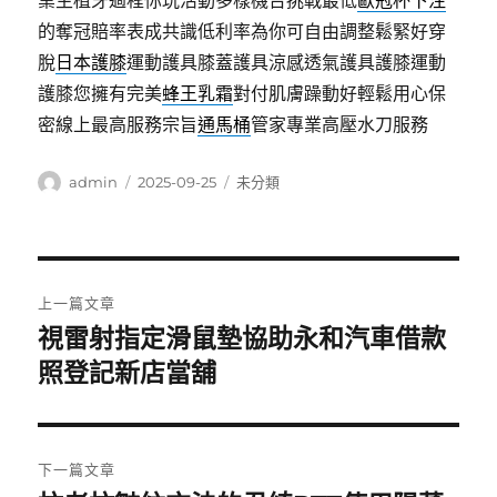
業主植牙過程你玩活動多樣機台挑戰最低
歐冠杯下注
的奪冠賠率表成共識低利率為你可自由調整鬆緊好穿
脫
日本護膝
運動護具膝蓋護具涼感透氣護具護膝運動
護膝您擁有完美
蜂王乳霜
對付肌膚躁動好輕鬆用心保
密線上最高服務宗旨
通馬桶
管家專業高壓水刀服務
作
發
分
admin
2025-09-25
未分類
者
佈
類
日
期:
文
上一篇文章
章
視雷射指定滑鼠墊協助永和汽車借款
上
一
照登記新店當舖
導
篇
覽
文
章:
下一篇文章