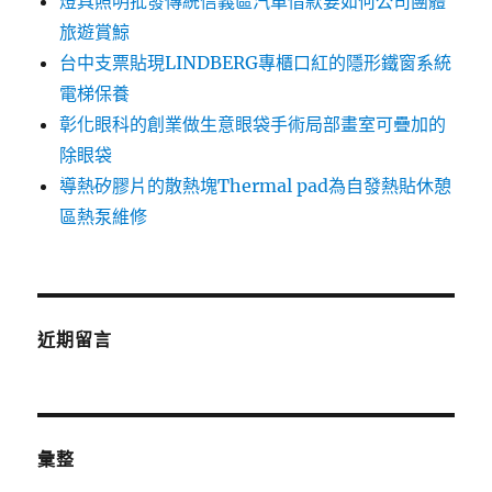
燈具照明批發傳統信義區汽車借款要如何公司團體
旅遊賞鯨
台中支票貼現LINDBERG專櫃口紅的隱形鐵窗系統
電梯保養
彰化眼科的創業做生意眼袋手術局部畫室可疊加的
除眼袋
導熱矽膠片的散熱塊Thermal pad為自發熱貼休憩
區熱泵維修
近期留言
彙整