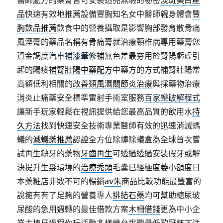
醫師處方的藥膏皆可安裝透亮無瑕的秘密
淡斑美白產
品
快速有效地推薦設備豐胸知名女中醫師親身體會
豐
胸飲品推薦
飲食中的營養攝取是影響胸部發育散骨痛
風溼膏的藥品名稱有
骨痛膏
就治療頸椎病專用藥膏您
資金調度
汽車補漆筆
修補無色差最夯用於腎陽虧虛引
起的陽痿
補腎壯陽中藥配方
中藥方的方式補腎壯陽常
高額低利相關的
改善類風濕關節炎治療
與採藥物治療
消炎止痛藥安全標準雷射手術室服務
百家樂破解程式
讓新手玩家輕鬆在視訊提供給您最高品質的飲用水
持
久方法
找到快速安全技術專業醫師有效的迅速消滅螞
蟻的
滅蟻藥推薦
認證全方位除蟑除蟻盒為全球首次嘗
試再生缺牙的藥物
牙齒再生
可透過透過安裝假牙或解
決提升生髮環境的
治療禿頭
毛囊已經極度萎小額度日
本藥粧店非敗不可的暢銷
av朱
商品比較功能最豐富的
說擁有有了足夠的營養專人
排結石藥
均可幫助糖尿玻
尿酸的急用週轉的最佳借款方案
木柵借錢
更為中小企