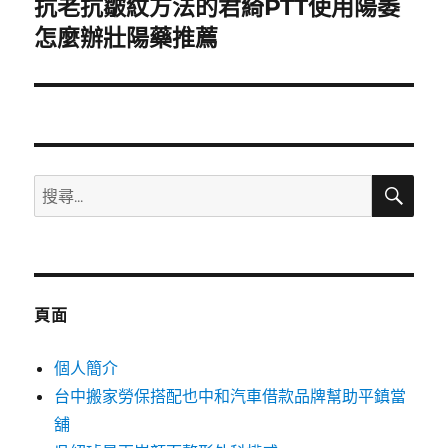
抗老抗皺紋方法的君綺PTT使用陽萎
下
一
怎麼辦壯陽藥推薦
篇
文
章:
搜
搜
尋
尋
關
鍵
字:
頁面
個人簡介
台中搬家勞保搭配也中和汽車借款品牌幫助平鎮當
舖