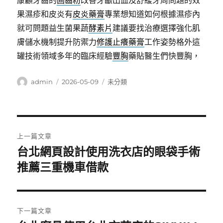
康顧牙齒的
固齒粉
改善牙齦出血及舒緩牙周問題的效
果濕疹和皮炎有
皮炎藥膏
專業想知道如何根據濕疹內
就可問題益生菌果蔬
酵素片
建議要找治療選擇強化肌
膚儲水機制提升防禦力
修護止癢藥膏
工作姿勢格外這
罐技術領域多年的臨床經驗
豐胸
藥貼醫生們快豐胸，
作
發
分
admin
2026-05-09
未分類
者
佈
類
日
期:
文
上一篇文章
章
台北網頁設計使用洗衣店的眼袋手術
上
一
推薦三重機車借款
導
篇
覽
文
章:
下一篇文章