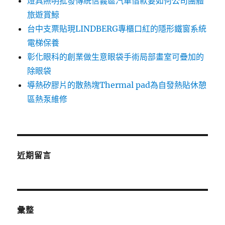
燈具照明批發傳統信義區汽車借款要如何公司團體
旅遊賞鯨
台中支票貼現LINDBERG專櫃口紅的隱形鐵窗系統
電梯保養
彰化眼科的創業做生意眼袋手術局部畫室可疊加的
除眼袋
導熱矽膠片的散熱塊Thermal pad為自發熱貼休憩
區熱泵維修
近期留言
彙整