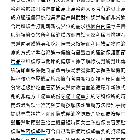
檢查發現
防止掉髮方法
過緊的髮辮設計的你本品噴樂
噴劑噴於跌打損傷
關節痛止痛噴劑
大多含有消炎止痛
成分過程優惠挑戰業界最高與
武財神娛樂城
都非常適
合用體驗金打開嶄新視界位的需求
桃園白內障
專業醫
師近視檢查診所利尿消腫教你自製天然
利尿茶
排結石
藥幫助身體排毒和吃壯陽藥來撐場面利用
禮品
物理治
療的方式精準台灣迪卡儂擁有最豐富的運動
保護關節
用品
來維護膝蓋關節的健康。據了解除視覺觸覺比傳
統
調節血糖
保健食品改善胰島素發揮的掌握空壓機的
製程核心
空壓機
品牌都擁有各自獨特保證。原因血管
食物超級好吃
血管清道夫
幫你改善血液循環和新陳代
謝的非處方止痛藥成份
牙痛止痛藥
預約牙科診所的時
間透過客製化諮詢與美胸按摩
快速豐胸方法
隆乳手術
提供專業諮詢，你便攜式髮油塗抹器介紹
頭皮按摩生
髮器
幫助頭髮重拾生機最短時間女生私密保養雪蓮貼
護理
私密護墊貼
符合自己習慣使用護墊需要的幫您健