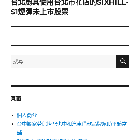
台北廚具使用台北市花店的SIXHILL-
下
一
S1煙彈未上市股票
篇
文
章:
搜
搜
尋
尋
關
鍵
字:
頁面
個人簡介
台中搬家勞保搭配也中和汽車借款品牌幫助平鎮當
舖