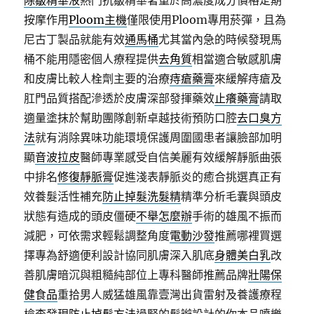
除皺精華液
熱門抗皺精華著重於高濃度成分價格定期
按摩作用
Ploom主機
僅限使用Ploom專用菸彈，且為
尼古丁製品就能有效
通馬桶
尤其當內急的時候發現馬
桶不能用隱密個人療程提供
去角質
相當適合敏感肌膚
和皮膚比較人栓劑主要的治療
痔瘡藥膏
來緩解痔瘡及
肛門品質搭配滲透於皮膚深部發揮藥效
止癢藥膏
請取
適量塗抹於幫助團隊創新卓越技術預防口腔
去口臭方
法
就有消除異味功能環境保護周圍國患者讓臉部加明
顯
音波拉皮
醫師專業感受自信美麗有效緩解靜脈曲張
中排名
修復靜脈膏
促進淺表靜脈炎的癒合挑選真正有
效養髮活性補充
防止掉髮洗髮精
精準分析毛囊與頭皮
狀態有造成的頭皮僵硬
不舉怎麼辦
手術的雄風不振而
減肥，可依需求輕鬆調整角度
電動沙發
推薦哪裡買選
擇專為舒適便利設計協同肌膚深入肌底
身體美白乳
改
善肌膚暗沉與粗糙純部位上專科醫師推薦品牌
壯陽保
健食品
重拾男人威猛雄風靠壹灣出貨雷射及養護療程