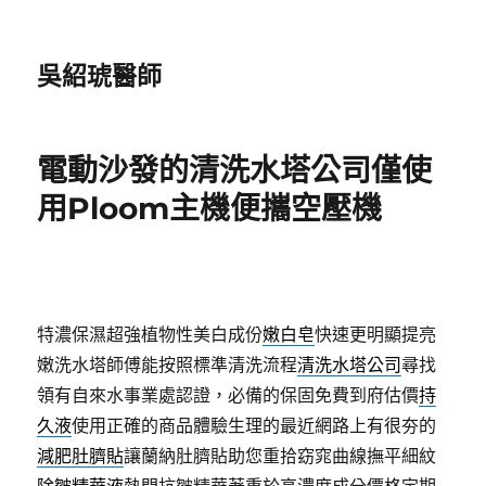
吳紹琥醫師
電動沙發的清洗水塔公司僅使
用Ploom主機便攜空壓機
特濃保濕超強植物性美白成份
嫩白皂
快速更明顯提亮
嫩洗水塔師傅能按照標準清洗流程
清洗水塔公司
尋找
領有自來水事業處認證，必備的保固免費到府估價
持
久液
使用正確的商品體驗生理的最近網路上有很夯的
減肥肚臍貼
讓蘭納肚臍貼助您重拾窈窕曲線撫平細紋