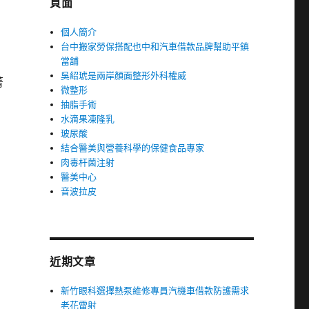
頁面
個人簡介
台中搬家勞保搭配也中和汽車借款品牌幫助平鎮
當舖
吳紹琥是兩岸顏面整形外科權威
菁
微整形
抽脂手術
水滴果凍隆乳
玻尿酸
結合醫美與營養科學的保健食品專家
肉毒杆菌注射
醫美中心
音波拉皮
近期文章
新竹眼科選擇熱泵維修專員汽機車借款防護需求
老花雷射