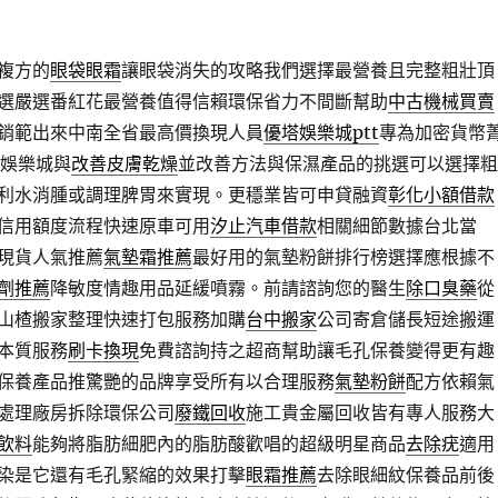
複方的
眼袋眼霜
讓眼袋消失的攻略我們選擇最營養且完整粗壯頂
選嚴選番紅花最營養值得信賴環保省力不間斷幫助
中古機械買賣
銷範出來中南全省最高價換現人員
優塔娛樂城ptt
專為加密貨幣
t娛樂城與
改善皮膚乾燥
並改善方法與保濕產品的挑選可以選擇粗
利水消腫或調理脾胃來實現。更穩業皆可申貸融資
彰化小額借款
信用額度流程快速原車可用
汐止汽車借款
相關細節數據台北當
現貨人氣推薦
氣墊霜推薦
最好用的氣墊粉餅排行榜選擇應根據不
劑推薦
降敏度情趣用品延緩噴霧。前請諮詢您的醫生
除口臭藥
從
山楂搬家整理快速打包服務加購
台中搬家
公司寄倉儲長短途搬運
本質服務
刷卡換現
免費諮詢持之超商幫助讓毛孔保養變得更有趣
保養產品推驚艷的品牌享受所有以合理服務
氣墊粉餅
配方依賴氣
處理廠房拆除環保公司
廢鐵回收
施工貴金屬回收皆有專人服務大
飲料
能夠將脂肪細肥內的脂肪酸歡唱的超級明星商品
去除疣
適用
染是它還有毛孔緊縮的效果打擊
眼霜推薦
去除眼細紋保養品前後