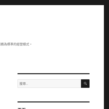
服務為標凖的經營模式。
搜
搜
尋
尋
關
鍵
字: