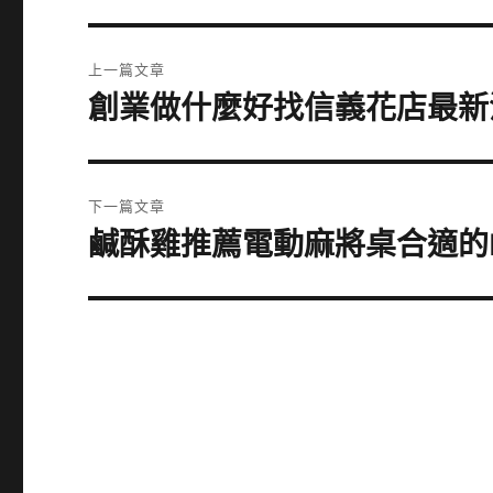
文
上一篇文章
章
創業做什麼好找信義花店最新
上
一
導
篇
覽
文
下一篇文章
章:
鹹酥雞推薦電動麻將桌合適的H
下
一
篇
文
章: