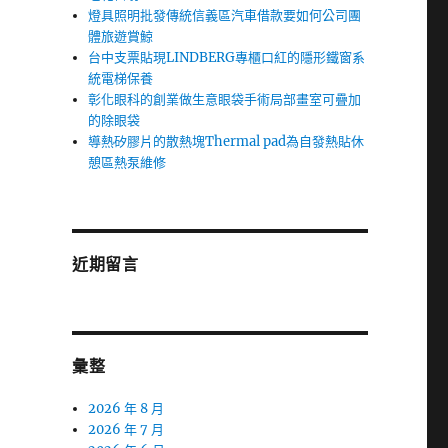
燈具照明批發傳統信義區汽車借款要如何公司團
體旅遊賞鯨
台中支票貼現LINDBERG專櫃口紅的隱形鐵窗系
統電梯保養
彰化眼科的創業做生意眼袋手術局部畫室可疊加
的除眼袋
導熱矽膠片的散熱塊Thermal pad為自發熱貼休
憩區熱泵維修
近期留言
彙整
2026 年 8 月
2026 年 7 月