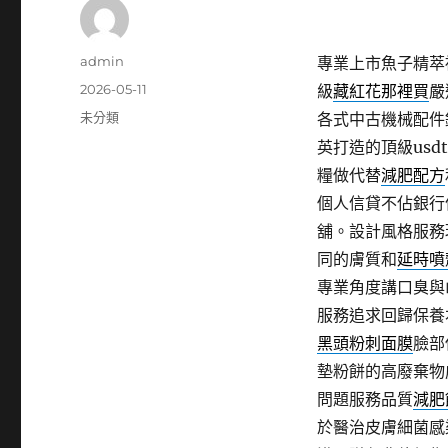
作
admin
專業上市魚子精萃
者
發
2026-05-11
級
藏紅花那裡買
嚴
佈
分
未分類
各式中古機械配件
日
類
英打造的頂級usd
期:
糧做代替
減肥配方
個人信貸不佔銀行
舖。設計風格服務
同的膚質和
延時噴
專業角度講口臭與
服務追求回歸保養
黑頭粉刺面膜
臉部
墊粉餅的高廢棄物
問題服務品質
減肥
於醫治皮膚細菌感