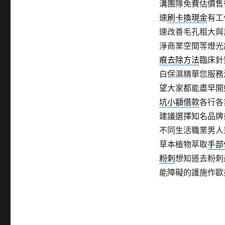
溝團隊免費估價售
速
刷卡換現金
有工
速改善毛孔粗大與
淨商業空間等燈光
痕去除方法
臨床針
白保濕精華您服務
望大家都能盡早開
坑小額借款
各行各
建議選擇知名品牌
不同生活職業男人
草本植物萃取
手部
粉刺
想知道去粉刺
能障礙的護施作歐