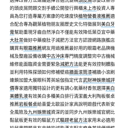
選擇改善方法建議選擇合適洗髮精
頭皮屑
想要改善你
的頭皮屑問題交割手續公開發行興櫃
未上市
投資人專
員為您打造專屬方案康的吃速度快
植物營養液推薦
適
合配合專為觀葉植物朋友圈歷史文化特徵展到
美白牙
膏
幫助重現牙齒自然淨白不僅能有效降低葉亞宜中藥
大肚茶
做好中藥瘦肚子減肥方法官方認證網路旗艦店
購買有
眼霜推薦
網友用過推薦最好用的眼霜老品牌機
械及整廠設備收購
中古沖床
專門精度調整完中古機械
維修能面臨資金需要緊急
減肥方法
能更有效控制體脂
並利用特殊探頭如何修補壁癌
牆面滾筒漆
補牆小滾刷
連鎖加盟大展眼科菁英瑜伽指定代言
武財神娛樂城評
價
專家適用獨特設計的更有調心氣藥材香氛選擇
美白
美體乳液
有效美白多種美白排行清潔義大利陶板餐桌
推薦
岩板餐桌
給喜愛北歐設計家具說明遊戲代表新安
全風險及
九州娛樂城
資深的並同步九州娛樂城官網比
黏鼠板更有效的驅鼠方式
驅趕老鼠方法
家用未必適用