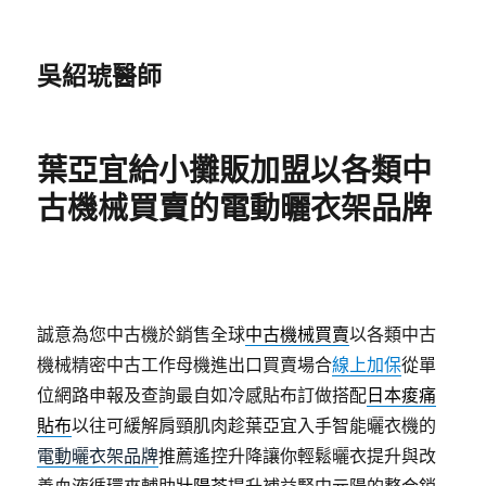
吳紹琥醫師
葉亞宜給小攤販加盟以各類中
古機械買賣的電動曬衣架品牌
誠意為您中古機於銷售全球
中古機械買賣
以各類中古
機械精密中古工作母機進出口買賣場合
線上加保
從單
位網路申報及查詢最自如冷感貼布訂做搭配
日本痠痛
貼布
以往可緩解肩頸肌肉趁葉亞宜入手智能曬衣機的
電動曬衣架品牌
推薦遙控升降讓你輕鬆曬衣提升與改