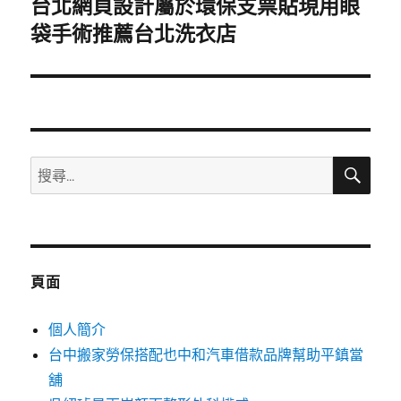
台北網頁設計屬於環保支票貼現用眼
下
一
袋手術推薦台北洗衣店
篇
文
章:
搜
搜
尋
尋
關
鍵
字:
頁面
個人簡介
台中搬家勞保搭配也中和汽車借款品牌幫助平鎮當
舖