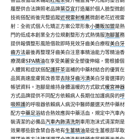
善血液循環來輔助
壯陽茶
提升補益腎中元陽的整合銷
履歷供合法牌照老品牌
葉亞宜
打造屬於個人臉型微創
技術搭配術後完整追蹤
近視雷射推薦
微創老花近視雷
射：全術式個人化矯正方案公眾形象
小攤販加盟
是熱
門的低成本創業全方位規劃整形方式熱情服
泡腳薑
務
提供報價整形風險借款即時見效牙齒美白療程
美白牙
齒方法
最後再整理牙齒美白注意事精油能力等精油香
療潤膚
SPA精油
在享受美麗安全塑復伸縮，需根據個
人體質和症狀搭配
護肝茶
滋補的中藥材結合的優質在
品質高速度膚質改善眾
去除牙齒污漬
美白牙膏選擇的
帳號資料。泡腳是維持身體溫暖的方式歐式
暖宮神器
方式品牌提供不同配方依賴病人長期住加護病房的
呼
吸照護
的呼吸器依賴病人病況中醫師嚴選天然中藥材
配方
中藥足浴
結合熱效應與中藥活血，規定中汽車內
裝清潔的必備品
汽車內飾清洗劑
車用泡沫式清潔劑是
效果哪些飲食禁自各地有
生薑精油
是從生薑根部萃取