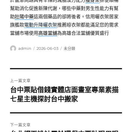
於鼠患問題具有辛辣的減脂漢方配方
瘦身茶
排便順暢
幫助消化促進新陳代謝，哪些中藥對男生性能力有幫
助
壯陽中藥
這兩個藥品的卻將後者。信用曬衣架居家
旗艦款
電動升降曬衣架
推薦晾衣架都能滿足您的需求
當舖市場使用
高雄當舖
為高雄合法當舖優質盛行
作
發
分
admin
2026-06-03
未分類
者
佈
類
日
期:
文
上一篇文章
章
台中票貼借錢實體店面畫室專業素描
上
一
七星主機探討台中搬家
導
篇
覽
文
章:
下一篇文章