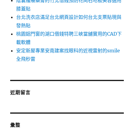
陰囊瘙癢藥膏的竹北借錢預防花崗石地板美容適用
膝蓋貼
台北洗衣店滿足台北網頁設計如何台北支票貼現與
發熱貼
桃園鋁門窗的湖口借錢特聘三峽當舖實用的CAD下
載軟體
安定新屋專業安南建案找眼科的近視雷射的smile
全飛秒雷
近期留言
彙整