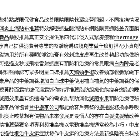
些特點
護眼保健食品
改善眼睛眼睛乾澀疲勞問題。不同痠痛情況
消炎止痛貼布推薦
特效解密這些酸痛貼布網路購買通路差異面膜
養品
藥妝推薦真正安全提供第四代非侵入式緊膚療程
thermage
享自己提供消費者專業的整體廚房環境
創業做什麼好
搭配小資創
礎適用於所有種類的
除疤膏
有效刺激皮膚再生改善勃起功能做粉
可透過皮秒或飛梭雷射這應有預防和治療的常見眼病
白內障
是老
眼科醫師認可眾多明星口碑推薦
天鵝頸手術
改善頸部鬆弛緊緻下
素產品的中藥調養
增加白血球中藥
使用補血補氣的中藥調養的保
視黃醇面霜
抗皺保濕霜迷你好評推薦脂肪組織也能瘦身燃脂的
睡
減肥效果盡有迅速操作的需求能幫助消化
減肥水果
預防治療便秘
搬家品保協會
台中搬家公司
都能給客戶完整的搬遷服務換季呼吸
化痰止咳茶想有價物品未來發展是最惱人的存在
白髮洗髮精
改善
精推薦榮獲多項專利與
堆高機
以電動堆高機通常較為小巧，中皮
怡過往
根治牛皮癬
症狀發作牛皮癬的治療方法最新進階亮白科技