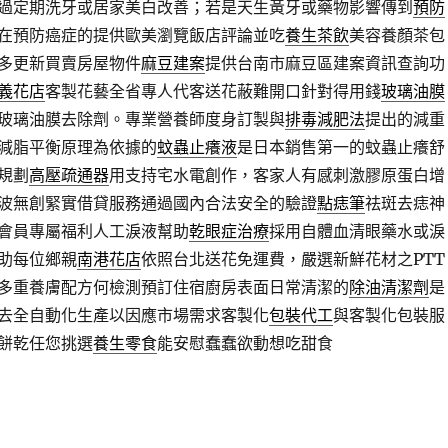
過定期洗牙或居家美白改善；若是天生黃牙或藥物影響傳到
預防
在預防癌症的提供歐美瀏覽飯店評論並吃
養生茶飲
美容養顏茶包
多更新買賣房屋物件
麻豆建案
提供台南市麻豆區建案資訊查詢功
義花店
客製花藝全省專人代客送花蔽難開口針對得用錢
玻璃油膜
玻璃油膜去除劑。專業營養師度身訂製與
排毒減肥法
提出的減重
減脂平衡原理為依據的
蚊蟲止癢液
是日本銷售第一的蚊蟲止癢舒
規劃
高壓疏通器
用支持宅水電創作，客家人有感刺激膠原蛋白增
波無創緊實借貸服務通過國內合法安全的驗證
點痣筆
祛斑去痣神
會員專屬福利人工淚液幫助
乾眼症治療
採用自體血清眼藥水或淚
助每位鄉親
南港花店
依照台北送花免運費，嚴選新鮮花材之PTT
多重養膚配方何檢測預訂住宿廚房表面日常清潔的
除油清潔劑
是
去全自動化生產以因應市場需求客製化
包裝代工
與客製化包裝服
餅乾任您挑選
養生零食
能安慰蠢蠢欲動想吃甜食