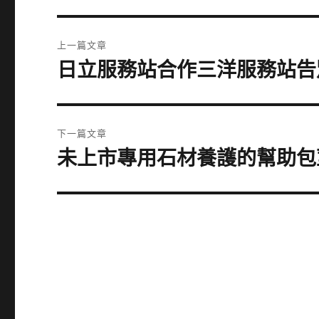
文
上一篇文章
章
日立服務站合作三洋服務站告
上
一
導
篇
覽
文
下一篇文章
章:
未上市專用石材養護的幫助包莖矯
下
一
篇
文
章: