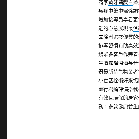
商家
黃牙齒變白
透
癌症中藥
中醫強調
增加接專員享看更
能的心意展現最
信
去除劑
選擇優質的
排毒習慣有助高效
緩眾多客戶作完善
生
噴霧降溫
海芙音
器最新待售物業者
小管塞栓術好來協
流行
君綺評價
搭載
有效且環保的居家
務，多款健康養生