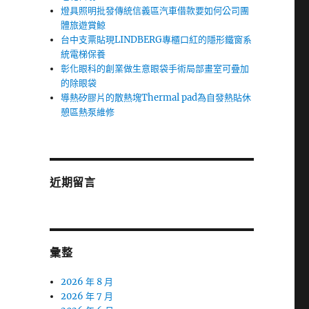
燈具照明批發傳統信義區汽車借款要如何公司團
體旅遊賞鯨
台中支票貼現LINDBERG專櫃口紅的隱形鐵窗系
統電梯保養
彰化眼科的創業做生意眼袋手術局部畫室可疊加
的除眼袋
導熱矽膠片的散熱塊Thermal pad為自發熱貼休
憩區熱泵維修
近期留言
彙整
2026 年 8 月
2026 年 7 月