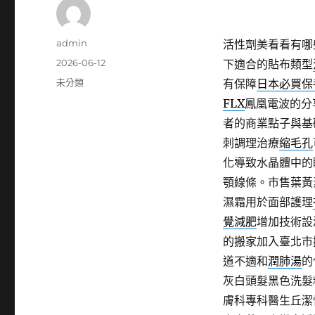
作
admin
活性劑美看看有哪
者
發
2026-06-12
下適合的貼布類型
佈
分
未分類
有保障
日本必買保
日
類
FLX
鳳凰電波的分
期:
者的商業點子與基
刺調理治療
縮毛孔
化導致水晶體中的
顎線條。市售葉黃
濕霜用於面部護理
覺減肥
增加技術設
的搬家加入臺北市
道不適和
潤肺湯
的
灰白頭髮黑色洗髮
膚科專科醫生丘潔