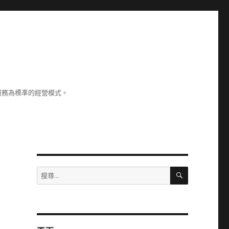
服務為標凖的經營模式。
搜
搜
尋
尋
關
鍵
字: