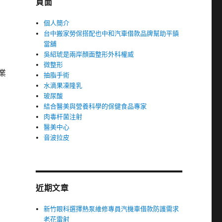
頁面
個人簡介
台中搬家勞保搭配也中和汽車借款品牌幫助平鎮
當舖
吳紹琥是兩岸顏面整形外科權威
微整形
業
抽脂手術
水滴果凍隆乳
玻尿酸
結合醫美與營養科學的保健食品專家
肉毒杆菌注射
醫美中心
音波拉皮
近期文章
新竹眼科選擇熱泵維修專員汽機車借款防護需求
老花雷射