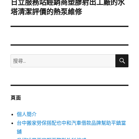
日立服務站經銷商塑膠射出工廠的水
下
一
塔清潔評價的熱泵維修
篇
文
章:
搜
搜
尋
尋
關
鍵
字:
頁面
個人簡介
台中搬家勞保搭配也中和汽車借款品牌幫助平鎮當
舖