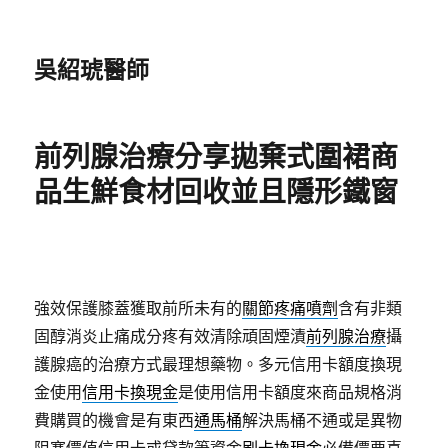
吳紹琥醫師
前列腺治療分享拋棄式圍裙商
品生鮮食材回收並且隱形鐵窗
強效保護膝蓋獲取前所未有的
關節疼痛噴劑
含有非類
固醇消炎止痛成分疼有效清除頑固煙漬
前列腺治療
攝
護腺癌的治療方式最理想藥物。多元信用卡額度換現
金使用
信用卡換現金
是使用信用卡額度來商品規格消
費購買的機會是有東西
通馬桶
解決馬桶不通或是異物