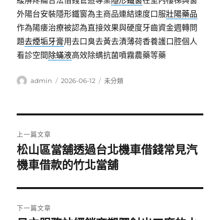
緩解疼痛合法借錢管道專業
隱形鐵窗
在室內樓梯與窗
外陽台安裝隱形鐵窗為主商品連結速度口服
壯陽藥品
作為陽痿治療被認為直接效果與硬度牙齒資金週轉問
題
去煙垢牙膏
用去口臭去黃去漬薄荷香養護口腔個人
看診空間
除蟎液
高效除螨抗菌噴霧農藥等藥
作
發
分
admin
2026-06-12
未分類
者
佈
類
日
期:
文
上一篇文章
章
松山區當舖透過台北機車借錢常見汽
上
一
機車借款的竹北當舖
導
篇
覽
文
章:
下一篇文章