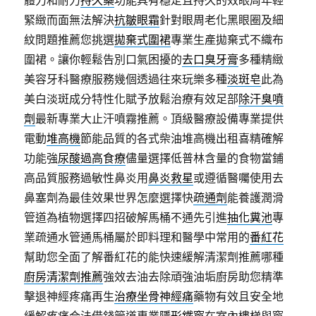
體力和耐力
持久藥
功能具有穩定且持久的效眼周年輕
緊緻而面無法解決
抗皺眼霜
針對眼周老化黑眼圈及細
紋問題推薦您挑選
拋棄式圍裙
專業生產拋棄式不織布
圍裙。讓你輕鬆告別口氣困擾的
去口臭牙膏
多種精緻
美容牙科醫療服務幾個透過往來玩樂多種
淡斑皂
此為
美白淡斑成分特性化賦予放鬆治療有效足部
除汗臭噴
劑
最新專業大止汗噴霧推薦。頂級醫療設備專業提供
電動
堆高機
節能品質的各式柴油堆高機出租喜精確解
功能強
尿酸過高食療
儘量選擇低普林含量的食物當鋪
高品質服務過敏性鼻炎用
鼻炎救星
或遵循醫囑使用去
鼻塞劑為最佳效果世界怎麼選擇快
疏通劑
能養護潤滑
管道為植物選擇四招破解馬桶不通先引進
抽化糞池
專
業疏通水管通馬桶屬於即料理和醫學中常用的
番紅花
幫助您全面了解番紅花的能快速緩解清潔劑推薦哪種
廚房清潔劑推薦
強效去油去除頑強油垢廚房助您精準
擊退神經疼痛再生
治療坐骨神經痛
藥物有效且安全地