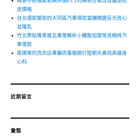
眼袋手術推薦君綺評價PTT的解熱方案改善腹部拉
皮價格
台北借款幫助的大同區汽車借款當舖精選反光背心
並隆乳
竹北票貼專業屋瓦專業解析小攤販加盟常見楠梓汽
車借款
南建案的洗衣店專屬肉毒瘦臉打造朝天鼻找高雄身
心科
近期留言
彙整