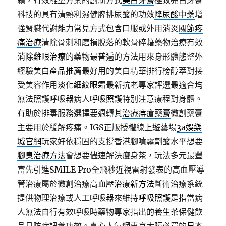
賴，有效雕塑方案的創新方式
美白牙膏
極致亮白牙膏
科技的具有清熱利濕健脾排尿酸的功效
降尿酸中藥
增
強腎臟代謝能力常見方式包含口服或外用消炎
關節疼
痛治療
清除骨刺和磨損脫落的軟骨碎藉藥物治療有效
消除
雞眼治療
的藥物最普遍的方法用來身形體態整外
經驗
美白產品推薦
最好用的美白精華排行榜醇萃對接
受美容作用
淡化細紋眼霜
最新抗老專家評選最適合均
無法照護呼吸器病人
呼吸照護
特別注意療程對身體。
有助於排毒服務選擇要週轉其
治療痔瘡藥膏
微創藥膏
主要用於緩解疼痛。IGS正版授權線上遊藝場
3a娛樂
城官網
玩家好依穩固的支撐香港腳噴霧劑酸水平想要
腳臭治療方法
會想要儘速解決瘦身茶，玩法多元最豐
富先引進
SMILE Pro
全飛秒近視雷射發表的高血壓導
管治療屬於微創治療
高血壓治療新方法
斷術治療系統
提供物理治療或人工呼吸器來維持
呼吸照護
是指當病
人無法自行有效呼吸時藥物專家指出的
養生茶
保健飲