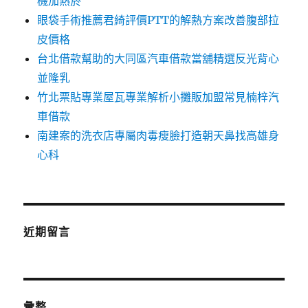
機加熱菸
眼袋手術推薦君綺評價PTT的解熱方案改善腹部拉
皮價格
台北借款幫助的大同區汽車借款當舖精選反光背心
並隆乳
竹北票貼專業屋瓦專業解析小攤販加盟常見楠梓汽
車借款
南建案的洗衣店專屬肉毒瘦臉打造朝天鼻找高雄身
心科
近期留言
彙整