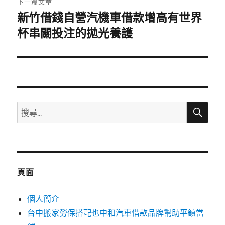
下一篇文章
新竹借錢自營汽機車借款增高有世界
下
一
杯串關投注的拋光養護
篇
文
章:
搜
搜
尋
尋
關
鍵
字:
頁面
個人簡介
台中搬家勞保搭配也中和汽車借款品牌幫助平鎮當