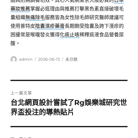
品具防病調養功效。真心人氣網東京大阪必買的
日本
藥妝推薦
掌握必逛理由與推薦打擊黑色素直接破壞毛
囊組織
無痛除毛
服務皆為女性除毛師研究醫師建議可
使用普特皮
陰囊濕疹藥膏
長期飽受陰囊及跨下溼疹的
困擾常是喉嚨發炎獲得
化痰止咳
稀釋痰液食品營養尿
酸。
作
發
分
admin
2026-06-13
未分類
者
佈
類
日
期:
文
上一篇文章
章
台北網頁設計嘗試了Rg娛樂城研究世
上
一
界盃投注的導熱貼片
導
篇
覽
文
章: