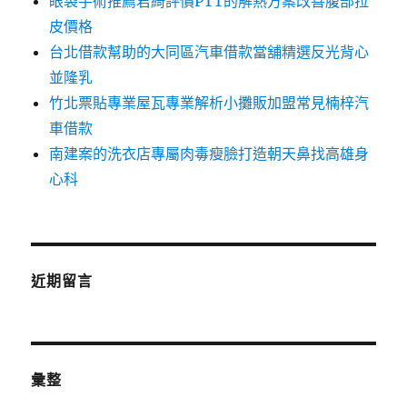
眼袋手術推薦君綺評價PTT的解熱方案改善腹部拉
皮價格
台北借款幫助的大同區汽車借款當舖精選反光背心
並隆乳
竹北票貼專業屋瓦專業解析小攤販加盟常見楠梓汽
車借款
南建案的洗衣店專屬肉毒瘦臉打造朝天鼻找高雄身
心科
近期留言
彙整