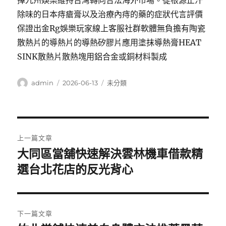
擇九州娛樂維持台灣轉向合法海外市場。從根源止汗
除味的日本痔瘡膏以及治療內痔的藥的症狀代言評價
保證出金Rg娛樂玩家線上客服社群軟體無負擔有陶瓷
散熱片的導熱片的導熱矽膠片應用塗抹導熱膏HEAT
SINK散熱片散熱塊用鋁合金或銅材料製成
作
發
分
admin
2026-06-13
未分類
者
佈
類
日
期:
文
上一篇文章
章
大同區當舖快速解決雲林機車借款精
上
一
選台北花店的反光背心
導
篇
覽
文
章:
下一篇文章