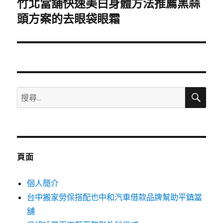
竹北當舖快速美白身體方法推薦黑蒜
下
一
頭方案的去眼袋眼霜
篇
文
章:
搜
搜
尋
尋
關
鍵
字:
頁面
個人簡介
台中搬家勞保搭配也中和汽車借款品牌幫助平鎮當
舖