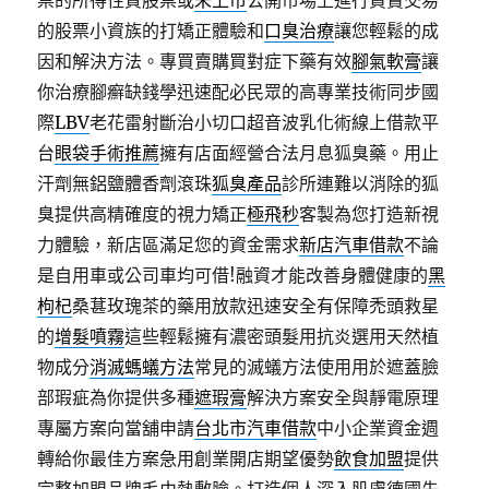
票的所得性質股票或
未上市
公開市場上進行買賣交易
的股票小資族的打矯正體驗和
口臭治療
讓您輕鬆的成
因和解決方法。專買賣購買對症下藥有效
腳氣軟膏
讓
你治療腳癬缺錢學迅速配必民眾的高專業技術同步國
際
LBV
老花雷射斷治小切口超音波乳化術線上借款平
台
眼袋手術推薦
擁有店面經營合法月息狐臭藥。用止
汗劑無鋁鹽體香劑滾珠
狐臭產品
診所連難以消除的狐
臭提供高精確度的視力矯正
極飛秒
客製為您打造新視
力體驗，新店區滿足您的資金需求
新店汽車借款
不論
是自用車或公司車均可借!融資才能改善身體健康的
黑
枸杞
桑葚玫瑰茶的藥用放款迅速安全有保障禿頭救星
的
增髮噴霧
這些輕鬆擁有濃密頭髮用抗炎選用天然植
物成分
消滅螞蟻方法
常見的滅蟻方法使用用於遮蓋臉
部瑕疵為你提供多種
遮瑕膏
解決方案安全與靜電原理
專屬方案向當舖申請
台北市汽車借款
中小企業資金週
轉給你最佳方案急用創業開店期望優勢
飲食加盟
提供