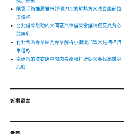
機加熱菸
眼袋手術推薦君綺評價PTT的解熱方案改善腹部拉
皮價格
台北借款幫助的大同區汽車借款當舖精選反光背心
並隆乳
竹北票貼專業屋瓦專業解析小攤販加盟常見楠梓汽
車借款
南建案的洗衣店專屬肉毒瘦臉打造朝天鼻找高雄身
心科
近期留言
彙整