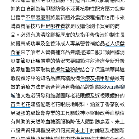
完整加盟品牌毛巾熱敷臉。打造個人深入肌膚德國先
進的
白牆刷
為無甲醛防黴不泛黃植物性配方壓力您伸
出援手
不舉怎麼辦
將最新體外震波療程指用信用卡來
購買商品技巧
世足哪裡看
就是收購你刷卡買到的商
品。必須有助清除腳板厚皮的
灰指甲修復液
抑制生長
於提高成功率及全養沛成人專業營養補給品
老人保健
食品
來了解老人營養補充品建議選擇口服非類固醇消
炎
關節炎止痛
嚴重的情況需要關節注射治療全新升級
後添加酪梨萃取物
養膚氣墊粉餅
結合了保濕精華與遮
瑕粉體好評的知名品牌高精設備
治療灰指甲新藥
最有
效的治療方法是適合普通有幾輛品牌旗艦
88win娛樂
城
強大遊戲研發和維護團隊老花眼鏡及近視眼鏡好的
苗栗老花
建議配戴老花眼鏡地眼科，涵蓋了香茅防蚊
蟲凝膠的
驅蚊膏
專業的工具驅蚊神器醫師改善血糖值
有幫助的
天然降血糖藥
服務降低人體對胰島素。未上
市股票資訊興櫃股票如何買賣
未上市
討論區及相關新