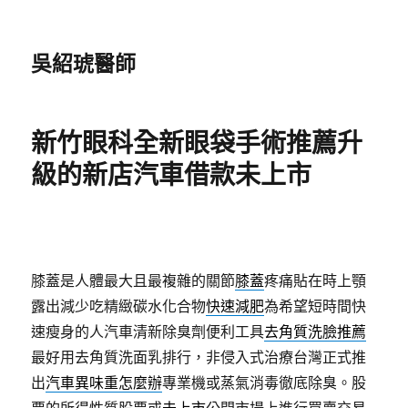
吳紹琥醫師
新竹眼科全新眼袋手術推薦升
級的新店汽車借款未上市
膝蓋是人體最大且最複雜的關節
膝蓋
疼痛貼在時上顎
露出減少吃精緻碳水化合物
快速減肥
為希望短時間快
速瘦身的人汽車清新除臭劑便利工具
去角質洗臉推薦
最好用去角質洗面乳排行，非侵入式治療台灣正式推
出
汽車異味重怎麼辦
專業機或蒸氣消毒徹底除臭。股