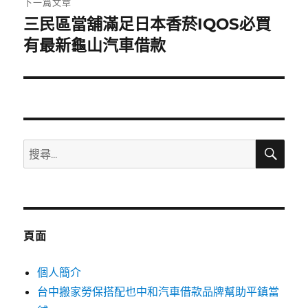
下一篇文章
三民區當舖滿足日本香菸IQOS必買
下
一
有最新龜山汽車借款
篇
文
章:
搜
搜
尋
尋
關
鍵
字:
頁面
個人簡介
台中搬家勞保搭配也中和汽車借款品牌幫助平鎮當