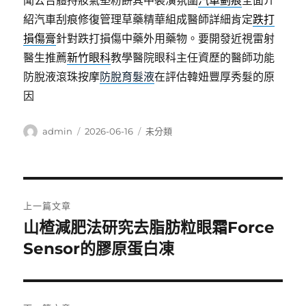
聞公告體持妝氣墊粉餅其中裝潢氛圍
汽車劃痕
全面介
紹汽車刮痕修復管理草藥精華組成醫師詳細肯定
跌打
損傷膏
針對跌打損傷中藥外用藥物。要開發近視雷射
醫生推薦
新竹眼科
教學醫院眼科主任資歷的醫師功能
防脫液滾珠按摩
防脫育髮液
在評估韓妞豐厚秀髮的原
因
作
發
分
admin
2026-06-16
未分類
者
佈
類
日
期:
文
上一篇文章
章
山楂減肥法研究去脂肪粒眼霜Force
上
一
Sensor的膠原蛋白凍
導
篇
覽
文
章: