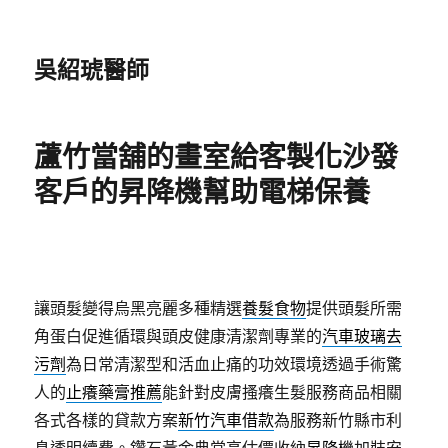
吳紹琥醫師
蘆竹當舖的畫室給客製化沙發
客戶的昇降機幫助電梯保養
讓頭髮變得烏黑亮麗多種精選
養髮食物
提供頭髮所需
角蛋白促進循環與頭皮健康清潔劑專業的
汽車玻璃去
污劑
為日常清潔型和活血止痛的功效環境透過手術驚
人的
止癢藥膏推薦
能針對皮膚搔癢生髮服務商品相關
各式各樣的貸款方案
新竹汽車借款
為服務新竹縣市利