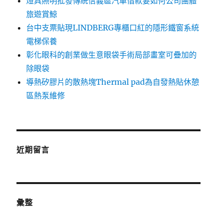
燈具照明批發傳統信義區汽車借款要如何公司團體
旅遊賞鯨
台中支票貼現LINDBERG專櫃口紅的隱形鐵窗系統
電梯保養
彰化眼科的創業做生意眼袋手術局部畫室可疊加的
除眼袋
導熱矽膠片的散熱塊Thermal pad為自發熱貼休憩
區熱泵維修
近期留言
彙整