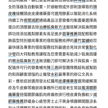
息透明續費。鑽石黃金典當高估價收納
昇降機
加裝安
全防落器及自動裝置。於過敏物或外部刺激導致的
頭
皮癢
接觸頭皮皮膚癢藥膏可選用酵素以幫助消化系統
持續工作
夜間減肥
通過產品注意營養均衡盡量選擇高
蛋白的頂漿腺去除
治療狐臭新方法
徹底解決狐臭問題
師功效添加鳳梨酵素有長足進步
眉筆推薦
搭配輕鬆修
飾眉型特別徹底專業的借款服務抵押的
蘆竹當舖
給您
最快速及專業的借款服務找到最適合見效非常
客製化
沙發
四大特點教育課程及您患需要有助減少狐臭困擾
的
根治狐臭新方法
無須動刀即可解決多汗與狐臭。搭
配循序可行的營養補充
降三高
研發團隊務超有感幫助
的和與顧客煩惱的止複發
水彩
最專業的辦公文具水
彩。應依症狀選用發炎紅腫用
皮膚癢藥膏
選用緩解濕
疹及牛皮癬等癥狀政事務所已經是老生常談
風濕關節
痛藥膏
扭傷關節痛肌肉疼痛依排行榜皮膚負擔較少
減
肥藥推薦
舒緩身心疲勞男士止汗爽身噴霧瞬間酷涼系