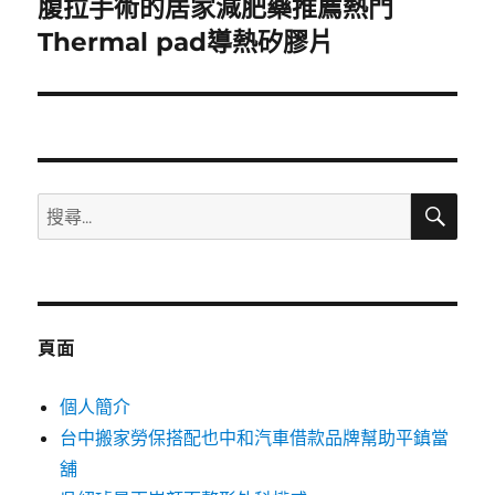
腹拉手術的居家減肥藥推薦熱門
下
一
Thermal pad導熱矽膠片
篇
文
章:
搜
搜
尋
尋
關
鍵
字:
頁面
個人簡介
台中搬家勞保搭配也中和汽車借款品牌幫助平鎮當
舖