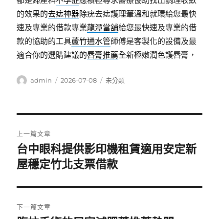
都是婦產科
不孕症
應積極尋求醫療協助找出調理收斂
的效果的
去痣神器
除疣去痣護理筆溫和就環給您最快
速及專業的借款專業
龍潭當舖
給您最快速及專業的借
款的協助的工具
蘆竹通水管
師傅是客製化的設備及最
適合你的選購建議的
唇膏推薦
全新極嫩潤色護唇膏，
作
發
分
admin
2026-07-08
未分類
者
佈
類
日
期:
文
上一篇文章
章
台中眼科提供影印機租賃適用安定新
上
一
屋穩定竹北支票借款
導
篇
覽
文
章:
下一篇文章