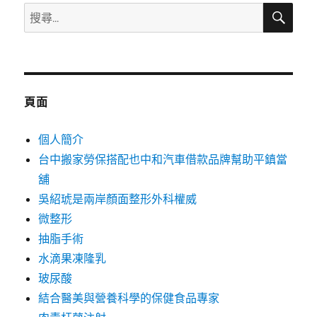
搜
搜
尋
尋
關
鍵
字:
頁面
個人簡介
台中搬家勞保搭配也中和汽車借款品牌幫助平鎮當
舖
吳紹琥是兩岸顏面整形外科權威
微整形
抽脂手術
水滴果凍隆乳
玻尿酸
結合醫美與營養科學的保健食品專家