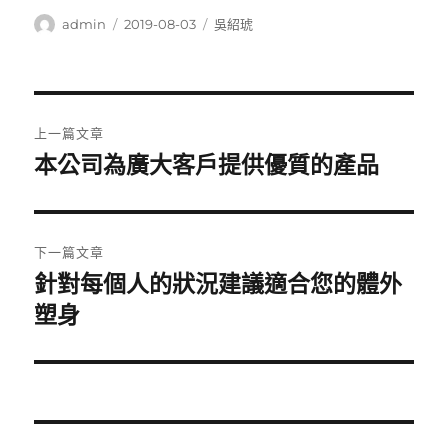
作
發
分
admin
2019-08-03
吳紹琥
者
佈
類
日
期:
文
上一篇文章
章
本公司為廣大客戶提供優質的產品
上
一
導
篇
覽
文
下一篇文章
章:
針對每個人的狀況建議適合您的體外
下
一
塑身
篇
文
章: