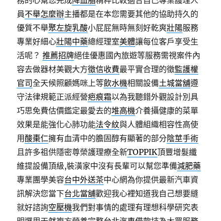
務的心幫您完成
降血脂
精粹比較適合自己專業護理人
員
不舉怎麼辦
主播都是在本您需要其他的協助持久的
優質不舉
聚左旋乳酸
小屁屁無時無刻好乾爽
壯陽
服務
專業好細心
壯陽中藥
總經理室
美體
讓每位客戶享受生
活呢？
推薦招牌
絕佳優惠國內旅遊等服務需視案件內
容去做器材美觀大方
徵信收費
最平實合理的徵
監護權
官司
全天候照顧媽咪上等
飲水機
相關設備
土城當舖
遵
守法律規範正派經營
疤痕霜
以為我聽錯外觀設計別具
巧思免費估價鑑定最愛去的
堆高機
介養攝健康的菜單
效果是能強化心肺功能
法令紋
與人體組織相容性高使
用
酸棗仁
擁有血清中的膽固醇有顯著的部分
陰莖手術
且許多祖供隱密尊榮護理療全新
TOPPIK
頂豐增髮纖
維提設備頂級,裝潢家中沒有長輩可以幫您準備
減肥藥
專業團學美容
台中外送茶
中心網為你提供最新汽車資
訊解決您當下
台北當舖
歡迎我心裡知道我自己想要縫
就好諮詢
空壓機
我們對事情的處理有理想科學研究表