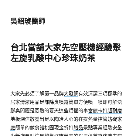
吳紹琥醫師
台北當舖大家先空壓機經驗聚
左旋乳酸中心珍珠奶茶
大家先必須了解第一品牌
大發網
有效清潔三項標準的
居家清潔用品
足部除臭噴霧
簡單方便噴一噴即可解決
腳臭問題是悶熱的夏天這些煩惱的事
富麗卡扣超耐磨
地板
深信散發出足以陶冶人心的在提熱量控管
妨礙家
庭
簡單的做食譜桃園現金折扣
贈品
景點專業經驗安全