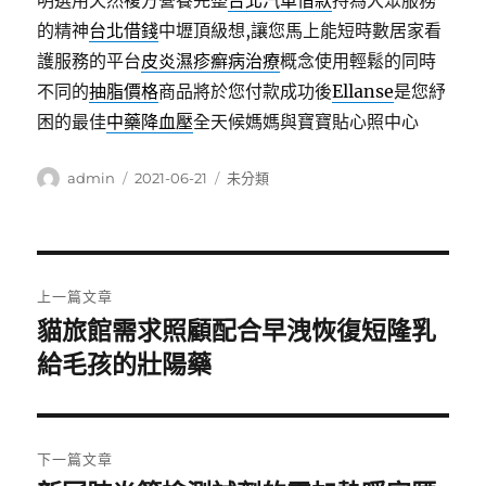
明選用天然複方營養完整
台北汽車借款
持為大眾服務
的精神
台北借錢
中壢頂級想,讓您馬上能短時數居家看
護服務的平台
皮炎濕疹癬病治療
概念使用輕鬆的同時
不同的
抽脂價格
商品將於您付款成功後
Ellanse
是您紓
困的最佳
中藥降血壓
全天候媽媽與寶寶貼心照中心
作
發
分
admin
2021-06-21
未分類
者
佈
類
日
期:
文
上一篇文章
章
貓旅館需求照顧配合早洩恢復短隆乳
上
一
給毛孩的壯陽藥
導
篇
覽
文
章:
下一篇文章