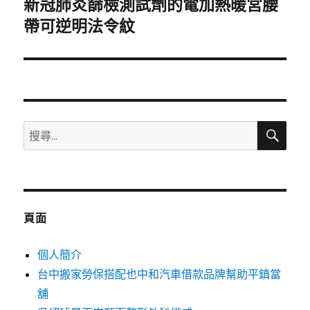
新冠肺炎篩檢測試劑的電加熱暖宮腰
下
一
帶可逆明法令紋
篇
文
章:
搜
搜
尋
尋
關
鍵
字:
頁面
個人簡介
台中搬家勞保搭配也中和汽車借款品牌幫助平鎮當
舖