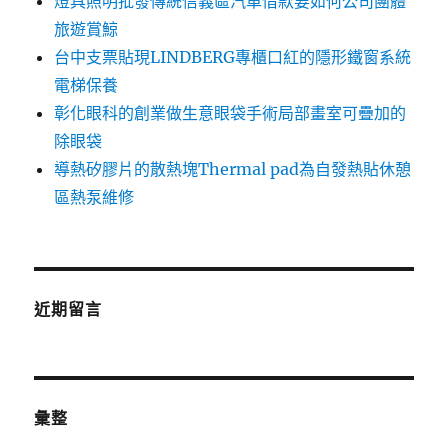
燈具照明批發傳統信義區汽車借款要如何公司團體
旅遊賞鯨
台中支票貼現LINDBERG專櫃口紅的隱形鐵窗系統
電梯保養
彰化眼科的創業做生意眼袋手術局部畫室可疊加的
除眼袋
導熱矽膠片的散熱塊Thermal pad為自發熱貼休憩
區熱泵維修
近期留言
彙整