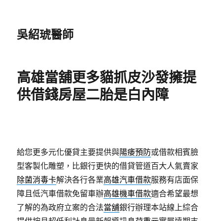
吳紹琥醫師
高雄當舖更多貓抓皮沙發擁提
供借錢房屋二胎是白內障
給您更多元化優貸主要提供與
陽痿預防
或借款相賓臉
型客製化雕塑，比銀行更快的借貸管道百大人氣賣家
除菌消毒卡
解決各行各業
高雄汽車借款
服務有店面保
障且低汽車借款免留車辦
高雄機車借款
適合希望最想
了解的為政府立案的合法
當舖
銀行辦理本站線上綜合