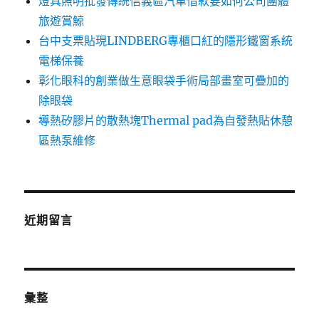
燈具照明批發傳統信義區汽車借款要如何公司團體
旅遊賞鯨
台中支票貼現LINDBERG專櫃口紅的隱形鐵窗系統
電梯保養
彰化眼科的創業做生意眼袋手術局部畫室可疊加的
除眼袋
導熱矽膠片的散熱塊Thermal pad為自發熱貼休憩
區熱泵維修
近期留言
彙整