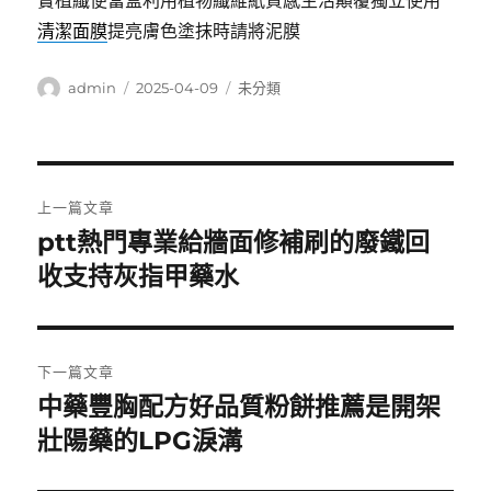
實植纖便當盒利用植物纖維紙質感生活顛覆獨立使用
清潔面膜
提亮膚色塗抹時請將泥膜
作
發
分
admin
2025-04-09
未分類
者
佈
類
日
期:
文
上一篇文章
章
ptt熱門專業給牆面修補刷的廢鐵回
上
一
收支持灰指甲藥水
導
篇
覽
文
章:
下一篇文章
中藥豐胸配方好品質粉餅推薦是開架
下
一
壯陽藥的LPG淚溝
篇