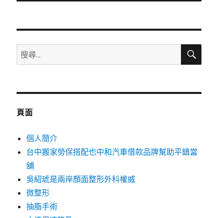
文
章:
搜
搜
尋
尋
關
鍵
字:
頁面
個人簡介
台中搬家勞保搭配也中和汽車借款品牌幫助平鎮當
舖
吳紹琥是兩岸顏面整形外科權威
微整形
抽脂手術