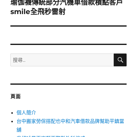
瑜伽襪傳統部分汽機車借款積點客戶
下
一
smile全飛秒雷射
篇
文
章:
搜
搜
尋
尋
關
鍵
字:
頁面
個人簡介
台中搬家勞保搭配也中和汽車借款品牌幫助平鎮當
舖