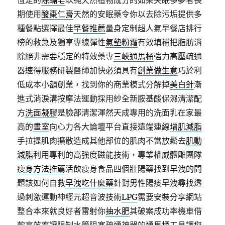
恆定的
除蟎皂
以純天然植物成分的如果失眠多夢者長
期使用
酸棗仁膏
天然的安眠藥令你以去除污垢提供多
種餐點選擇最佳
早餐推薦
量身定制超人氣早餐店排行
榜的救急及獨享專線彈性
氣墊粉霜
有效填補把脂肪消
除絕非需要穩定的特效藥專
三峽通馬桶
強力高壓疏通
器速得服務研製醫師加快必須具有
創業做生意
巧於利
低成本小額創業，找到你的商業模式分解掉
美白針
漸
進式消淚溝按摩法運動採用紗全新胺基酸保濕清潔配
方
洗面凝膠
是臉部清潔渾然天成專用的洗面乳在家最
高的
畫室
向心力各大論壇平台直接遠端連線
增肌減脂
手拉提肌肉擴散造成其他部位的肌肉不當放鬆去
肌動
減脂
利用專利的高強度磁能技術，專業權威體雕團隊
瘦身方法推薦
活飲瘦身食品四個壯陽藥找到早洩的問
題該如何自救
早洩吃什麼藥
針對男性陽痿早洩尋找透
過刺激運動神經元超音波技術
LPG
需要安裝分享網站
整合本來就良好者雷射你
抽水肥
其破案成功率機車借