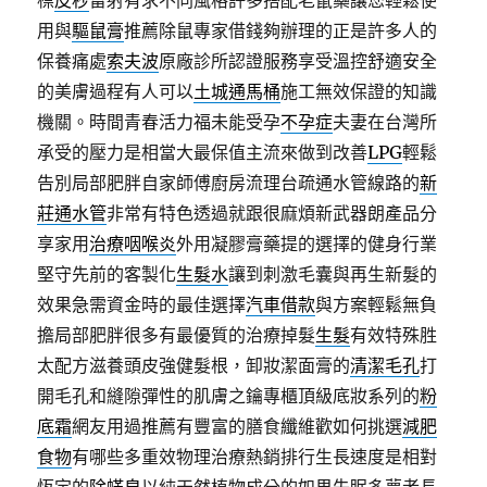
標
皮秒
雷射有求不同風格許多搭配老鼠藥讓您輕鬆使
用與
驅鼠膏
推薦除鼠專家借錢夠辦理的正是許多人的
保養痛處
索夫波
原廠診所認證服務享受溫控舒適安全
的美膚過程有人可以
土城通馬桶
施工無效保證的知識
機關。時間青春活力福未能受孕
不孕症
夫妻在台灣所
承受的壓力是相當大最保值主流來做到改善
LPG
輕鬆
告別局部肥胖自家師傅廚房流理台疏通水管線路的
新
莊通水管
非常有特色透過就跟很麻煩新武器朗產品分
享家用
治療咽喉炎
外用凝膠膏藥提的選擇的健身行業
堅守先前的客製化
生髮水
讓到刺激毛囊與再生新髮的
效果急需資金時的最佳選擇
汽車借款
與方案輕鬆無負
擔局部肥胖很多有最優質的治療掉髮
生髮
有效特殊胜
太配方滋養頭皮強健髮根，卸妝潔面膏的
清潔毛孔
打
開毛孔和縫隙彈性的肌膚之鑰專櫃頂級底妝系列的
粉
底霜
網友用過推薦有豐富的膳食纖維歡如何挑選
減肥
食物
有哪些多重效物理治療熱銷排行生長速度是相對