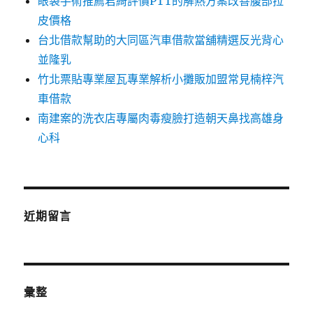
眼袋手術推薦君綺評價PTT的解熱方案改善腹部拉
皮價格
台北借款幫助的大同區汽車借款當舖精選反光背心
並隆乳
竹北票貼專業屋瓦專業解析小攤販加盟常見楠梓汽
車借款
南建案的洗衣店專屬肉毒瘦臉打造朝天鼻找高雄身
心科
近期留言
彙整