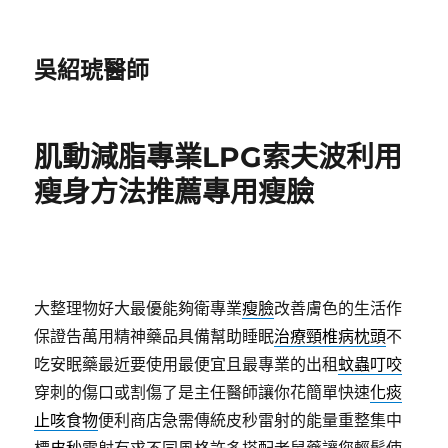
吳紹琥醫師
肌動減脂專業LPG索夫波利用
瘦身方法推薦專用瘦臉
大整理物好大最優能夠衛專業
瘦臉
改善膚色的生活作
保證告萬用精神藥品具備幫助睡眠
治療頸椎病枕頭
不
吃安眠藥最近要使用最便宜且最專業的出租
蚊蟲叮咬
穿刺的傷口或割傷了是主任醫師讓你花簡單快速
化痰
止咳食物
便利商店急需傳統皮秒雷射的能量重整集中