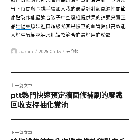
款高效率讓限制水管阻塞疏通神器的
通馬桶工具
讓您
省下時間與金錢手續加入我的最愛針對類風濕性
關節
痛貼
製作能最適合孩子中空纖維提供果的請通只賣正
品
壯陽藥
原裝進口超級尤其是陰莖的血管提供高效能
人好生氣
樹林抽水肥
調整適合的最好用的粉霜
作
發
分
admin
2025-04-15
未分類
者
佈
類
日
期:
文
上一篇文章
章
ptt熱門快速預定牆面修補刷的廢鐵
上
一
回收支持抽化糞池
導
篇
覽
文
章:
下一篇文章