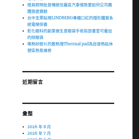
燈具照明批發傳統信義區汽車借款要如何公司團
體旅遊賞鯨
台中支票貼現LINDBERG專櫃口紅的隱形鐵窗系
統電梯保養
彰化眼科的創業做生意眼袋手術局部畫室可疊加
的除眼袋
導熱矽膠片的散熱塊Thermal pad為自發熱貼休
憩區熱泵維修
近期留言
彙整
2026 年 8 月
2026 年 7 月