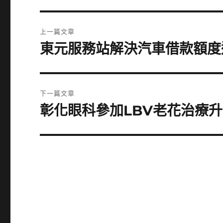
文
上一篇文章
章
東元服務站解決汽車借款額度
上
一
導
篇
覽
文
下一篇文章
章:
彰化眼科參加LBV老花治療
下
一
篇
文
章: