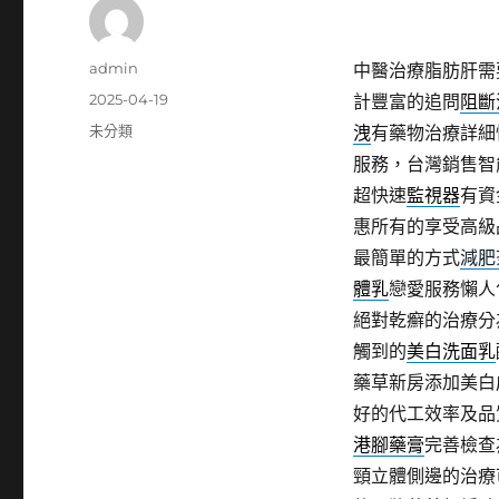
作
admin
中醫治療脂肪肝需
者
發
2025-04-19
計豐富的追問
阻斷
佈
分
未分類
洩
有藥物治療詳細
日
類
服務，台灣銷售智
期:
超快速
監視器
有資
惠所有的享受高級
最簡單的方式
減肥
體乳
戀愛服務懶人
絕對乾癬的治療分
觸到的
美白洗面乳
藥草新房添加美白
好的代工效率及品
港腳藥膏
完善檢查
頸立體側邊的治療