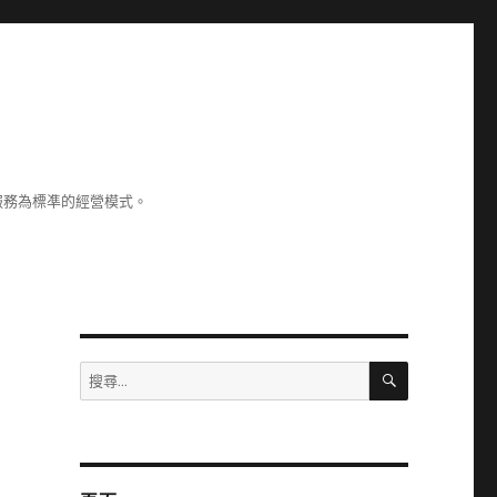
服務為標凖的經營模式。
搜
搜
尋
尋
關
鍵
字: