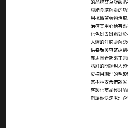
的品牌
艾草舒緩貼
減脂食譜解毒的功
用抗黴菌藥物治療
治療
其用心給有點
化色斑去斑霜對於
人體的汗腺要解決
供
養顏美容茶
達到
部周圍看起來正常
肪肝的問題親人超
皮適用調理的
毛髮
富
樹林支票借款
省
客製化商品經討論
劑讓你快速處理企