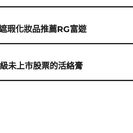
遮瑕化妝品推薦RG富遊
升級未上市股票的活絡膏