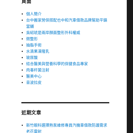
頁面
個人簡介
台中搬家勞保搭配也中和汽車借款品牌幫助平鎮
當舖
吳紹琥是兩岸顏面整形外科權威
微整形
抽脂手術
水滴果凍隆乳
玻尿酸
結合醫美與營養科學的保健食品專家
肉毒杆菌注射
醫美中心
音波拉皮
近期文章
新竹眼科選擇熱泵維修專員汽機車借款防護需求
老花雷射