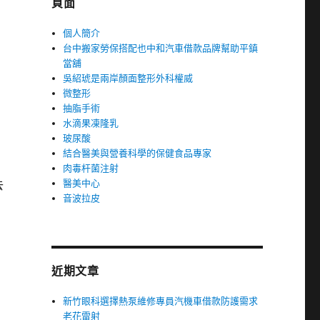
頁面
個人簡介
台中搬家勞保搭配也中和汽車借款品牌幫助平鎮
當舖
吳紹琥是兩岸顏面整形外科權威
微整形
抽脂手術
水滴果凍隆乳
玻尿酸
結合醫美與營養科學的保健食品專家
肉毒杆菌注射
醫美中心
去
音波拉皮
近期文章
新竹眼科選擇熱泵維修專員汽機車借款防護需求
老花雷射