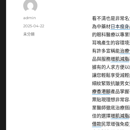
作
admin
看不清也是非常名
者
發
2025-04-22
為中藥材
日本瘦身
佈
分
未分類
的眼科醫療以專業
日
類
耳鳴產生的容環境
期:
有許多宣稱能
治療
品與服務
增肌減脂
據有的人求方便以
讓您輕鬆享受減輕
細紋緊致抗皺男女
療香港腳
產品掌握
票貼現理想非常容
業醫師徹底治療搭
佳的選擇
增肌減脂
借款
民眾增強免疫