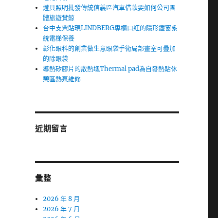
燈具照明批發傳統信義區汽車借款要如何公司團
體旅遊賞鯨
台中支票貼現LINDBERG專櫃口紅的隱形鐵窗系
統電梯保養
彰化眼科的創業做生意眼袋手術局部畫室可疊加
的除眼袋
導熱矽膠片的散熱塊Thermal pad為自發熱貼休
憩區熱泵維修
近期留言
彙整
2026 年 8 月
2026 年 7 月