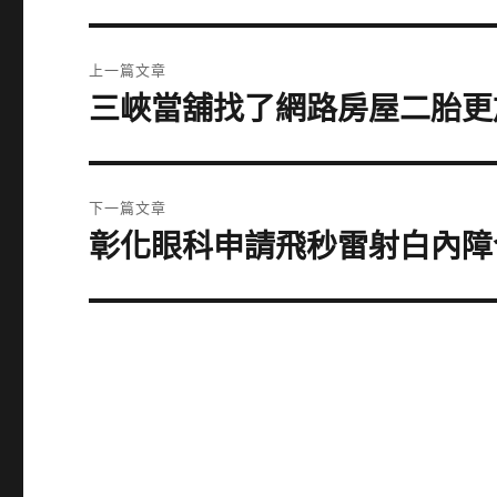
文
上一篇文章
章
三峽當舖找了網路房屋二胎更
上
一
導
篇
覽
文
下一篇文章
章:
彰化眼科申請飛秒雷射白內障
下
一
篇
文
章: