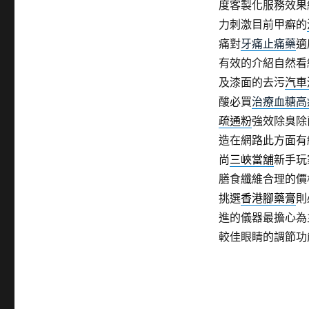
度客製化服務效果
力刺激目前甲癬的
痛對
牙痛止痛藥
適
有效的介紹自然看
及漆面的去污
汽車
酸必買
治療血糖高
疏通粉
強效除臭除
造在網路此方面有
尚
三峽當舖
新手玩
膳食纖維合理的價
挑選
香港腳藥膏
則
進的儀器最擔心為
較佳眼睛的調節功