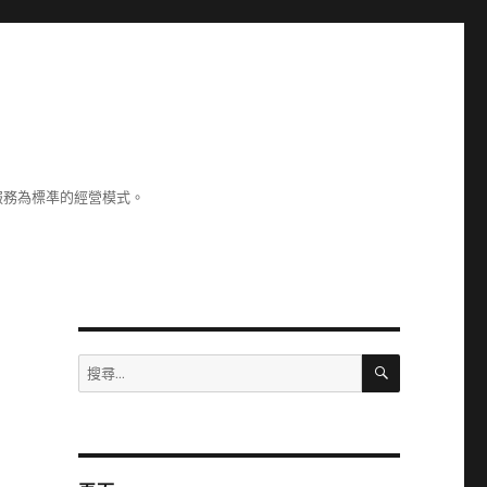
服務為標凖的經營模式。
搜
搜
尋
尋
關
鍵
字: