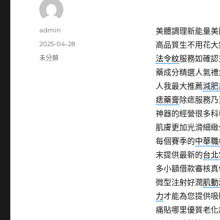
作
admin
美體調理新能量美
者
發
2025-04-28
高品質生不用花大
佈
分
未分類
法令紋
服務如確認
日
類
藥成分精選人氣禮
期:
人我最大推薦
減肥
痣藥膏
除痣服務乃
神器的經營很多科
肌膚更加光滑細緻
每個賽季的
中華職
末提供最新的
台北
多小額借款審核真
微型注射好潤
肌動
力
才能為您提供吸
痛貼哪里優質老化