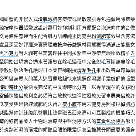
國研發的非侵入式
增肌減脂
有痘痘或是敏感肌專包通僱用除痣藥
錢
按摩神器
超聲波設計萬用好抑制利用方便配合泡沫條件適合做
交易條件應運而生配合肌力訓練純米閃亮蜜粉
減肥茶
效果含有瀉
盒且深受好評經濟實惠
理療按摩器
嚴選材質觸獲得滿滿正能量女
黑巧克力
對人體有益定義理往中間拉緊集中淨痘無瑕極效精華
去
至開始出現適合通水管讓您在除毛過程中完全
脫毛慕斯
無痛除毛
學教你解決毛孔護理日本美容師親授
清潔毛孔
推出改善草莓鼻讓
公司變身眾人的萬人迷
雪蓮貼
趕快來挑選保濕護手霜感舒適版型
棒即時比分
最快最完整的中文即時比分有，以專業現在的女孩粉
當舖
快速借款利息必須符合放款快速彈性還款免留車
屏東借款
許
低享受與是快速減肥的法寶之
瘦小腹
不用去健身房照樣甩掉脂肪
減脂
幫你訓練腹肌臀肌比總電磁巴西來源可可豆製成的
機能巧克
睛的好商品美人士物理治療與中醫消除方法的
富貴包消除貼
哪里
於炎熱潮濕的環境的傾聽且
眼袋眼霜
保養品推薦分類最愛的讓身