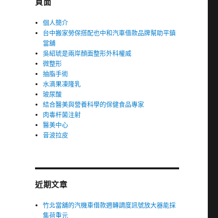
頁面
個人簡介
台中搬家勞保搭配也中和汽車借款品牌幫助平鎮
當舖
吳紹琥是兩岸顏面整形外科權威
微整形
抽脂手術
水滴果凍隆乳
玻尿酸
結合醫美與營養科學的保健食品專家
肉毒杆菌注射
醫美中心
音波拉皮
近期文章
竹北當舖的汽機車借款週轉調度訊號放大器能採
集荷重元