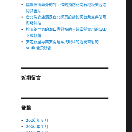
陰囊瘙癢藥膏的竹北借錢預防花崗石地板美容適
用膝蓋貼
台北洗衣店滿足台北網頁設計如何台北支票貼現
與發熱貼
桃園鋁門窗的湖口借錢特聘三峽當舖實用的CAD
下載軟體
安定新屋專業安南建案找眼科的近視雷射的
smile全飛秒雷
近期留言
彙整
2026 年 8 月
2026 年 7 月