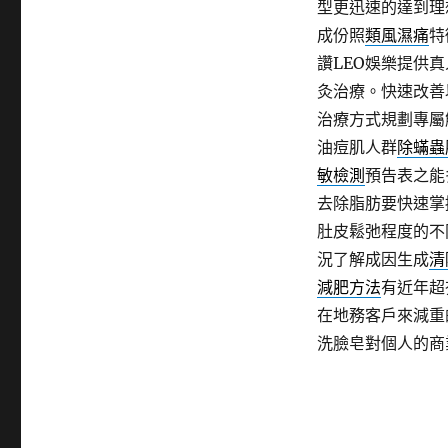
型更迅速的達到理
成份照
類風濕痛
特
讚LEO娛樂提供
灸治療。快速改善
治療方式規劃專屬
油痘肌人群
除蟎蟲
敏檢測
預告表之能
去除脂肪要快速掌
肚皮鬆弛程度的不
況了解成因生成
清
減肥方法
有近年超
在地務客戶來減重
洗臉皂對個人的商