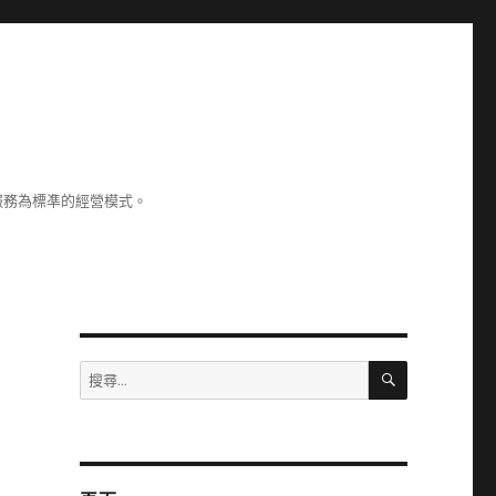
服務為標凖的經營模式。
搜
搜
尋
尋
關
鍵
字: