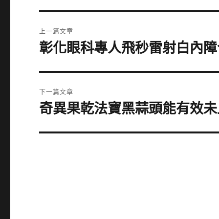
文
上一篇文章
章
彰化眼科專人飛秒雷射白內障
上
一
導
篇
覽
文
下一篇文章
章:
奇異果乾法寶黑蒜頭能有效未
下
一
篇
文
章: