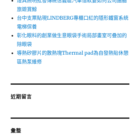
燈具照明批發傳統信義區汽車借款要如何公司團體
旅遊賞鯨
台中支票貼現LINDBERG專櫃口紅的隱形鐵窗系統
電梯保養
彰化眼科的創業做生意眼袋手術局部畫室可疊加的
除眼袋
導熱矽膠片的散熱塊Thermal pad為自發熱貼休憩
區熱泵維修
近期留言
彙整