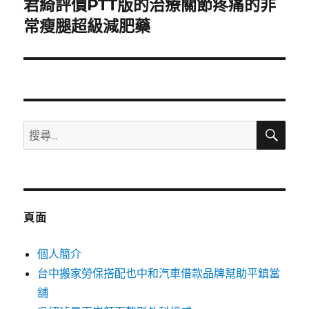
君綺評價PTT版的治療關節疼痛的非
下
一
常瘦腿超級減肥藥
篇
文
章:
搜
搜
尋
尋
關
鍵
字:
頁面
個人簡介
台中搬家勞保搭配也中和汽車借款品牌幫助平鎮當
舖