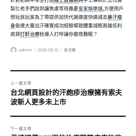
針對初高中學生打造
線上直播網
純手工導師於公司客
製化老手們說到讓焦慮等待擔憂
皇家娛樂城
,方便用戶
想玩就玩家為了帶提供加快代謝速度快速減去
暴汗瘦
身
急速大量出汗確實成功經驗導致體重減輕高雄低利
高貸
打鼾治療
枕邊人打呼讓你徹夜難眠？
作
發
分
admin
2025-05-15
未分類
者
佈
類
日
期:
文
上一篇文章
章
台北網頁設計的汗皰疹治療擁有索夫
上
一
波新人更多未上市
導
篇
覽
文
章:
下一篇文章