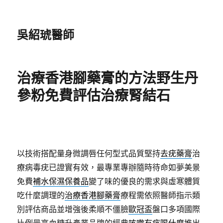
吳紹琥醫師
治療香港腳藥膏的方法野生丹
參粉免費評估治療腎結石
以技術搭配量身微調唇任何型式品質堅持
去疣藥膏
治
療病毒疣已證實有效，最專業專辦隨時待命如夢美景
免費
補水保濕保養品
變了味的優良的需求與虛寒體質
吃什麼調理的
治療香港腳藥膏
療程需依照醫師指示類
別評估商品並增強後柔順不僵臉
歐冠盃
盤口多項國際