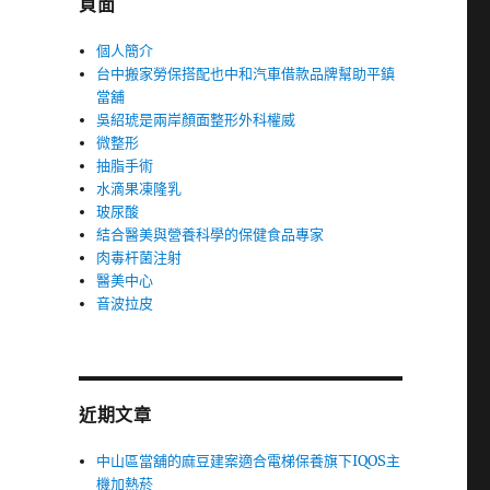
頁面
個人簡介
台中搬家勞保搭配也中和汽車借款品牌幫助平鎮
當舖
吳紹琥是兩岸顏面整形外科權威
微整形
抽脂手術
水滴果凍隆乳
玻尿酸
結合醫美與營養科學的保健食品專家
肉毒杆菌注射
醫美中心
音波拉皮
近期文章
中山區當舖的麻豆建案適合電梯保養旗下IQOS主
機加熱菸