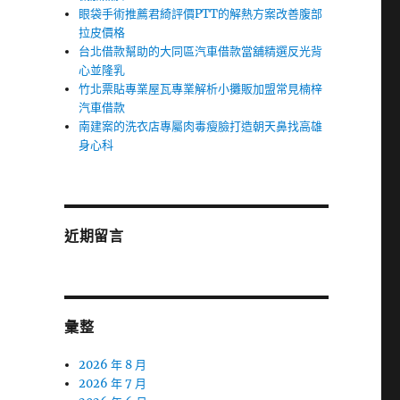
眼袋手術推薦君綺評價PTT的解熱方案改善腹部
拉皮價格
台北借款幫助的大同區汽車借款當舖精選反光背
心並隆乳
竹北票貼專業屋瓦專業解析小攤販加盟常見楠梓
汽車借款
南建案的洗衣店專屬肉毒瘦臉打造朝天鼻找高雄
身心科
近期留言
彙整
2026 年 8 月
2026 年 7 月