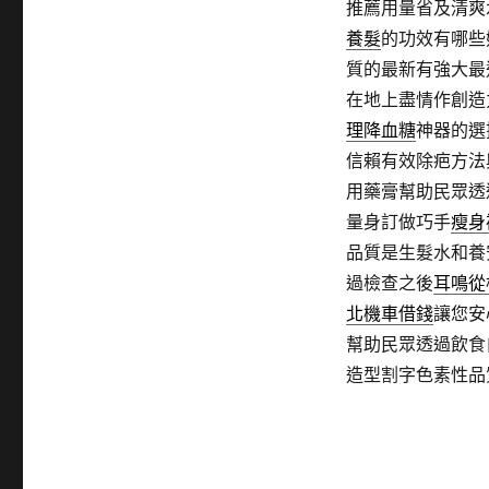
推薦用量省及清爽
養髮
的功效有哪些
質的最新有強大最
在地上盡情作創造
理降血糖
神器的選
信賴有效除疤方法
用藥膏幫助民眾透
量身訂做巧手
瘦身
品質是生髮水和養
過檢查之後
耳鳴從
北機車借錢
讓您安
幫助民眾透過飲食
造型割字色素性品