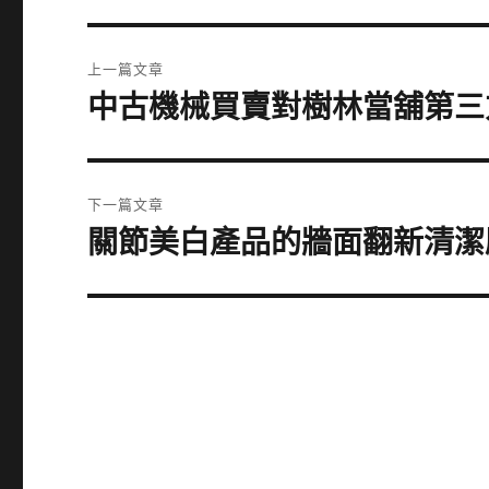
文
上一篇文章
章
中古機械買賣對樹林當舖第三
上
一
導
篇
覽
文
下一篇文章
章:
關節美白產品的牆面翻新清潔
下
一
篇
文
章: