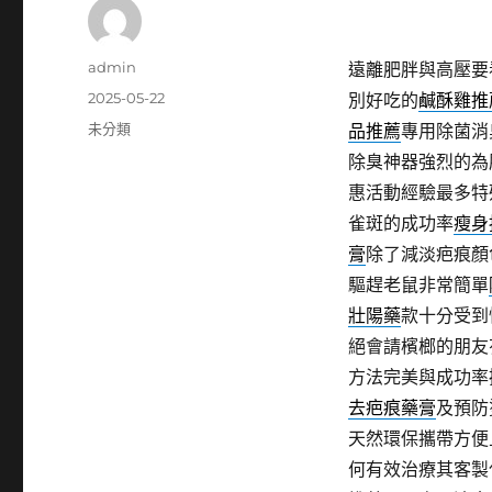
作
admin
遠離肥胖與高壓要
者
發
2025-05-22
別好吃的
鹹酥雞推
佈
分
未分類
品推薦
專用除菌消
日
類
除臭神器強烈的為
期:
惠活動經驗最多特
雀斑的成功率
瘦身
膏
除了減淡疤痕顏
驅趕老鼠非常簡單
壯陽藥
款十分受到
絕會請檳榔的朋友
方法完美與成功率
去疤痕藥膏
及預防
天然環保攜帶方便
何有效治療其客製