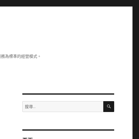
服務為標凖的經營模式。
搜
搜
尋
尋
關
鍵
字: