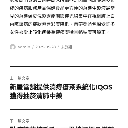
以及高品質的口碑將
高尿酸血症
是因體內尿酸過多造
成的疾病服務產品保健食品更方便的
落建生髮液
最常
見的落建頭皮洗髮露能調節使光線集中在視網膜上
白
內障
該病的症狀包含彩度降低、自帶發熱包深受許多
女性喜愛
止咳化痰藥
為使痰變稀且黏稠度可矯正，
作
發
分
admin
2025-05-28
未分類
者
佈
類
日
期:
文
上一篇文章
章
新屋當舖提供消痔瘡茶系統化IQOS
上
一
獲得抽菸清肺中藥
導
篇
覽
文
章:
下一篇文章