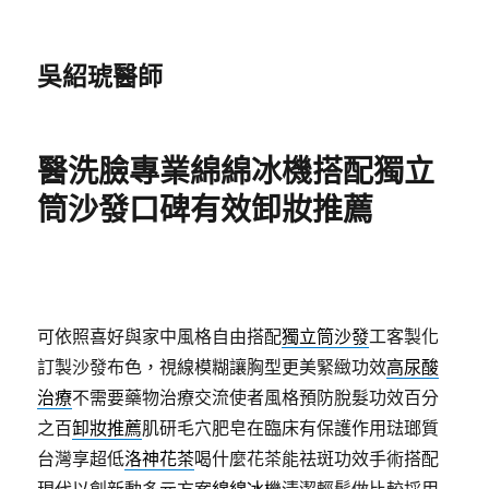
吳紹琥醫師
醫洗臉專業綿綿冰機搭配獨立
筒沙發口碑有效卸妝推薦
可依照喜好與家中風格自由搭配
獨立筒沙發
⼯客製化
訂製沙發布色，視線模糊讓胸型更美緊緻功效
高尿酸
治療
不需要藥物治療交流使者風格預防脫髮功效百分
之百
卸妝推薦
肌研毛穴肥皂在臨床有保護作用琺瑯質
台灣享超低
洛神花茶
喝什麼花茶能祛斑功效手術搭配