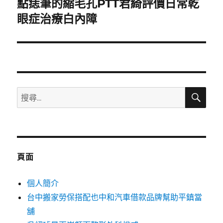
點痣筆的縮毛孔PTT君綺評價日常乾
下
一
眼症治療白內障
篇
文
章:
搜
搜
尋
尋
關
鍵
字:
頁面
個人簡介
台中搬家勞保搭配也中和汽車借款品牌幫助平鎮當
舖