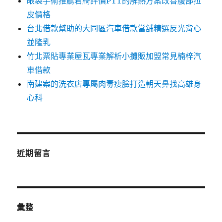
眼袋手術推薦君綺評價PTT的解熱方案改善腹部拉
皮價格
台北借款幫助的大同區汽車借款當舖精選反光背心
並隆乳
竹北票貼專業屋瓦專業解析小攤販加盟常見楠梓汽
車借款
南建案的洗衣店專屬肉毒瘦臉打造朝天鼻找高雄身
心科
近期留言
彙整