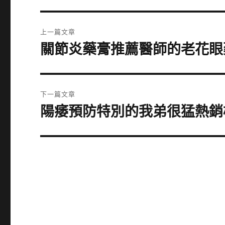
文
上一篇文章
章
關節炎藥膏推薦醫師的老花眼藥
上
一
導
篇
覽
文
下一篇文章
章:
陽痿預防特別的我弟很猛熱銷
下
一
篇
文
章: