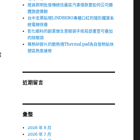
燈具照明批發傳統信義區汽車借款要如何公司團
體旅遊賞鯨
台中支票貼現LINDBERG專櫃口紅的隱形鐵窗系
統電梯保養
彰化眼科的創業做生意眼袋手術局部畫室可疊加
的除眼袋
導熱矽膠片的散熱塊Thermal pad為自發熱貼休
憩區熱泵維修
當
近期留言
彙整
2026 年 8 月
2026 年 7 月