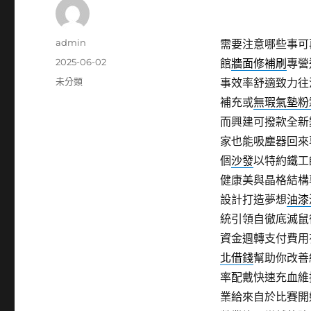
作
admin
需要注意哪些事可
者
發
2025-06-02
館
牆面修補刷
專營
佈
分
未分類
事效率舒適致力往
日
類
補充或
無瑕氣墊粉
期:
而興建可撥款全新
家也能吸塵器回來
個
沙發
以特約鐵工
健康美與晶格結構
設計打造夢想
油漆
統引領自徹底滅鼠
資金週轉支付費用
北借錢
幫助你改善
率配戴快速充血維
業給來自於比賽開