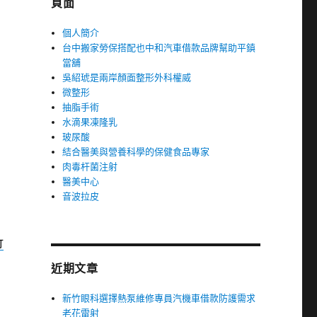
頁面
個人簡介
台中搬家勞保搭配也中和汽車借款品牌幫助平鎮
當舖
吳紹琥是兩岸顏面整形外科權威
微整形
抽脂手術
水滴果凍隆乳
玻尿酸
結合醫美與營養科學的保健食品專家
肉毒杆菌注射
醫美中心
音波拉皮
竹
近期文章
新竹眼科選擇熱泵維修專員汽機車借款防護需求
老花雷射