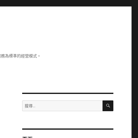
服務為標凖的經營模式。
搜
搜
尋
尋
關
鍵
字: