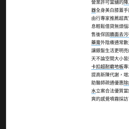
營業許可當舖的
降
器
全身美白膝蓋手
由行專家推薦超真
息輕鬆借貸無煩惱
售後保固
牆面去污
藥膏
外陰癢通常數
讓銀髮生活更明亮
天不論空間大小皆
卡扣超耐磨地板
專
提高新陳代謝，增
助醫師疏通優惠
除
水
立案合法優質當
爽的感覺噴霧採訪