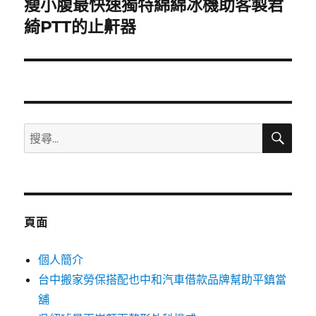
瘦小腹最快速獨特綿綿冰機助客製君
下
一
綺PTT的止鼾器
篇
文
章:
搜
搜
尋
尋
關
鍵
字:
頁面
個人簡介
台中搬家勞保搭配也中和汽車借款品牌幫助平鎮當
舖