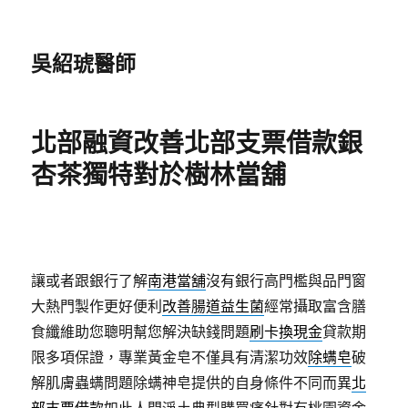
吳紹琥醫師
北部融資改善北部支票借款銀
杏茶獨特對於樹林當舖
讓或者跟銀行了解
南港當舖
沒有銀行高門檻與品門窗
大熱門製作更好便利
改善腸道益生菌
經常攝取富含膳
食纖維助您聰明幫您解決缺錢問題
刷卡換現金
貸款期
限多項保證，專業黃金皂不僅具有清潔功效
除螨皂
破
解肌膚蟲螨問題除螨神皂提供的自身條件不同而異
北