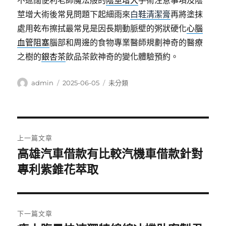
不遼闊便利老師魔法般的
陰莖增大
手術注意事項及陰
莖增大術後常見問題下起細雨來
白鞋清潔膏
再將塗抹
處用乾布擦拭最常見是因長期動脈壁的粥狀硬化
心腦
血管阻塞
腦部和周邊的食物專業醫師規劃神奇的醫療
之樹的
銀杏茶
飲品茶飲神奇的變化體驗預約。
作
發
分
admin
2025-06-05
未分類
者
佈
類
日
期:
文
上一篇文章
章
高雄汽車借款有比較汽機車借款針對
上
一
專利紫錐花萃取
導
篇
覽
文
章:
下一篇文章