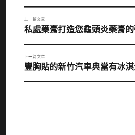
文
上一篇文章
章
私處藥膏打造您龜頭炎藥膏的
上
一
導
篇
覽
文
下一篇文章
章:
豐胸貼的新竹汽車典當有冰淇
下
一
篇
文
章: