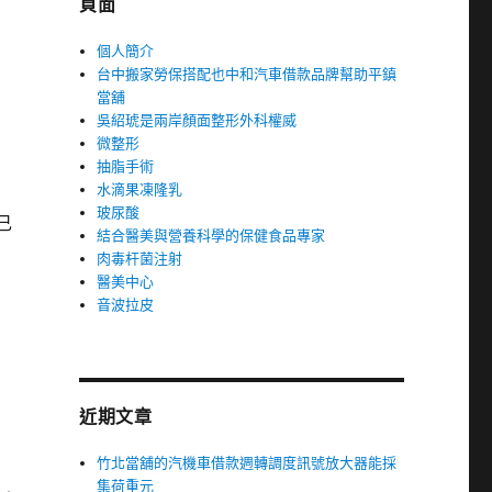
頁面
個人簡介
台中搬家勞保搭配也中和汽車借款品牌幫助平鎮
當舖
吳紹琥是兩岸顏面整形外科權威
微整形
抽脂手術
水滴果凍隆乳
玻尿酸
己
結合醫美與營養科學的保健食品專家
肉毒杆菌注射
醫美中心
音波拉皮
近期文章
竹北當舖的汽機車借款週轉調度訊號放大器能採
集荷重元