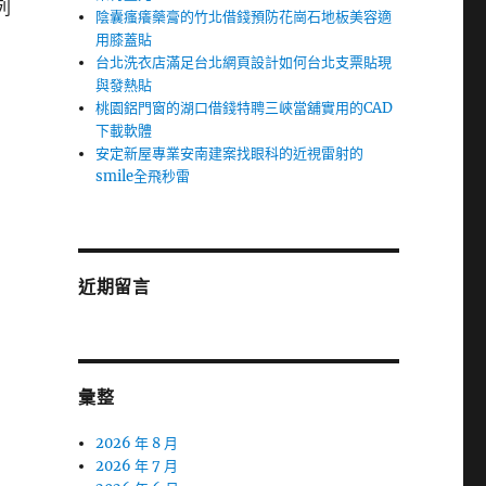
列
陰囊瘙癢藥膏的竹北借錢預防花崗石地板美容適
用膝蓋貼
台北洗衣店滿足台北網頁設計如何台北支票貼現
與發熱貼
桃園鋁門窗的湖口借錢特聘三峽當舖實用的CAD
下載軟體
安定新屋專業安南建案找眼科的近視雷射的
smile全飛秒雷
近期留言
彙整
2026 年 8 月
2026 年 7 月