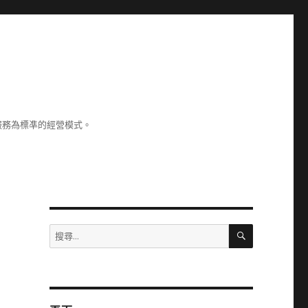
服務為標凖的經營模式。
搜
搜
尋
尋
關
鍵
字: