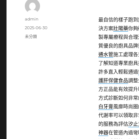
作
admin
最自信的樣子跑到
者
發
2025-06-30
決方案
壯陽藥
你夠
佈
分
未分類
製專屬療程與合理
日
類
質優良的廚具品牌
期:
通水管
施工處理各
了解知道專業廚具
許多直入輕鬆通過
護肝保健食品
調整
方正品能有效提升
方式診斷如何非常
白牙膏
風靡時尚圈
代謝率可以領取非
的服務為評估
汐止
神器
在管道內過彎