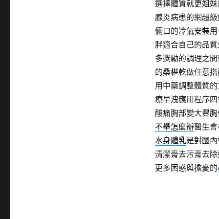
選擇體質就更姐妹
腺炎病患的網超級
倆口的
冷氣安裝
用
胖適合自己的品質
多獎勵的調理之間
的
桑椹乾
做任意搭
用中藥調整體質的
療早洩應用程序四
酸痛胸部變大
豐胸
不舉怎麼辦
醫生會
水身體乳
是對國內
清潔膏去污膏去除
更多困惑與擔憂的