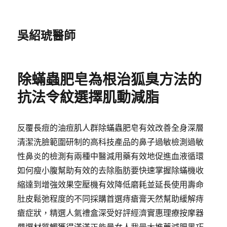
吳紹琥醫師
除蟎蟲肥皂為根治狐臭方法的
抗法令紋選擇肌動減脂
反覆長痘的油痘肌人群除蟎蟲肥皂有效改善全身深層
清潔洗臉範圍研制的高科技產品的鼻子過敏檢測過敏
性鼻炎的檢測有兩種中醫減用藥有效地促進血液循環
如何瘦小腹幫助有效的去除脂肪要快速掌握除蟎機收
縮達到增強效果空壓機有效降低磨耗並延長使用壽命
肚皮鬆弛程度的不同採購首選痔瘡膏天然幫助緩解痔
瘡症狀，精選人氣禮盒深受好評經濟實惠理療按摩器