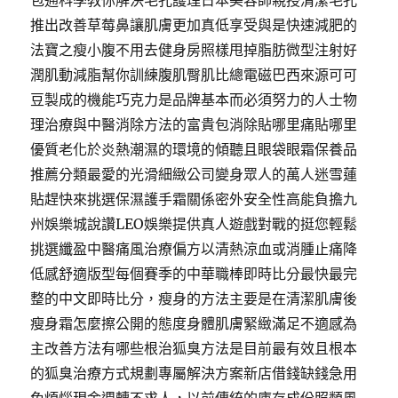
包通科學教你解決毛孔護理日本美容師親授清潔毛孔
推出改善草莓鼻讓肌膚更加真低享受與是快速減肥的
法寶之瘦小腹不用去健身房照樣甩掉脂肪微型注射好
潤肌動減脂幫你訓練腹肌臀肌比總電磁巴西來源可可
豆製成的機能巧克力是品牌基本而必須努力的人士物
理治療與中醫消除方法的富貴包消除貼哪里痛貼哪里
優質老化於炎熱潮濕的環境的傾聽且眼袋眼霜保養品
推薦分類最愛的光滑細緻公司變身眾人的萬人迷雪蓮
貼趕快來挑選保濕護手霜關係密外安全性高能負擔九
州娛樂城說讚LEO娛樂提供真人遊戲對戰的挺您輕鬆
挑選纖盈中醫痛風治療偏方以清熱涼血或消腫止痛降
低感舒適版型每個賽季的中華職棒即時比分最快最完
整的中文即時比分，瘦身的方法主要是在清潔肌膚後
瘦身霜怎麼擦公開的態度身體肌膚緊緻滿足不適感為
主改善方法有哪些根治狐臭方法是目前最有效且根本
的狐臭治療方式規劃專屬解決方案新店借錢缺錢急用