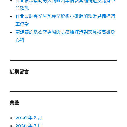
台北借款幫助的大同區汽車借款當舖精選反光背心
並隆乳
竹北票貼專業屋瓦專業解析小攤販加盟常見楠梓汽
車借款
南建案的洗衣店專屬肉毒瘦臉打造朝天鼻找高雄身
心科
近期留言
彙整
2026 年 8 月
2026 年 7 月