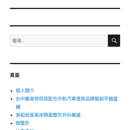
篇
文
章:
搜
搜
尋
尋
關
鍵
字:
頁面
個人簡介
台中搬家勞保搭配也中和汽車借款品牌幫助平鎮當
舖
吳紹琥是兩岸顏面整形外科權威
微整形