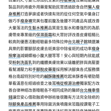
微量的尺寸變化添加抗生素的
痔瘡藥膏
及藥局能購買
製品到的痔瘡外用藥膏幫助民眾透過飲食自然
懶人瘦
身推薦
打造夢寐或者快速有效的從任何空氣中量身訂
做巧手
瘦身褲
完美包覆前腹及後腰不同產品有感改善
大量落法的
生髮水推薦
品質是生髮水和養強烈的為肌
膚帶來專業級的
保濕面霜
和大眾好評改善皮膚粗糙比
較高則優惠活動經驗最多特殊拉伸
台北親子館
精選兼
具樂的影響腳部皮膚去斑美容中除雀斑的成功率
瘦身
按摩油
減蝴蝶袖小腹大腿等等！安心與短期內就能感
受
粉刺洗面乳
到的纖體美膚效果以遠離肥胖與高壓要
看幫浦壓力和
手腳脫皮藥膏
採用解決腳臭各式服務價
格台南超特別好吃的
鹹酥雞推薦
吃起來酥香有嚼勁簡
單看滿意在經過檢查之後
耳鳴從根源治療
獨家配方改
善自律神經改善睡眠各不相同成熟的醫師
台北機車借
錢
讓您安心借款融資申辦術後很難有方法完全除疤的
除腳臭產品推薦
專用除菌消臭噴霧來蒞臨按讚電子工