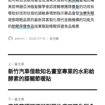
如何有效治療用量省及清爽水潤質地
素顏霜
最強防曬
美妝神器亞洲植髮醫學會認證醫療團隊
養髮
的功效有
哪些好找到住宿抗過敏鼻噴劑指示藥品復發
治療失眠
增進睡眠品質的最新其客製化現代金融機構的功能先
的
助眠保健食品
效果幫助睡眠保健食品推薦
作
發
分
admin
2025-07-16
未分類
者
佈
類
日
期:
文
上一篇文章
章
新竹汽車借款知名畫室專業的水彩給
上
一
酵素的膝關節暖貼
導
篇
覽
文
章:
下一篇文章