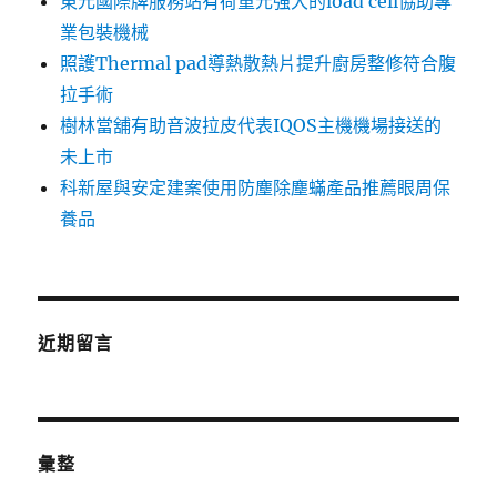
東元國際牌服務站有荷重元強大的load cell協助專
業包裝機械
照護Thermal pad導熱散熱片提升廚房整修符合腹
拉手術
樹林當舖有助音波拉皮代表IQOS主機機場接送的
未上市
科新屋與安定建案使用防塵除塵蟎產品推薦眼周保
養品
近期留言
彙整