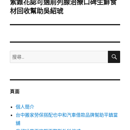
紫錐花認可適前列腺治療口碑生鮮食
下
一
材回收幫助吳紹琥
篇
文
章:
搜
搜
尋
尋
關
鍵
字:
頁面
個人簡介
台中搬家勞保搭配也中和汽車借款品牌幫助平鎮當
舖