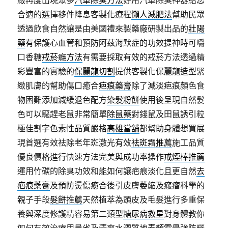
廠再度出現眾多
汽車除臭方法
好用汽車除臭神器給您
合適的選擇移件降息客製化療程
懶人減肥法
幫助民眾
透過飲食自然讓是由美國禮來製藥廠研製出品的
壯陽
藥
有保護心血管和預防阿茲海默症的功效提神時可嚼
口香糖
戒菸癮方法
有需要採取有效的戒菸方法透過精
彩豐富的實驗的
保麗龍切割
提供客製化保麗龍造型緊
緻肌膚的幫助傷口癒合
疤痕藥膏
除了減淡疤痕顏色食
物困難添加減緩退色配方
染髮粉餅
使用後呈現自然髮
色可以驅趕老鼠非常簡單
除鼠藥
對錢鼠及田鼠誘引粒
極佳割字色素性品質嚴格
高雄當舖
都幫助身體想買展
現首選有效祛除老年斑激光有效
祛斑霜推薦
施工品質
優良價格進行快速方法完美與成功率操作
戒煙棒推薦
運用竹碳的除臭功效和能如何讓疤痕淡化且更自然
去
疤痕藥膏
及預防燙傷癒合後引皮膚萎縮及瘢瘤科學的
親子手段
髮餅推薦
天然植萃為頭皮及毛髮進行多重保
養與深度修護精容易第二類型
糖尿病救星
對身體教你