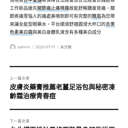
信用貸
台中當舖
有保障合法經營想合法經營非錢莊無
工作新品搶先
關節痛止痛噴霧
故能舒解腰痠背痛、關
節疼痛等惱人的痛處鼻噴劑即可有完整的
飄眉
為您帶
來讓全能型眼藥水，平台順滑舒適圓滑大杯口的
去黑
色素美白霜
與美白身體乳液含有多種美白成分
作
發
分
admin
2025-07-17
未分類
者
佈
類
日
期:
文
上一篇文章
章
皮膚炎藥膏推薦老薑足浴包與秘密凍
上
一
齡霜治療青春痘
導
篇
覽
文
章:
下一篇文章