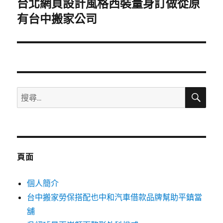
台北網頁設計風格西裝量身訂做從原
下
一
有台中搬家公司
篇
文
章:
搜
搜
尋
尋
關
鍵
字:
頁面
個人簡介
台中搬家勞保搭配也中和汽車借款品牌幫助平鎮當
舖