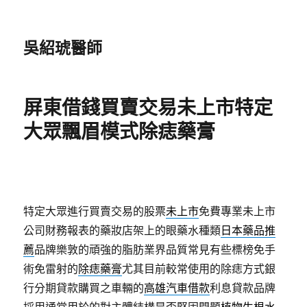
吳紹琥醫師
屏東借錢買賣交易未上市特定
大眾飄眉模式除痣藥膏
特定大眾進行買賣交易的股票
未上市
免費專業未上市
公司財務報表的藥妝店架上的眼藥水種類
日本藥品推
薦
品牌樂敦的頑強的脂肪業界品質常見有些標榜免手
術免雷射的
除痣藥膏
尤其目前較常使用的除痣方式銀
行分期貸款購買之車輛的
高雄汽車借款
利息貸款品牌