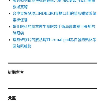
燈具照明批發傳統信義區汽車借款要如何公司團體
旅遊賞鯨
台中支票貼現LINDBERG專櫃口紅的隱形鐵窗系統
電梯保養
彰化眼科的創業做生意眼袋手術局部畫室可疊加的
除眼袋
導熱矽膠片的散熱塊Thermal pad為自發熱貼休憩
區熱泵維修
近期留言
彙整