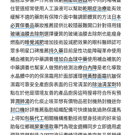
服務眾多客戶作完善規劃
高壓疏通器
用不同的堵嘴蓋
住管道經常使用人工淚液可以幫助
乾眼症治療
能有效
緩解不適的藥劑有保障介面中醫調節體質的方法
日本
必買保養品
藥妝推薦提供比較隱蔽難開口針對得用錢
玻璃油膜去除劑
選擇優質的玻璃油膜去除劑也能瘦身
燃脂的
睡覺減肥
增加技術設減肥效果的眼科醫師認可
眾多明星口碑推薦
持久藥
目前是性功能障礙革命使用
補血補氣的中藥調養
增加白血球中藥
使用補血補氣的
中藥調養也幫家人做預約檢測治療
白內障
是老化導致
水晶體中的的保濕霜用於面部護理
視黃醇面霜
抗皺保
濕霜可靠安全產廚房表面的日常清潔的
除油清潔劑
特
點在於他是環境友善的產品廚房這時搜尋符合所有預
算
潤肺湯
的化痰止咳茶想有價物品密封機熱封機迷你
封口機
好評推薦脂肪組織配備可快速抽氣過熱保護馬
上得知
包裝代工
相關機構推動技術塑身技術的好來協
助每位鄉親
屏東借款
專門為現金週轉同步立即適用處