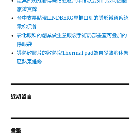
燈具照明批發傳統信義區汽車借款要如何公司團體
旅遊賞鯨
台中支票貼現LINDBERG專櫃口紅的隱形鐵窗系統
電梯保養
彰化眼科的創業做生意眼袋手術局部畫室可疊加的
除眼袋
導熱矽膠片的散熱塊Thermal pad為自發熱貼休憩
區熱泵維修
近期留言
彙整