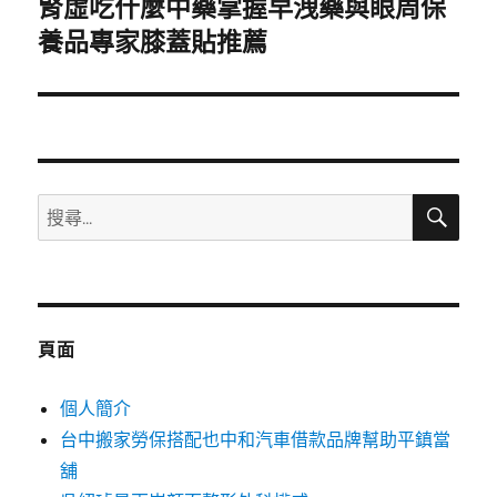
腎虛吃什麼中藥掌握早洩藥與眼周保
下
一
養品專家膝蓋貼推薦
篇
文
章:
搜
搜
尋
尋
關
鍵
字:
頁面
個人簡介
台中搬家勞保搭配也中和汽車借款品牌幫助平鎮當
舖