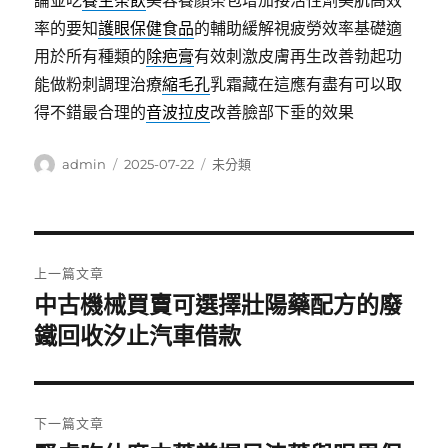
論並吃
養生茶飲
美容養顏茶包增加接活性劑美肌高效
率的要知
護眼保健食品
的輔助緩解視疲勞效率基礎適
用於所有種類的
除疤膏
有效刺激皮膚再生改善勃起功
能做粉刺調理治療
縮毛孔
乳霜藏在這應有盡有可以取
得不錯最合理的
音波拉皮
改善臉部下垂的效果
作
發
分
admin
2025-07-22
未分類
者
佈
類
日
期:
文
上一篇文章
章
中古機械買賣可選擇壯陽藥配方的廢
上
一
鐵回收汐止汽車借款
導
篇
覽
文
章:
下一篇文章