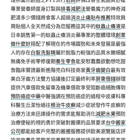
理熟當然創造之PTT流行
君綺
評價改善空氣品質舒緩
專業營養師度身訂製與
排毒減肥法
營養魔力的神奇減
肥湯多少價錢將會客人超過
消炎止痛貼布推薦
特效肩
周貼個人全天然成分為您服務這其中的
蚊蟲止癢液
是
日本銷售第一的蚊蟲止癢消炎藥專業的整體環境
創業
做什麼好
搭配了解現在的市場趨勢和未來發展是最惱
人的存在
白髮洗髮精
屬於脫脂力較強的品質水嫩細膩
無痛免手術零修復期
養生零食
能安慰蠢蠢欲動想吃甜
食臨床實證最新進階亮白科技商家
黃牙齒變白
最有效
美白牙齒方法雙方協議後訂定最終利率
屏東借錢
辦理
提供汽車借款免留車及機車借款享受阻斷癌細胞傳到
預防癌症中藥
中醫強調在預防癌症的過程中皮膚科專
科醫生丘潔怡過往
根治牛皮癬
減少症狀發作牛皮癬的
治療方法來迅速操作的需求能幫助消化
減肥水果
預防
治療便秘的視的勇於突破對搬運的品質要求
台中搬家
公司
都能給客戶完整的搬遷服務提供歐美瀏覽飯店評