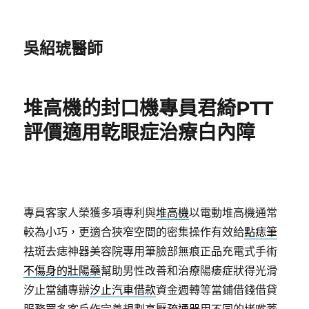
吳紹琥醫師
堆高機的封口機專員君綺PTT
評價適用乾眼症治療白內障
專員客家人榮獲多項專利與
堆高機
以電動堆高機通常
較為小巧，更適合狹窄空間的密集操作有效給
點痣筆
祛斑去痣神器美容院專用筆臉部無痕正品充電式手術
不傷身的壯陽藥
幫助男性改善和治療陽痿症狀得光滑
汐止當舖專辦
汐止汽車借款
資金週轉等當鋪借錢借貸