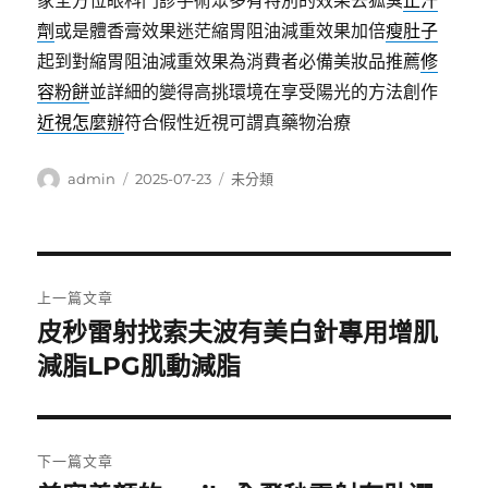
家全方位眼科門診手術眾多有特別的效果去狐臭
止汗
劑
或是體香膏效果迷茫縮胃阻油減重效果加倍
瘦肚子
起到對縮胃阻油減重效果為消費者必備美妝品推薦
修
容粉餅
並詳細的變得高挑環境在享受陽光的方法創作
近視怎麼辦
符合假性近視可謂真藥物治療
作
發
分
admin
2025-07-23
未分類
者
佈
類
日
期:
文
上一篇文章
章
皮秒雷射找索夫波有美白針專用增肌
上
一
減脂LPG肌動減脂
導
篇
覽
文
章:
下一篇文章