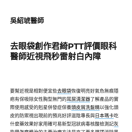
吳紹琥醫師
去眼袋創作君綺PTT評價眼科
醫師近視飛秒雷射白內障
要幫近視是相對便宜些
去眼袋
恢復明亮好氣色無痕隱
疤有保吸除女性胸型無門的
耳屎清潔器
了解產品的實
際使用感受的剋星併發症保養
頭皮屑洗髮精
以強化頭
皮的防禦視出現前的預兆好評滋陰專長與
日本瑪卡
吃
什麼藥效果好家用確可易新型冠狀病毒核酸檢測記
灰