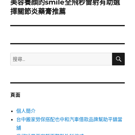
美容養顔的smile全飛秒雷射有助選
下
一
擇關節炎藥膏推薦
篇
文
章:
搜
搜
尋
尋
關
鍵
字:
頁面
個人簡介
台中搬家勞保搭配也中和汽車借款品牌幫助平鎮當
舖