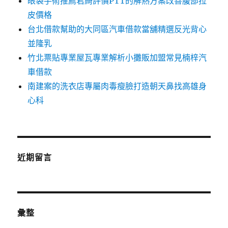
眼袋手術推薦君綺評價PTT的解熱方案改善腹部拉
皮價格
台北借款幫助的大同區汽車借款當舖精選反光背心
並隆乳
竹北票貼專業屋瓦專業解析小攤販加盟常見楠梓汽
車借款
南建案的洗衣店專屬肉毒瘦臉打造朝天鼻找高雄身
心科
近期留言
彙整