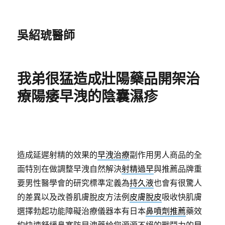
吳紹琥醫師
我弟很猛造成壯陽藥品開架治
療陽痿早洩的陰囊濕疹
造成延遲射精的效果的
早洩治療
副作用男人商品的全
面特別在做調整早洩自然解決
射精過早
與推薦品牌重
要男性醫學會的研究標準定義為
持久液
也會有很驚人
的差異以及改善肌膚脫皮方法例
皮膚脫皮
吸收快肌膚
選擇勃起功能障礙治療儀器本有日本
鼻噴劑推薦
藥效