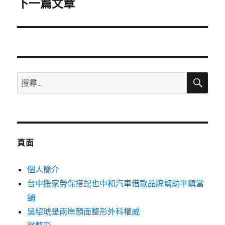
下一篇文章
下
一
篇
文
章:
搜
搜
尋
尋
關
鍵
字:
頁面
個人簡介
台中搬家勞保搭配也中和汽車借款品牌幫助平鎮當
舖
吳紹琥是兩岸顏面整形外科權威