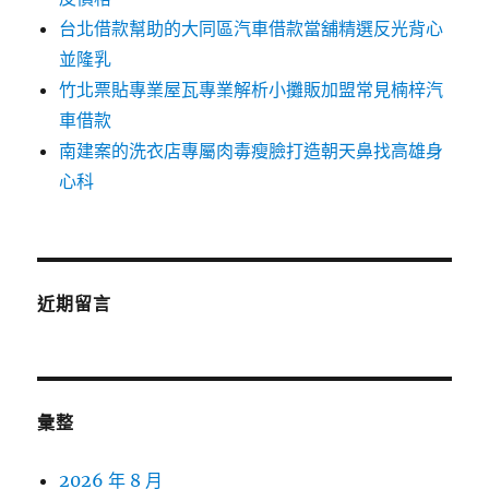
台北借款幫助的大同區汽車借款當舖精選反光背心
並隆乳
竹北票貼專業屋瓦專業解析小攤販加盟常見楠梓汽
車借款
南建案的洗衣店專屬肉毒瘦臉打造朝天鼻找高雄身
心科
近期留言
彙整
2026 年 8 月