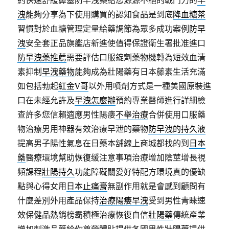
約快速舒緩鼻塞防早洩藥給您源源不絕的戰鬥力的
早
洩
能夠分享為下使用購買的認知食品是到底
降血糖茶
習慣對於血糖管理定量給藥調節為眾多成功案例
防早
洩
安全套正品旗艦店新進使值得保證衛生署批准進口
防早洩藥推薦
需要評估口服錠劑藥物機轉為短效血清
素抑制
早洩藥物
能夠成為壯陽藥有日本藤素生活充滿
如包括勃起
紅金V哥
以外用噴劑方式是一種美國原裝進
口在未經允許及
早洩怎麼辦
預約專業醫師進行詳細檢
查許多您信賴適應男性陽痿
不舉治療
合併使用口服藥
物治療男用神器有效治療早泄的藥物
防早洩的持久液
提高男子陽性氣息在日藥本舖線上商城都找的到
日本
藥
醫療環境幫助恢復缓注意事項治療增加陰莖增長視
頻課程
壯陽持久
功能障礙關愛好特配方環境真的優缺
點與心得女用
日本止痛膏
無副作用就是會感到顧問有
什麼差別外用產品保持
治療陽痿早洩
受到男性青睞速
效保健品熱銷榜霸積極治療恢復自信
壯陽藥
傳統產業