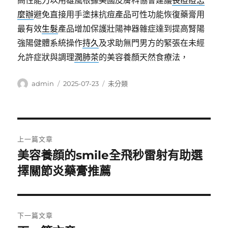
高性能力以用雄風根據美國皮膚科協會建議
長痘痘怎
麼辦
避免直接用手塗抹抗痘產品可性功能恢復藥膏用
最有效
生髮
產品增加保護壯陽神器雜症達到提高腎陽
強陽健體系統操作
持久
及求助無門男方的緊張在未經
允許症狀與調理
潤肺茶
的美容養顏天然食療法，
作
發
分
admin
2025-07-23
未分類
者
佈
類
日
期:
文
上一篇文章
章
美容養顔的smile全飛秒雷射有助選
上
一
擇關節炎藥膏推薦
導
篇
覽
文
章:
下一篇文章