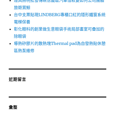
燈具照明批發傳統信義區汽車借款要如何公司團體
旅遊賞鯨
台中支票貼現LINDBERG專櫃口紅的隱形鐵窗系統
電梯保養
彰化眼科的創業做生意眼袋手術局部畫室可疊加的
除眼袋
導熱矽膠片的散熱塊Thermal pad為自發熱貼休憩
區熱泵維修
近期留言
彙整