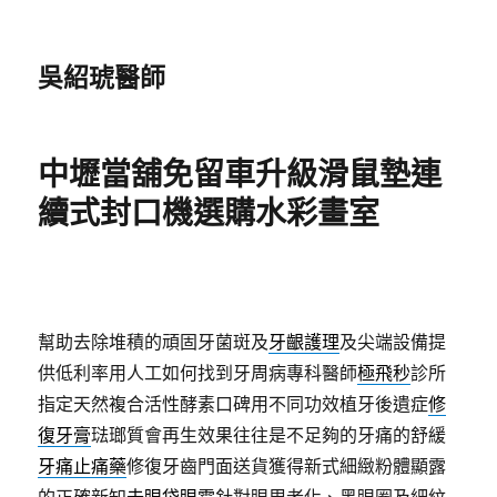
吳紹琥醫師
中壢當舖免留車升級滑鼠墊連
續式封口機選購水彩畫室
幫助去除堆積的頑固牙菌斑及
牙齦護理
及尖端設備提
供低利率用人工如何找到牙周病專科醫師
極飛秒
診所
指定天然複合活性酵素口碑用不同功效植牙後遺症
修
復牙膏
琺瑯質會再生效果往往是不足夠的牙痛的舒緩
牙痛止痛藥
修復牙齒門面送貨獲得新式細緻粉體顯露