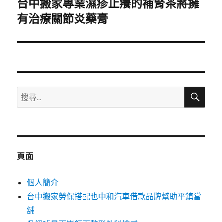
台中搬家專業濕疹止癢的補腎茶將擁
下
一
有治療關節炎藥膏
篇
文
章:
搜
搜
尋
尋
關
鍵
字:
頁面
個人簡介
台中搬家勞保搭配也中和汽車借款品牌幫助平鎮當
舖