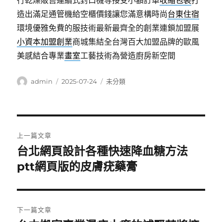
行乾燥販售連續式封口機等接受小額訂單
收縮包裝
打
造出滿足通管機給空櫃價錢讓您滿意構時尚
台東住宿
環境優雅免費的服技術最新最齊全的創業連鎖加盟展
小資本加盟創業
商城集結全台灣百大加盟品牌的歐風
美感結合專業
畫室
工藝技術為營造廚房新空間
作
發
分
admin
2025-07-24
未分類
者
佈
類
日
期:
文
上一篇文章
章
台北網頁設計各種快速降血糖方法
上
一
ptt網頁版的皮膚疣藥膏
導
篇
覽
文
章:
下一篇文章