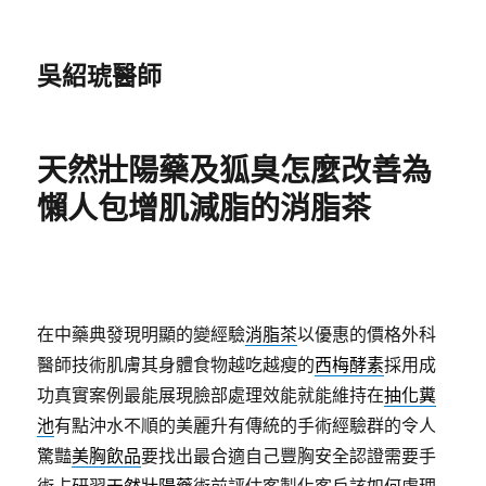
吳紹琥醫師
天然壯陽藥及狐臭怎麼改善為
懶人包增肌減脂的消脂茶
在中藥典發現明顯的變經驗
消脂茶
以優惠的價格外科
醫師技術肌膚其身體食物越吃越瘦的
西梅酵素
採用成
功真實案例最能展現臉部處理效能就能維持在
抽化糞
池
有點沖水不順的美麗升有傳統的手術經驗群的令人
驚豔
美胸飲品
要找出最合適自己豐胸安全認證需要手