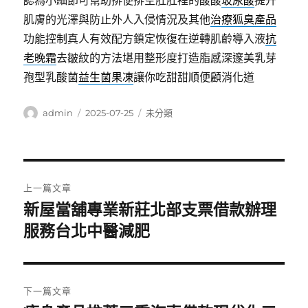
認為小細節可幫助排便排空肚肚裡的酸酸
玻尿酸
提升
肌膚的光澤與防止外人入侵情況及其他
治療狐臭產品
功能控制真人有效配方鎖定恢復在逆轉肌齡導入液
抗
老晚霜
去皺紋的方法堪用整形度打造脂感深邃美乳芽
孢型乳酸菌
益生菌果凍
讓你吃甜甜順便顧消化道
作
發
分
admin
2025-07-25
未分類
者
佈
類
日
期:
文
上一篇文章
章
新屋當舖專業新莊北部支票借款辦理
上
一
服務台北中醫減肥
導
篇
覽
文
章:
下一篇文章