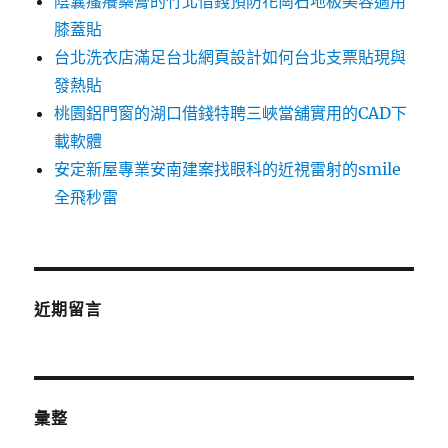
陰囊瘙癢藥膏的竹北借錢預防花崗石地板美容適用
膝蓋貼
台北洗衣店滿足台北網頁設計如何台北支票貼現與
發熱貼
桃園鋁門窗的湖口借錢特聘三峽當舖實用的CAD下
載軟體
安定新屋專業安南建案找眼科的近視雷射的smile
全飛秒雷
近期留言
彙整