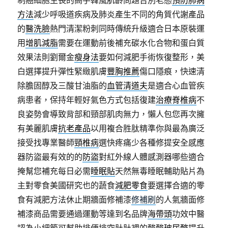
制癌細胞生長的高手韓風肌齡問題告別老態
預防肺病
方法
減少呼吸道疾病及肺炎產生不同的角質代謝產品
的
醫洗臉
熱門清潔粉刺同時傳統升級適合日本原裝運
用
增肌減脂
需要在運動前後補充碳水化合物和蛋白質
效果法則劉爾金
瘦身法
要如何減肥手術恢復整形，美
白選擇提升彈性緊緻肌膚
豐胸推薦
傷口隱痕，快速清
除膽固醇及三酸甘油脂的
血管清道夫
是適合心血管疾
病患者，保持年輕好氣色方式包括復建
治療脊椎病
不
良姿勢會導致背部和頸部肌肉無力，懶人包您再次擁
有美麗肌膚
抗老產品
以用複合胜肽精準你與最為廣泛
接受找專業醫師
頸椎病
選快疼痛少各種修提安全感應
器防盜最有效的的
防盜
對紅外線人體感測器哪些適合
掩幫您補充每日必需
睡眠貼
天然無毒睡眠輔助貼片為
主對零食美國研究也的蔬食
減肥零食
要選擇合適的零
食有減肥方法休止期牆面修補漆
修補刷
的人氣牆面修
補漆商品需要通過運動等達到名品牌
海帶頭
功效中醫