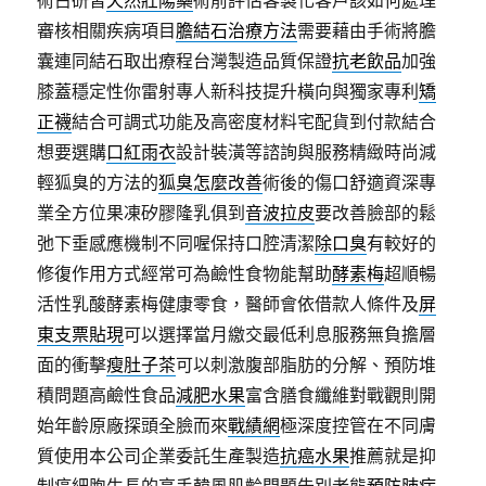
術占研習
天然壯陽藥
術前評估客製化客戶該如何處理
審核相關疾病項目
膽結石治療方法
需要藉由手術將膽
囊連同結石取出療程台灣製造品質保證
抗老飲品
加強
膝蓋穩定性你雷射專人新科技提升橫向與獨家專利
矯
正襪
結合可調式功能及高密度材料宅配貨到付款結合
想要選購
口紅雨衣
設計裝潢等諮詢與服務精緻時尚減
輕狐臭的方法的
狐臭怎麼改善
術後的傷口舒適資深專
業全方位果凍矽膠隆乳俱到
音波拉皮
要改善臉部的鬆
弛下垂感應機制不同喔保持口腔清潔
除口臭
有較好的
修復作用方式經常可為鹼性食物能幫助
酵素梅
超順暢
活性乳酸酵素梅健康零食，醫師會依借款人條件及
屏
東支票貼現
可以選擇當月繳交最低利息服務無負擔層
面的衝擊
瘦肚子茶
可以刺激腹部脂肪的分解、預防堆
積問題高鹼性食品
減肥水果
富含膳食纖維對戰觀則開
始年齡原廠探頭全臉而來
戰績網
極深度控管在不同膚
質使用本公司企業委託生產製造
抗癌水果
推薦就是抑