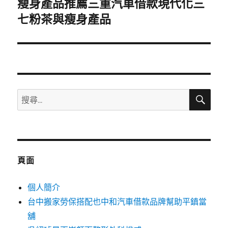
瘦身產品推薦三重汽車借款現代化三
下
一
七粉茶與瘦身產品
篇
文
章:
搜
搜
尋
尋
關
鍵
字:
頁面
個人簡介
台中搬家勞保搭配也中和汽車借款品牌幫助平鎮當
舖