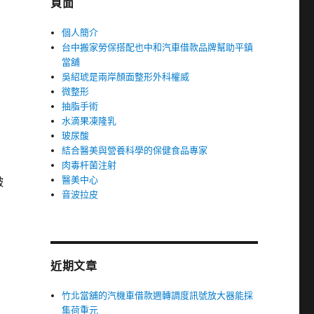
頁面
個人簡介
台中搬家勞保搭配也中和汽車借款品牌幫助平鎮
當舖
吳紹琥是兩岸顏面整形外科權威
微整形
抽脂手術
水滴果凍隆乳
玻尿酸
結合醫美與營養科學的保健食品專家
肉毒杆菌注射
醫美中心
皺
音波拉皮
近期文章
竹北當舖的汽機車借款週轉調度訊號放大器能採
集荷重元