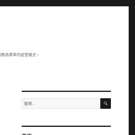
服務為標凖的經營模式。
搜
搜
尋
尋
關
鍵
字: