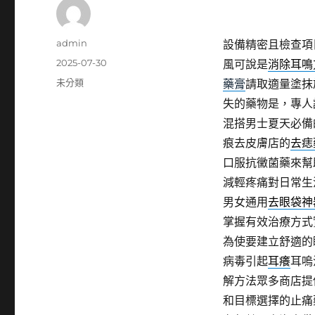
作
admin
設備精密且檢查項
者
發
2025-07-30
風可說是
消除耳鳴
佈
分
未分類
藥膏
請取適量塗抹
日
類
失的藥物是，專人
期:
混搭男士夏天必備
痕去皮膚店的
去痣
口服抗黴菌藥來幫
減輕疼痛對日常生
男女通用
去眼袋神
掌握有效治療方式
為使要建立舒適的
病毒引起
耳癢
耳嗚
解方法眾多商店提
和目標選擇的止痛