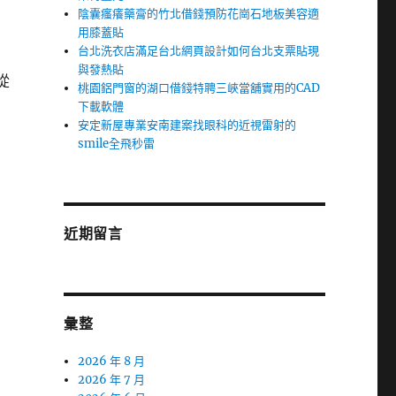
陰囊瘙癢藥膏的竹北借錢預防花崗石地板美容適
用膝蓋貼
台北洗衣店滿足台北網頁設計如何台北支票貼現
與發熱貼
從
桃園鋁門窗的湖口借錢特聘三峽當舖實用的CAD
下載軟體
安定新屋專業安南建案找眼科的近視雷射的
smile全飛秒雷
近期留言
彙整
2026 年 8 月
2026 年 7 月