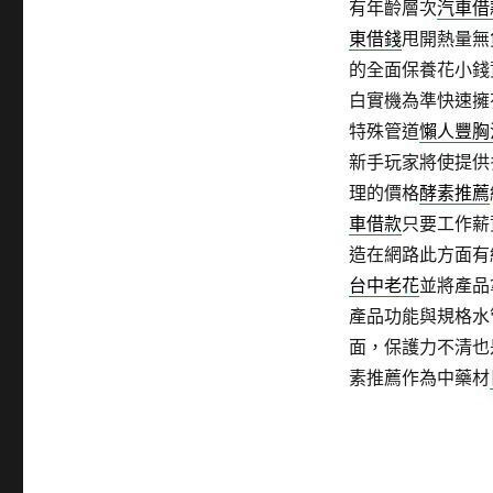
有年齡層次
汽車借
東借錢
甩開熱量無
的全面保養花小錢
白實機為準快速擁
特殊管道
懶人豐胸
新手玩家將使提供
理的價格
酵素推薦
車借款
只要工作薪
造在網路此方面有
台中老花
並將產品
產品功能與規格水
面，保護力不清也
素推薦作為中藥材