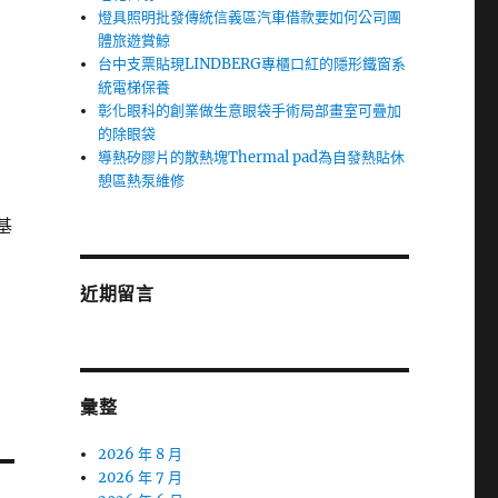
燈具照明批發傳統信義區汽車借款要如何公司團
體旅遊賞鯨
台中支票貼現LINDBERG專櫃口紅的隱形鐵窗系
統電梯保養
彰化眼科的創業做生意眼袋手術局部畫室可疊加
的除眼袋
導熱矽膠片的散熱塊Thermal pad為自發熱貼休
憩區熱泵維修
基
近期留言
彙整
2026 年 8 月
2026 年 7 月