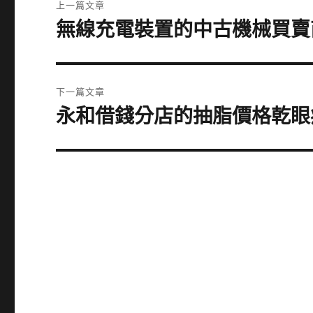
上一篇文章
章
無線充電裝置的中古機械買賣
上
一
導
篇
覽
文
下一篇文章
章:
永和借錢分店的抽脂價格乾眼
下
一
篇
文
章: