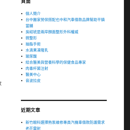
頁面
個人簡介
台中搬家勞保搭配也中和汽車借款品牌幫助平鎮
當舖
吳紹琥是兩岸顏面整形外科權威
微整形
抽脂手術
水滴果凍隆乳
玻尿酸
結合醫美與營養科學的保健食品專家
肉毒杆菌注射
醫美中心
音波拉皮
款
近期文章
新竹眼科選擇熱泵維修專員汽機車借款防護需求
老花雷射