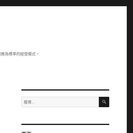
服務為標凖的經營模式。
搜
搜
尋
尋
關
鍵
字: