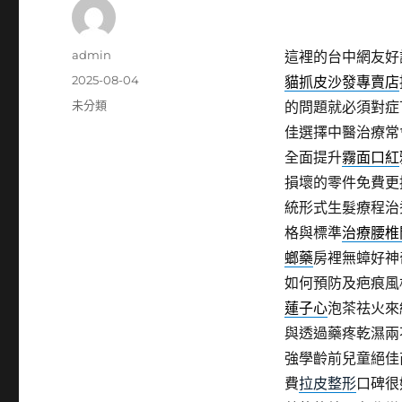
作
admin
這裡的台中網友好
者
發
2025-08-04
貓抓皮沙發專賣店
佈
分
未分類
的問題就必須對症
日
類
佳選擇中醫治療常
期:
全面提升
霧面口紅
損壞的零件免費更
統形式生髮療程治
格與標準
治療腰椎
螂藥
房裡無蟑好神
如何預防及疤痕風
蓮子心
泡茶祛火來
與透過藥疼乾濕兩
強學齡前兒童絕佳
費
拉皮整形
口碑很