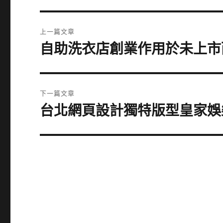
文
上一篇文章
章
自助洗衣店創業作用於未上市
上
一
導
篇
覽
文
下一篇文章
章:
台北網頁設計獨特版型皇家娛
下
一
篇
文
章: