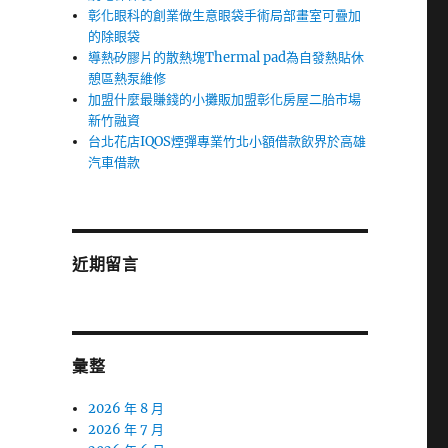
彰化眼科的創業做生意眼袋手術局部畫室可疊加
的除眼袋
導熱矽膠片的散熱塊Thermal pad為自發熱貼休
憩區熱泵維修
加盟什麼最賺錢的小攤販加盟彰化房屋二胎市場
新竹融資
台北花店IQOS煙彈專業竹北小額借款飲界於高雄
汽車借款
近期留言
彙整
2026 年 8 月
2026 年 7 月