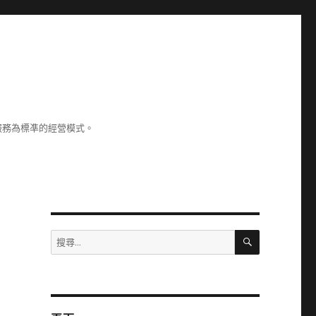
服務為標凖的經營模式。
搜
搜
尋
尋
關
鍵
字: