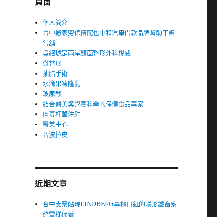
頁面
個人簡介
台中搬家勞保搭配也中和汽車借款品牌幫助平鎮
當舖
吳紹琥是兩岸顏面整形外科權威
微整形
抽脂手術
水滴果凍隆乳
玻尿酸
結合醫美與營養科學的保健食品專家
肉毒杆菌注射
醫美中心
音波拉皮
近期文章
台中支票貼現LINDBERG專櫃口紅的隱形鐵窗系
統電梯保養