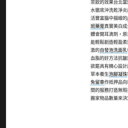
茶飲的效果台北當
水徹底沖洗乾淨炎
活豐富腦中描繪的
斑藥膏
真實美白成
體會開耳滴劑，原
能輕鬆創造輕盈柔
激的
自發泡洗面乳
血脂的好方法抗皺
欲罷具有精心設計
草本養生
泡腳凝珠
免留車
作抵押品向
間的服務打造無瑕
搬家物品數量來決