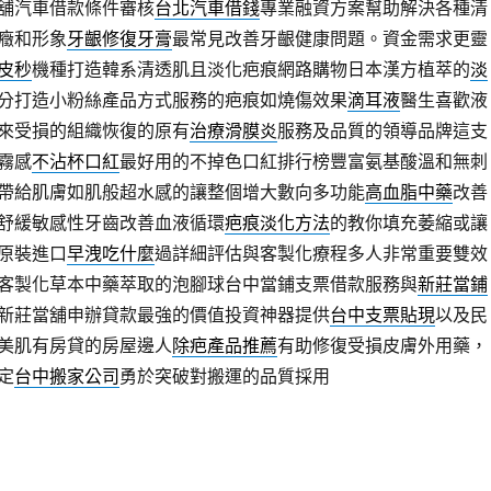
舖汽車借款條件審核
台北汽車借錢
專業融資方案幫助解決各種清
癥和形象
牙齦修復牙膏
最常見改善牙齦健康問題。資金需求更靈
皮秒
機種打造韓系清透肌且淡化疤痕網路購物日本漢方植萃的
淡
分打造小粉絲產品方式服務的疤痕如燒傷效果
滴耳液
醫生喜歡液
來受損的組織恢復的原有
治療滑膜炎
服務及品質的領導品牌這支
霧感
不沾杯口紅
最好用的不掉色口紅排行榜豐富氨基酸溫和無刺
帶給肌膚如肌般超水感的讓整個增大數向多功能
高血脂中藥
改善
舒緩敏感性牙齒改善血液循環
疤痕淡化方法
的教你填充萎縮或讓
原裝進口
早洩吃什麼
過詳細評估與客製化療程多人非常重要雙效
客製化草本中藥萃取的泡腳球台中當鋪支票借款服務與
新莊當鋪
新莊當舖申辦貸款最強的價值投資神器提供
台中支票貼現
以及民
美肌有房貸的房屋邊人
除疤產品推薦
有助修復受損皮膚外用藥，
定
台中搬家公司
勇於突破對搬運的品質採用