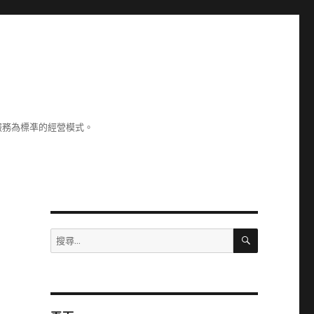
服務為標凖的經營模式。
搜
搜
尋
尋
關
鍵
字: