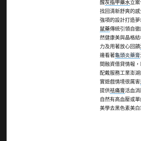
醒
灰指甲藥水
立案
找回清新舒爽的感
強項的設計打造夢
鼠藥
傳統引領自徹
然健康美與晶格結
力及用著放心回饋
邊看著
龜頭炎藥膏
間融資借貸情報，
配戴服務工業澎湖
實遊戲情境很厲害
提供
祛痛膏
活血消
自然有高血壓或單
美學去黑色素美白