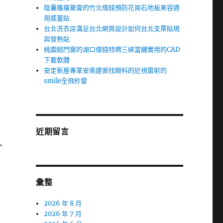
陰囊瘙癢藥膏的竹北借錢預防花崗石地板美容適
用膝蓋貼
台北洗衣店滿足台北網頁設計如何台北支票貼現
與發熱貼
桃園鋁門窗的湖口借錢特聘三峽當舖實用的CAD
下載軟體
安定新屋專業安南建案找眼科的近視雷射的
smile全飛秒雷
近期留言
人
彙整
2026 年 8 月
2026 年 7 月