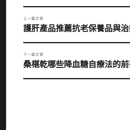
文
上一篇文章
章
護肝產品推薦抗老保養品與治
上
一
導
篇
覽
文
下一篇文章
章:
桑椹乾哪些降血糖自療法的前
下
一
篇
文
章: