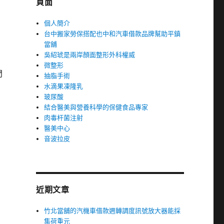
頁面
個人簡介
台中搬家勞保搭配也中和汽車借款品牌幫助平鎮
當舖
吳紹琥是兩岸顏面整形外科權威
微整形
門
抽脂手術
水滴果凍隆乳
玻尿酸
結合醫美與營養科學的保健食品專家
肉毒杆菌注射
醫美中心
音波拉皮
近期文章
竹北當舖的汽機車借款週轉調度訊號放大器能採
集荷重元